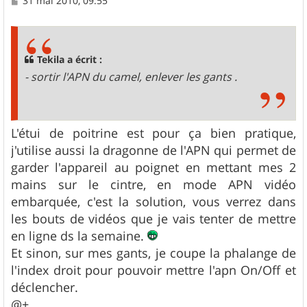
31 mai 2010, 09:55
e
s
s
a
g
Tekila a écrit :
e
- sortir l'APN du camel, enlever les gants .
L'étui de poitrine est pour ça bien pratique,
j'utilise aussi la dragonne de l'APN qui permet de
garder l'appareil au poignet en mettant mes 2
mains sur le cintre, en mode APN vidéo
embarquée, c'est la solution, vous verrez dans
les bouts de vidéos que je vais tenter de mettre
en ligne ds la semaine.
Et sinon, sur mes gants, je coupe la phalange de
l'index droit pour pouvoir mettre l'apn On/Off et
déclencher.
@+