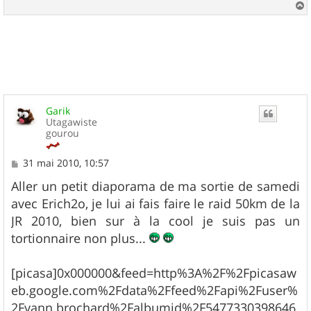
a
u
t
Garik
Utagawiste
gourou
M
31 mai 2010, 10:57
e
s
Aller un petit diaporama de ma sortie de samedi
s
avec Erich2o, je lui ai fais faire le raid 50km de la
a
g
JR 2010, bien sur à la cool je suis pas un
e
tortionnaire non plus...
[picasa]0x000000&feed=http%3A%2F%2Fpicasaw
eb.google.com%2Fdata%2Ffeed%2Fapi%2Fuser%
2Fyann.brochard%2Falbumid%2F5477330398646