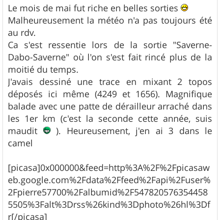
s
Le mois de mai fut riche en belles sorties
s
Malheureusement la météo n'a pas toujours été
a
g
au rdv.
e
Ca s'est ressentie lors de la sortie "Saverne-
Dabo-Saverne" où l'on s'est fait rincé plus de la
moitié du temps.
J'avais dessiné une trace en mixant 2 topos
déposés ici même (4249 et 1656). Magnifique
balade avec une patte de dérailleur arraché dans
les 1er km (c'est la seconde cette année, suis
maudit
). Heureusement, j'en ai 3 dans le
camel
[picasa]0x000000&feed=http%3A%2F%2Fpicasaw
eb.google.com%2Fdata%2Ffeed%2Fapi%2Fuser%
2Fpierre57700%2Falbumid%2F547820576354458
5505%3Falt%3Drss%26kind%3Dphoto%26hl%3Df
r[/picasa]