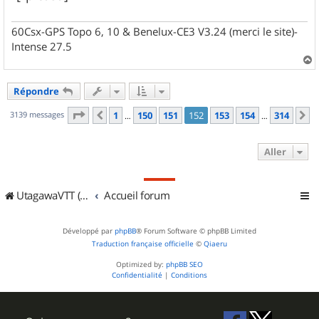
60Csx-GPS Topo 6, 10 & Benelux-CE3 V3.24 (merci le site)-
Intense 27.5
a
u
Répondre
t
Page
152
sur
314
3139 messages
1
150
151
152
153
154
314
Précédent
S
…
…
Aller
UtagawaVTT (Randos VTT et VTTAE avec traces GPS)
Accueil forum
Développé par
phpBB
® Forum Software © phpBB Limited
Traduction française officielle
©
Qiaeru
Optimized by:
phpBB SEO
Confidentialité
|
Conditions