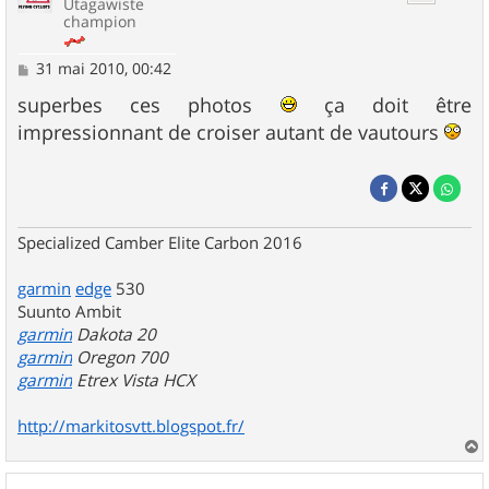
Utagawiste
champion
M
31 mai 2010, 00:42
e
s
superbes ces photos
ça doit être
s
impressionnant de croiser autant de vautours
a
g
e
Specialized Camber Elite Carbon 2016
garmin
edge
530
Suunto Ambit
garmin
Dakota 20
garmin
Oregon 700
garmin
Etrex Vista HCX
http://markitosvtt.blogspot.fr/
a
u