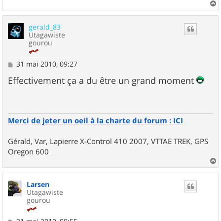
a
u
gerald_83
t
Utagawiste
gourou
M
31 mai 2010, 09:27
e
s
Effectivement ça a du être un grand moment
s
a
g
e
Merci de jeter un oeil à la charte du forum : ICI
Gérald, Var, Lapierre X-Control 410 2007, VTTAE TREK, GPS
Oregon 600
a
u
Larsen
t
Utagawiste
gourou
M