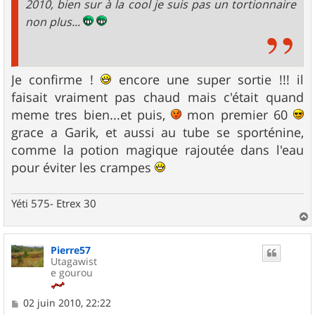
2010, bien sur à la cool je suis pas un tortionnaire
non plus...
Je confirme !
encore une super sortie !!! il
faisait vraiment pas chaud mais c'était quand
meme tres bien...et puis,
mon premier 60
grace a Garik, et aussi au tube se sporténine,
comme la potion magique rajoutée dans l'eau
pour éviter les crampes
Yéti 575- Etrex 30
a
u
Pierre57
t
Utagawist
e gourou
M
02 juin 2010, 22:22
e