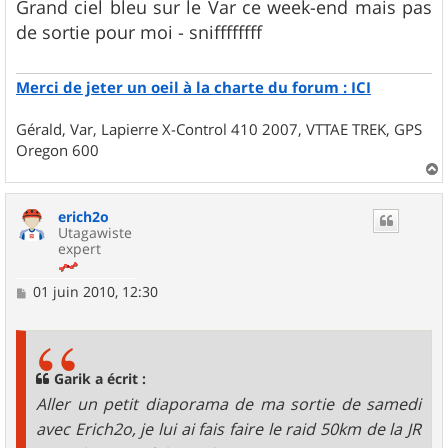
s
Grand ciel bleu sur le Var ce week-end mais pas
s
de sortie pour moi - sniffffffff
a
g
e
Merci de jeter un oeil à la charte du forum : ICI
Gérald, Var, Lapierre X-Control 410 2007, VTTAE TREK, GPS
Oregon 600
a
u
erich2o
t
Utagawiste
expert
M
01 juin 2010, 12:30
e
s
s
a
g
Garik a écrit :
e
Aller un petit diaporama de ma sortie de samedi
avec Erich2o, je lui ai fais faire le raid 50km de la JR