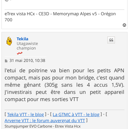
eTrex vista HCx - CE3D - Memorymap Alpes v5 - Orégon
700
a
u
Tekila
t
Utagawiste
champion
M
31 mai 2010, 10:38
e
s
l'etui de poitrine va bien pour les petits APN
s
compact, mais pas pour mon bridge, c'est quand
a
g
même gênant (305g sans les 4 accus 1,5V).
e
J'investirais peut être dans un petit appareil
compact pour mes sorties VTT
[
] - [
] - [
Tekila VTT - le blog
La GTMC à VTT - le blog
]
Arverne VTT : le forum auvergnat du VTT
Stumpjumper EVO Carbone - Etrex Vista Hcx