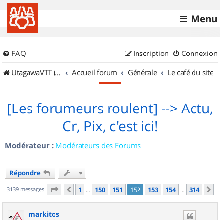
Menu
FAQ
Inscription
Connexion
UtagawaVTT (Randos VTT et VTTAE avec traces GPS)
Accueil forum
Générale
Le café du site
[Les forumeurs roulent] --> Actu,
Cr, Pix, c'est ici!
Modérateur :
Modérateurs des Forums
Répondre
Page
152
sur
314
3139 messages
1
150
151
152
153
154
314
Précédent
S
…
…
markitos