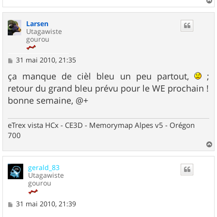
a
u
Larsen
t
Utagawiste
gourou
M
31 mai 2010, 21:35
e
s
ça manque de cièl bleu un peu partout,
;
s
retour du grand bleu prévu pour le WE prochain !
a
g
bonne semaine, @+
e
eTrex vista HCx - CE3D - Memorymap Alpes v5 - Orégon
700
a
u
gerald_83
t
Utagawiste
gourou
M
31 mai 2010, 21:39
e