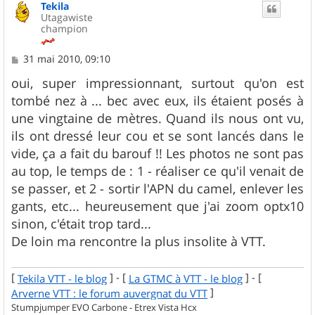
Tekila
t
Utagawiste
champion
M
31 mai 2010, 09:10
e
s
oui, super impressionnant, surtout qu'on est
s
tombé nez à ... bec avec eux, ils étaient posés à
a
g
une vingtaine de mètres. Quand ils nous ont vu,
e
ils ont dressé leur cou et se sont lancés dans le
vide, ça a fait du barouf !! Les photos ne sont pas
au top, le temps de : 1 - réaliser ce qu'il venait de
se passer, et 2 - sortir l'APN du camel, enlever les
gants, etc... heureusement que j'ai zoom optx10
sinon, c'était trop tard...
De loin ma rencontre la plus insolite à VTT.
[
] - [
] - [
Tekila VTT - le blog
La GTMC à VTT - le blog
]
Arverne VTT : le forum auvergnat du VTT
Stumpjumper EVO Carbone - Etrex Vista Hcx