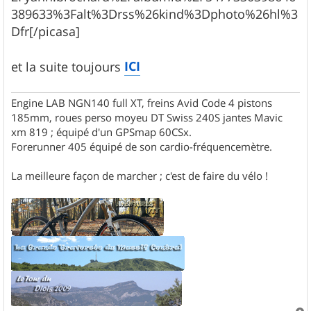
389633%3Falt%3Drss%26kind%3Dphoto%26hl%3
Dfr[/picasa]
ICI
et la suite toujours
Engine LAB NGN140 full XT, freins Avid Code 4 pistons
185mm, roues perso moyeu DT Swiss 240S jantes Mavic
xm 819 ; équipé d'un GPSmap 60CSx.
Forerunner 405 équipé de son cardio-fréquencemètre.
La meilleure façon de marcher ; c'est de faire du vélo !