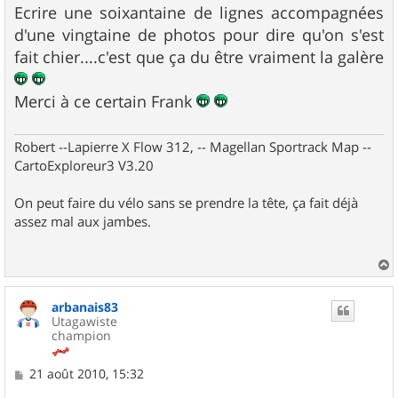
s
Ecrire une soixantaine de lignes accompagnées
s
d'une vingtaine de photos pour dire qu'on s'est
a
g
fait chier....c'est que ça du être vraiment la galère
e
Merci à ce certain Frank
Robert --Lapierre X Flow 312, -- Magellan Sportrack Map --
CartoExploreur3 V3.20
On peut faire du vélo sans se prendre la tête, ça fait déjà
assez mal aux jambes.
a
u
arbanais83
t
Utagawiste
champion
M
21 août 2010, 15:32
e