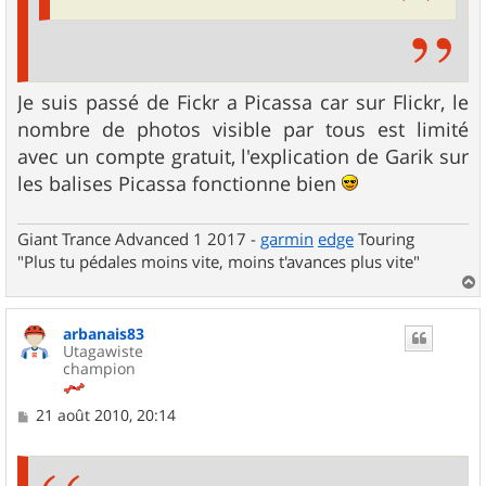
Je suis passé de Fickr a Picassa car sur Flickr, le
nombre de photos visible par tous est limité
avec un compte gratuit, l'explication de Garik sur
les balises Picassa fonctionne bien
Giant Trance Advanced 1 2017 -
garmin
edge
Touring
"Plus tu pédales moins vite, moins t'avances plus vite"
a
u
arbanais83
t
Utagawiste
champion
M
21 août 2010, 20:14
e
s
s
a