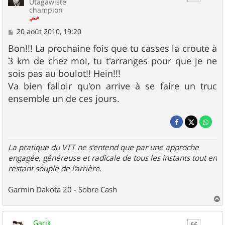
Utagawiste
champion
M
20 août 2010, 19:20
e
s
Bon!!! La prochaine fois que tu casses la croute à
s
3 km de chez moi, tu t'arranges pour que je ne
a
g
sois pas au boulot!! Hein!!!
e
Va bien falloir qu'on arrive à se faire un truc
ensemble un de ces jours.
La pratique du VTT ne s'entend que par une approche
engagée, généreuse et radicale de tous les instants tout en
restant souple de l'arrière
.
Garmin Dakota 20 - Sobre Cash
a
u
Garik
t