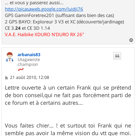
... et vous y passerez aussi...
http://picasaweb.google.com/luidji76
GPS GaminForetrex201 (suffisant dans bien des cas)
2 GPS BAYO: Exploreur 3 V3 et XC (découverte/jardinage)
CE 3.
24
et CE 3D 1.14
V.A.E. Haibike XDURO N'DURO RX 26"
a
u
arbanais83
t
Utagawiste
champion
M
21 août 2010, 12:08
e
s
Lettre ouverte à un certain Frank qui se prétend
s
de bon conseil,qui ne fait pas forcément parti de
a
g
ce forum et à certains autres...
e
Vous faites chier… ! et surtout toi Frank qui ne
semble pas avoir la même vision du vtt que moi.