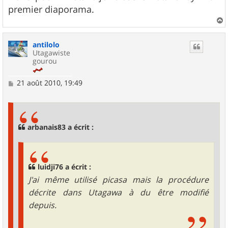
premier diaporama.
a
u
antilolo
t
Utagawiste
gourou
M
21 août 2010, 19:49
e
s
s
a
g
arbanais83 a écrit :
e
luidji76 a écrit :
J'ai même utilisé picasa mais la procédure
décrite dans Utagawa à du être modifié
depuis.