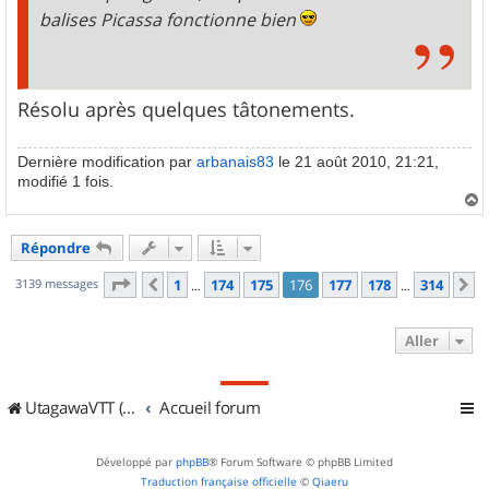
balises Picassa fonctionne bien
Résolu après quelques tâtonements.
Dernière modification par
arbanais83
le 21 août 2010, 21:21,
modifié 1 fois.
a
u
Répondre
t
Page
176
sur
314
3139 messages
1
174
175
176
177
178
314
Précédent
S
…
…
Aller
UtagawaVTT (Randos VTT et VTTAE avec traces GPS)
Accueil forum
Développé par
phpBB
® Forum Software © phpBB Limited
Traduction française officielle
©
Qiaeru