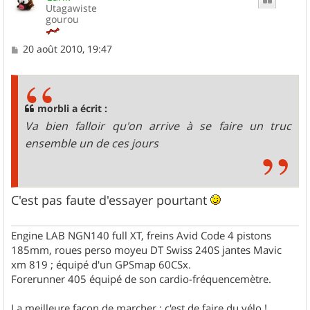
Utagawiste
gourou
M
20 août 2010, 19:47
e
s
s
a
g
morbli a écrit :
e
Va bien falloir qu'on arrive à se faire un truc
ensemble un de ces jours
C'est pas faute d'essayer pourtant
Engine LAB NGN140 full XT, freins Avid Code 4 pistons
185mm, roues perso moyeu DT Swiss 240S jantes Mavic
xm 819 ; équipé d'un GPSmap 60CSx.
Forerunner 405 équipé de son cardio-fréquencemètre.
La meilleure façon de marcher ; c'est de faire du vélo !