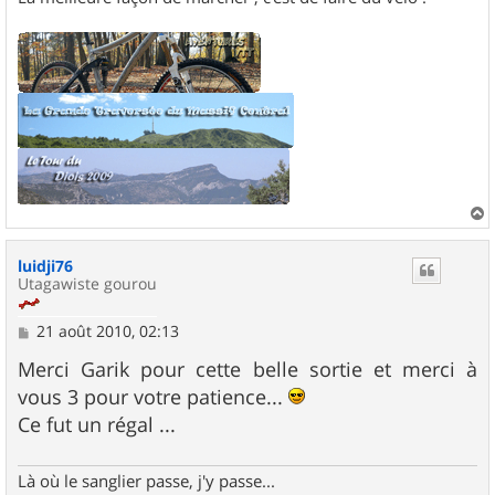
a
u
luidji76
t
Utagawiste gourou
M
21 août 2010, 02:13
e
s
Merci Garik pour cette belle sortie et merci à
s
vous 3 pour votre patience...
a
g
Ce fut un régal ...
e
Là où le sanglier passe, j'y passe...