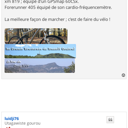
xm 819 ; équipé d'un GPSmap 60CSx.
Forerunner 405 équipé de son cardio-fréquencemètre.
La meilleure façon de marcher ; c'est de faire du vélo !
a
u
t
luidji76
Utagawiste gourou