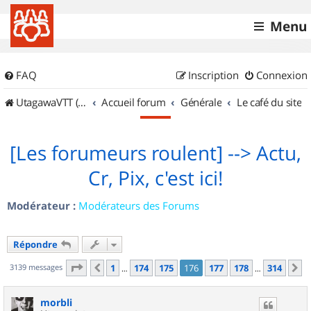
Menu
FAQ
Inscription
Connexion
UtagawaVTT (Randos VTT et VTTAE avec traces GPS)
Accueil forum
Générale
Le café du site
[Les forumeurs roulent] --> Actu,
Cr, Pix, c'est ici!
Modérateur :
Modérateurs des Forums
Répondre
Page
176
sur
314
3139 messages
1
174
175
176
177
178
314
Précédent
S
…
…
morbli