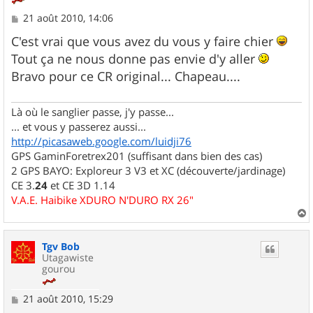
M
21 août 2010, 14:06
e
s
C'est vrai que vous avez du vous y faire chier
s
Tout ça ne nous donne pas envie d'y aller
a
g
Bravo pour ce CR original... Chapeau....
e
Là où le sanglier passe, j'y passe...
... et vous y passerez aussi...
http://picasaweb.google.com/luidji76
GPS GaminForetrex201 (suffisant dans bien des cas)
2 GPS BAYO: Exploreur 3 V3 et XC (découverte/jardinage)
CE 3.
24
et CE 3D 1.14
V.A.E. Haibike XDURO N'DURO RX 26"
a
u
Tgv Bob
t
Utagawiste
gourou
M
21 août 2010, 15:29
e