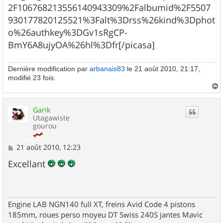
2F106768213556140943309%2Falbumid%2F5507
930177820125521%3Falt%3Drss%26kind%3Dphot
o%26authkey%3DGv1sRgCP-
BmY6A8ujyOA%26hl%3Dfr[/picasa]
Dernière modification par
arbanais83
le 21 août 2010, 21:17,
modifié 23 fois.
a
u
Garik
t
Utagawiste
gourou
M
21 août 2010, 12:23
e
s
Excellant
s
a
g
e
Engine LAB NGN140 full XT, freins Avid Code 4 pistons
185mm, roues perso moyeu DT Swiss 240S jantes Mavic