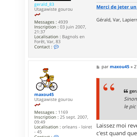
n
gerald_83
Merci de jeter un 
d
Utagawiste gourou
b
l
Gérald, Var, Lapie
Messages :
4939
a
Inscription :
03 juin 2007,
n
21:37
c
Localisation :
Bagnols en
0
Forêt, Var, 83
1
C
Contact :
o
n
t
a
M
par
maxou45
»
2
c
e
t
s
e
s
r
a
g
g
ger
maxou45
e
e
Sinon
Utagawiste gourou
r
a
le pic
l
Messages :
1169
d
Inscription :
25 sept. 2007,
_
09:49
8
Laissez moi reve
Localisation :
orleans - loiret
3
- 45
c'est quand que 
C
Contact :