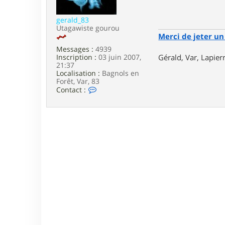
e
gerald_83
Utagawiste gourou
Merci de jeter un 
Messages :
4939
Inscription :
03 juin 2007,
Gérald, Var, Lapie
21:37
Localisation :
Bagnols en
Forêt, Var, 83
C
Contact :
o
n
t
a
c
t
e
r
g
e
r
a
l
d
_
8