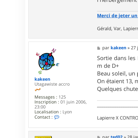
r
a
l
Merci de jeter un 
d
_
Gérald, Var, Lapie
8
3
M
par
kakeen
»
27 
e
s
Sortie dans le
s
m de D+
a
g
Beau soleil, un 
e
kakeen
On étaient 13, 
Utagawiste accro
Quelques chutes
Messages :
125
Inscription :
01 juin 2006,
__________________
23:00
Localisation :
Lyon
C
Contact :
Lapierre X CONTROL
o
n
t
a
M
par
ted02
»
28 ja