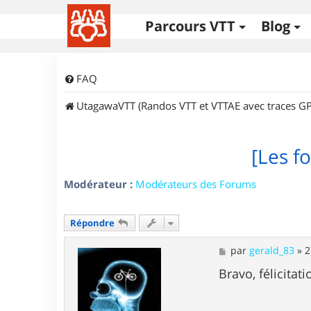
Parcours VTT
Blog
FAQ
UtagawaVTT (Randos VTT et VTTAE avec traces GP
[Les fo
Modérateur :
Modérateurs des Forums
Répondre
M
par
gerald_83
»
2
e
s
Bravo, félicitat
s
a
g