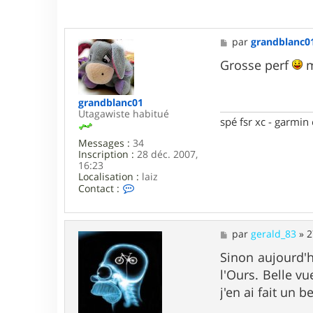
3
M
par
grandblanc0
e
s
Grosse perf
m
s
a
g
grandblanc01
e
Utagawiste habitué
spé fsr xc - garmin
Messages :
34
Inscription :
28 déc. 2007,
16:23
Localisation :
laiz
C
Contact :
o
n
t
a
M
par
gerald_83
»
2
c
e
t
s
Sinon aujourd'h
e
s
l'Ours. Belle vu
r
a
g
g
j'en ai fait un
r
e
a