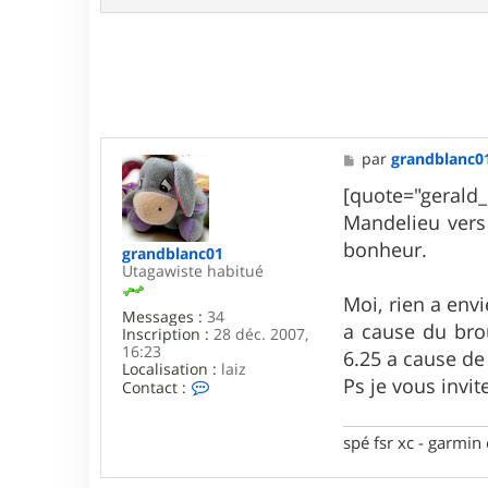
M
par
grandblanc0
e
s
[quote="gerald
s
Mandelieu vers 
a
g
bonheur.
grandblanc01
e
Utagawiste habitué
Moi, rien a envi
Messages :
34
a cause du brou
Inscription :
28 déc. 2007,
16:23
6.25 a cause de
Localisation :
laiz
Ps je vous invi
C
Contact :
o
n
t
spé fsr xc - garmin
a
c