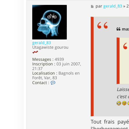
t
e
M
par
gerald_83
»
2
r
e
g
s
r
s
a
a
n
g
max
d
e
b
l
gerald_83
a
Utagawiste gourou
n
c
Messages :
4939
0
Inscription :
03 juin 2007,
1
21:37
Localisation :
Bagnols en
Forêt, Var, 83
C
Contact :
o
Laisse
n
t
c'est
a
c
t
e
r
Tout frais pa
g
e
l'herbergement