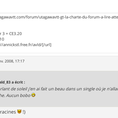
agawavtt.com/forum/utagawavtt-gt-la-charte-du-forum-a-lire-at
r 3 + CE3.20
910
//annickstl.free.fr/avld/[/url]
nv. 2008, 17:17
ald_83 a écrit :
rlant de soleil j'en ai fait un beau dans un single où je n'all
he. Aucun bobo
e racines
!)