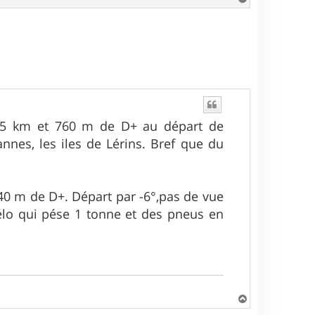
a
u
t
de 35 km et 760 m de D+ au départ de
annes, les iles de Lérins. Bref que du
40 m de D+. Départ par -6°,pas de vue
 vélo qui pése 1 tonne et des pneus en
H
a