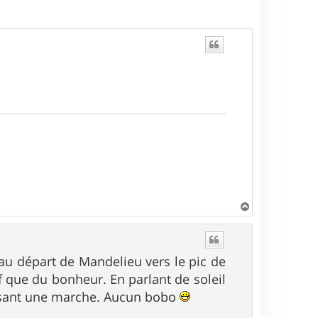
H
a
u
t
 au départ de Mandelieu vers le pic de
ef que du bonheur. En parlant de soleil
 passant une marche. Aucun bobo