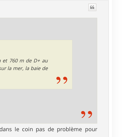
u
t
km et 760 m de D+ au
ur la mer, la baie de
dans le coin pas de problème pour