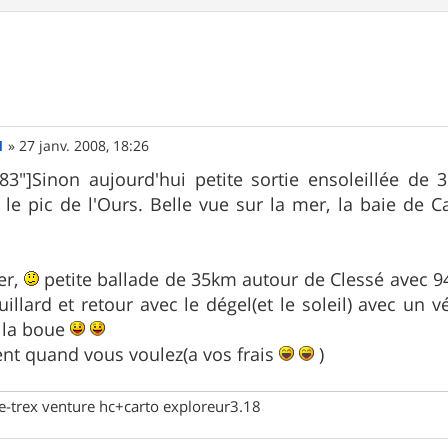
1
»
27 janv. 2008, 18:26
_83"]Sinon aujourd'hui petite sortie ensoleillée 
le pic de l'Ours. Belle vue sur la mer, la baie de C
er,
petite ballade de 35km autour de Clessé avec 9
illard et retour avec le dégel(et le soleil) avec un
 la boue
tent quand vous voulez(a vos frais
)
 e-trex venture hc+carto exploreur3.18