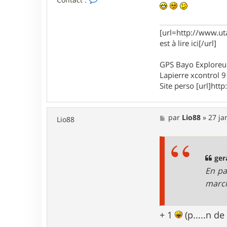
o
n
t
a
[url=http://www.ut
c
est à lire ici[/url]
t
e
r
GPS Bayo Exploreu
m
Lapierre xcontrol 
a
Site perso [url]http:
x
o
u
4
M
par
Lio88
»
27 ja
Lio88
5
e
s
s
a
g
ger
e
En pa
marc
+ 1
(p.....n d