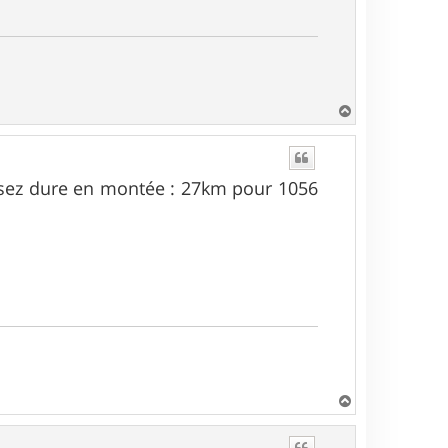
H
a
u
t
ssez dure en montée : 27km pour 1056
H
a
u