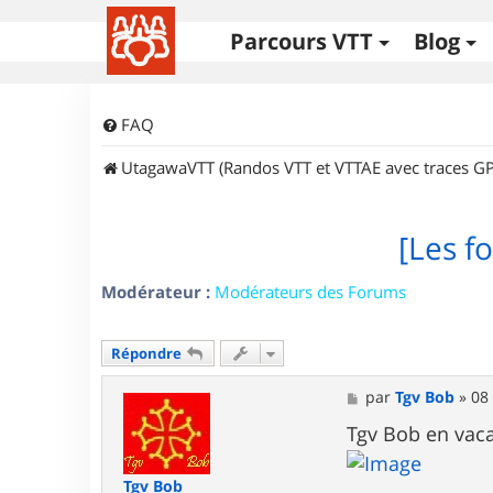
Parcours VTT
Blog
FAQ
UtagawaVTT (Randos VTT et VTTAE avec traces GP
[Les fo
Modérateur :
Modérateurs des Forums
Répondre
M
par
Tgv Bob
»
08
e
s
Tgv Bob en vac
s
a
g
Tgv Bob