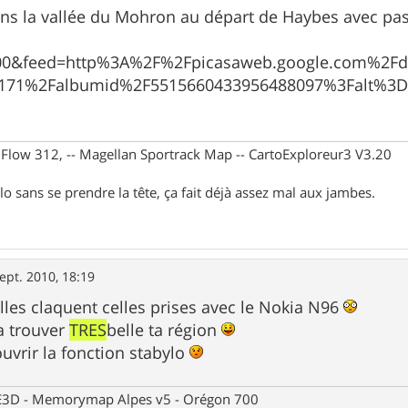
ans la vallée du Mohron au départ de Haybes avec pa
000&feed=http%3A%2F%2Fpicasaweb.google.com%2F
171%2Falbumid%2F5515660433956488097%3Falt%3D
X Flow 312, -- Magellan Sportrack Map -- CartoExploreur3 V3.20
lo sans se prendre la tête, ça fait déjà assez mal aux jambes.
ept. 2010, 18:19
elles claquent celles prises avec le Nokia N96
la trouver
TRES
belle ta région
ouvrir la fonction stabylo
 CE3D - Memorymap Alpes v5 - Orégon 700