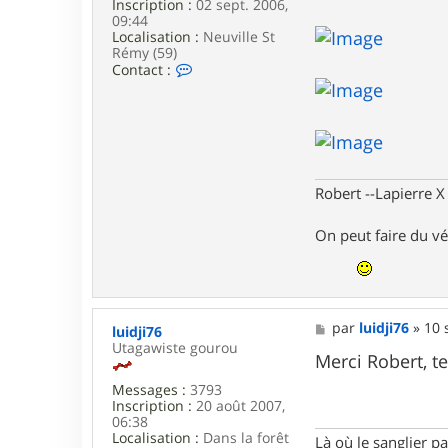
Inscription :
02 sept. 2006,
n
09:44
Localisation :
Neuville St
Rémy (59)
C
Contact :
o
n
t
a
c
t
e
Robert --Lapierre 
r
T
g
On peut faire du vé
v
B
o
b
M
par
luidji76
»
10 
luidji76
e
Utagawiste gourou
s
Merci Robert, t
s
Messages :
3793
a
Inscription :
20 août 2007,
g
06:38
e
Localisation :
Dans la forêt
Là où le sanglier pas