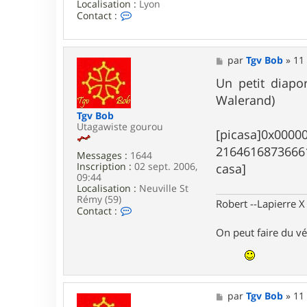
Localisation :
Lyon
C
Contact :
o
n
t
a
M
par
Tgv Bob
»
11
c
e
t
s
Un petit diapo
e
s
Walerand)
r
a
S
g
Tgv Bob
p
e
Utagawiste gourou
[picasa]0x000
i
r
2164616873666
Messages :
1644
o
Inscription :
02 sept. 2006,
casa]
u
09:44
Localisation :
Neuville St
Rémy (59)
Robert --Lapierre 
C
Contact :
o
n
On peut faire du vé
t
a
c
t
e
M
par
Tgv Bob
»
11
r
e