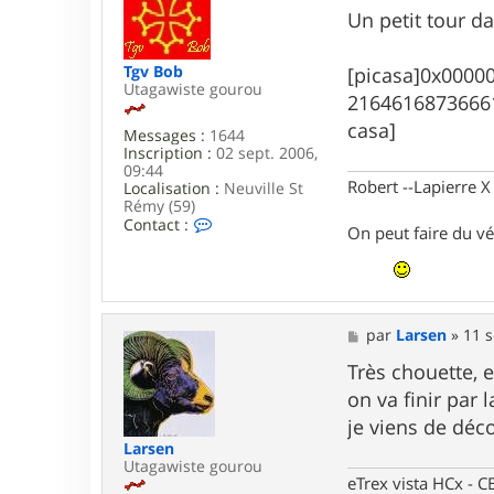
T
s
Un petit tour d
g
s
v
a
B
g
Tgv Bob
[picasa]0x000
o
e
Utagawiste gourou
b
2164616873666
casa]
Messages :
1644
Inscription :
02 sept. 2006,
09:44
Robert --Lapierre 
Localisation :
Neuville St
Rémy (59)
C
Contact :
On peut faire du vé
o
n
t
a
c
t
M
par
Larsen
»
11 s
e
e
r
s
Très chouette, 
T
s
on va finir par 
g
a
v
g
je viens de déc
B
e
Larsen
o
Utagawiste gourou
b
eTrex vista HCx -