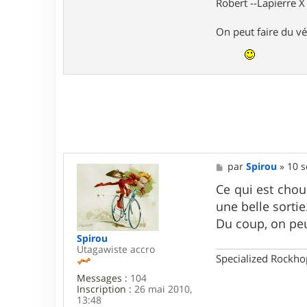
t
Robert --Lapierre 
a
c
On peut faire du vé
t
e
r
T
g
v
B
o
b
M
par
Spirou
»
10 s
e
s
Ce qui est chou
s
une belle sortie.
a
g
Du coup, on pe
e
Spirou
Utagawiste accro
Specialized Rockh
Messages :
104
Inscription :
26 mai 2010,
13:48