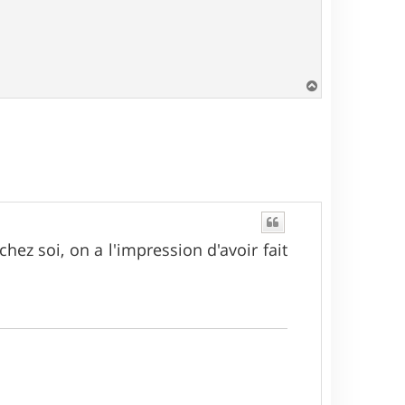
H
a
u
t
hez soi, on a l'impression d'avoir fait