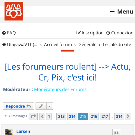
Menu
FAQ
Inscription
Connexion
UtagawaVTT (Randos VTT et VTTAE avec traces GPS)
Accueil forum
Générale
Le café du site
[Les forumeurs roulent] --> Actu,
Cr, Pix, c'est ici!
Modérateur :
Modérateurs des Forums
Répondre
Page
215
sur
314
3139 messages
1
213
214
215
216
217
314
Précédent
S
…
…
Larsen