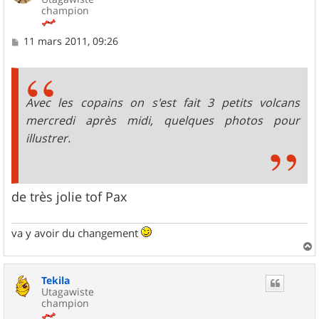
champion
M
11 mars 2011, 09:26
e
s
s
a
g
Avec les copains on s'est fait 3 petits volcans
e
mercredi après midi, quelques photos pour
illustrer.
de très jolie tof Pax
va y avoir du changement
a
u
Tekila
t
Utagawiste
champion