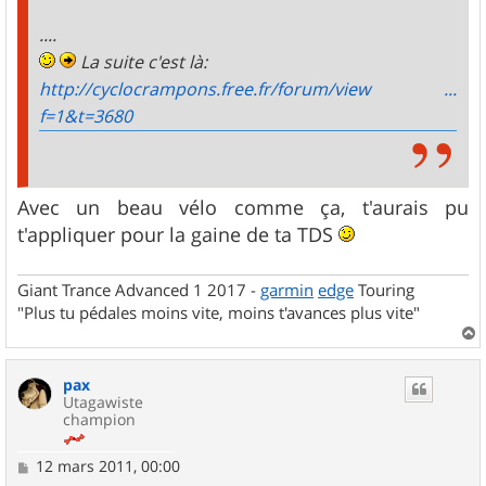
....
La suite c'est là:
http://cyclocrampons.free.fr/forum/view ...
f=1&t=3680
Avec un beau vélo comme ça, t'aurais pu
t'appliquer pour la gaine de ta TDS
Giant Trance Advanced 1 2017 -
garmin
edge
Touring
"Plus tu pédales moins vite, moins t'avances plus vite"
a
u
pax
t
Utagawiste
champion
M
12 mars 2011, 00:00
e