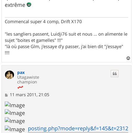
s
extrême
a
g
e
Commencal super 4 comp, Drift X170
"les sangliers passent, Luidji76 suit et nous ... on alimente le
sujet "boites et gamelles" !!!"
"là où passe Glm, j'essaye d'y passer, j'ai bien dit "j'essaye"
!!!!
a
u
pax
t
Utagawiste
champion
M
11 mars 2011, 21:05
e
s
s
a
g
e
posting.php?mode=reply&f=145&t=2312