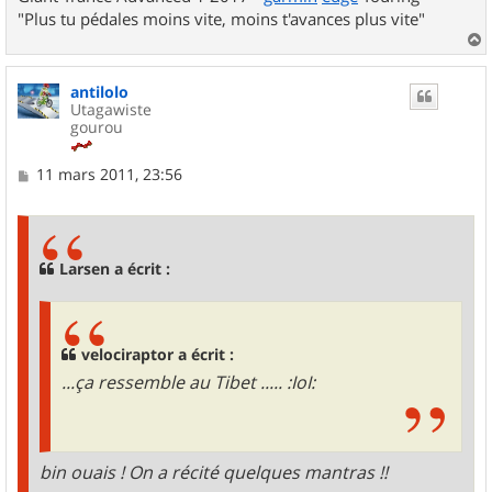
"Plus tu pédales moins vite, moins t'avances plus vite"
a
u
antilolo
t
Utagawiste
gourou
M
11 mars 2011, 23:56
e
s
s
a
g
Larsen a écrit :
e
velociraptor a écrit :
...ça ressemble au Tibet ..... :IoI:
bin ouais ! On a récité quelques mantras !!