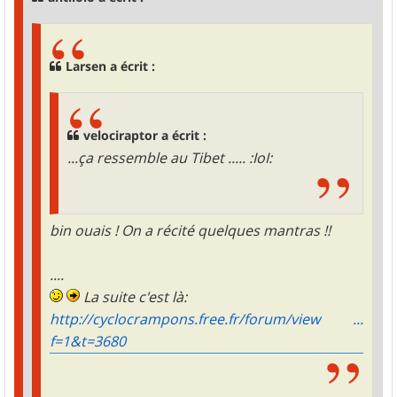
e
Larsen a écrit :
velociraptor a écrit :
...ça ressemble au Tibet ..... :IoI:
bin ouais ! On a récité quelques mantras !!
....
La suite c'est là:
http://cyclocrampons.free.fr/forum/view ...
f=1&t=3680