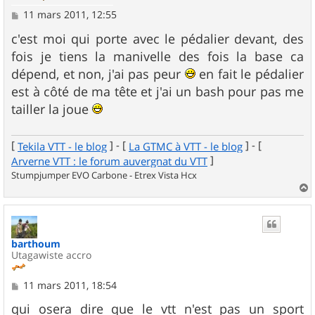
M
11 mars 2011, 12:55
e
s
c'est moi qui porte avec le pédalier devant, des
s
fois je tiens la manivelle des fois la base ca
a
g
dépend, et non, j'ai pas peur
en fait le pédalier
e
est à côté de ma tête et j'ai un bash pour pas me
tailler la joue
[
] - [
] - [
Tekila VTT - le blog
La GTMC à VTT - le blog
]
Arverne VTT : le forum auvergnat du VTT
Stumpjumper EVO Carbone - Etrex Vista Hcx
a
u
t
barthoum
Utagawiste accro
M
11 mars 2011, 18:54
e
s
qui osera dire que le vtt n'est pas un sport