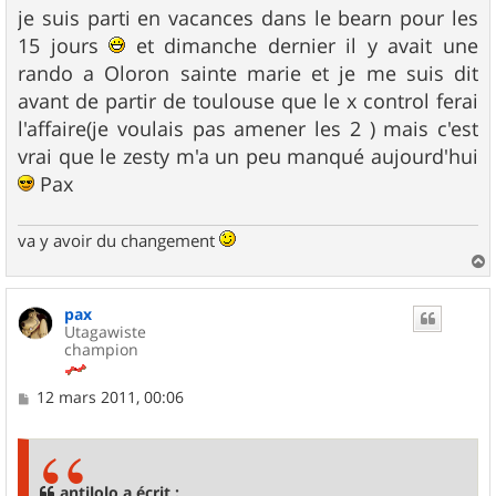
s
je suis parti en vacances dans le bearn pour les
s
15 jours
et dimanche dernier il y avait une
a
g
rando a Oloron sainte marie et je me suis dit
e
avant de partir de toulouse que le x control ferai
l'affaire(je voulais pas amener les 2 ) mais c'est
vrai que le zesty m'a un peu manqué aujourd'hui
Pax
va y avoir du changement
a
u
pax
t
Utagawiste
champion
M
12 mars 2011, 00:06
e
s
s
a
g
antilolo a écrit :