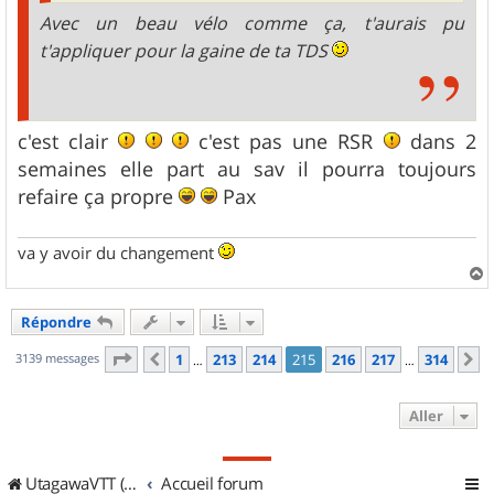
Avec un beau vélo comme ça, t'aurais pu
t'appliquer pour la gaine de ta TDS
c'est clair
c'est pas une RSR
dans 2
semaines elle part au sav il pourra toujours
refaire ça propre
Pax
va y avoir du changement
a
u
Répondre
t
Page
215
sur
314
3139 messages
1
213
214
215
216
217
314
Précédent
S
…
…
Aller
UtagawaVTT (Randos VTT et VTTAE avec traces GPS)
Accueil forum