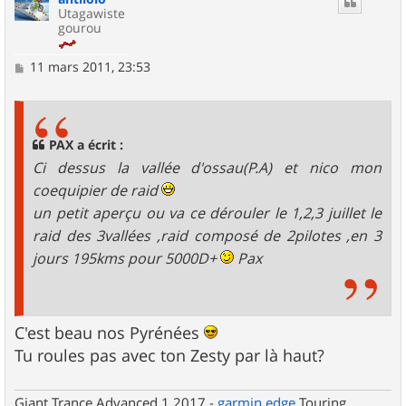
Utagawiste
gourou
M
11 mars 2011, 23:53
e
s
s
a
g
PAX a écrit :
e
Ci dessus la vallée d'ossau(P.A) et nico mon
coequipier de raid
un petit aperçu ou va ce dérouler le 1,2,3 juillet le
raid des 3vallées ,raid composé de 2pilotes ,en 3
jours 195kms pour 5000D+
Pax
C'est beau nos Pyrénées
Tu roules pas avec ton Zesty par là haut?
Giant Trance Advanced 1 2017 -
garmin
edge
Touring