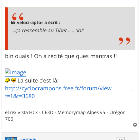
e
s
s
a
g
velociraptor a écrit :
e
...ça ressemble au Tibet ..... :IoI:
bin ouais ! On a récité quelques mantras !!
La suite c'est là:
http://cyclocrampons.free.fr/forum/view ...
f=1&t=3680
eTrex vista HCx - CE3D - Memorymap Alpes v5 - Orégon
700
a
u
antilolo
t