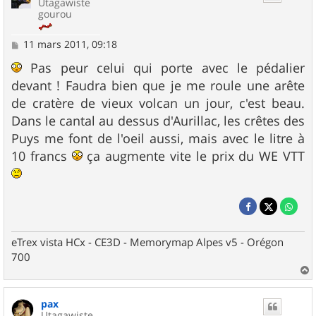
Utagawiste
gourou
M
11 mars 2011, 09:18
e
s
Pas peur celui qui porte avec le pédalier
s
devant ! Faudra bien que je me roule une arête
a
g
de cratère de vieux volcan un jour, c'est beau.
e
Dans le cantal au dessus d'Aurillac, les crêtes des
Puys me font de l'oeil aussi, mais avec le litre à
10 francs
ça augmente vite le prix du WE VTT
eTrex vista HCx - CE3D - Memorymap Alpes v5 - Orégon
700
a
u
pax
t
Utagawiste