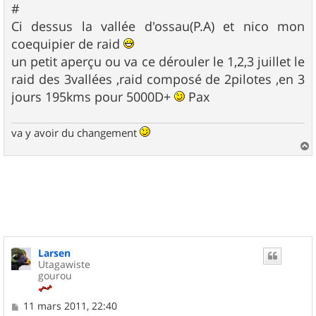
#
Ci dessus la vallée d'ossau(P.A) et nico mon
coequipier de raid
un petit aperçu ou va ce dérouler le 1,2,3 juillet le
raid des 3vallées ,raid composé de 2pilotes ,en 3
jours 195kms pour 5000D+
Pax
va y avoir du changement
a
u
t
Larsen
Utagawiste
gourou
M
11 mars 2011, 22:40