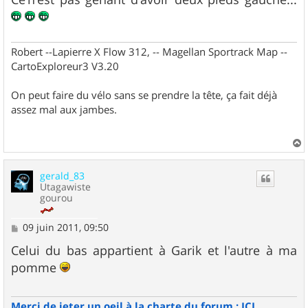
Robert --Lapierre X Flow 312, -- Magellan Sportrack Map --
CartoExploreur3 V3.20
On peut faire du vélo sans se prendre la tête, ça fait déjà
assez mal aux jambes.
a
u
gerald_83
t
Utagawiste
gourou
M
09 juin 2011, 09:50
e
s
Celui du bas appartient à Garik et l'autre à ma
s
pomme
a
g
e
Merci de jeter un oeil à la charte du forum : ICI