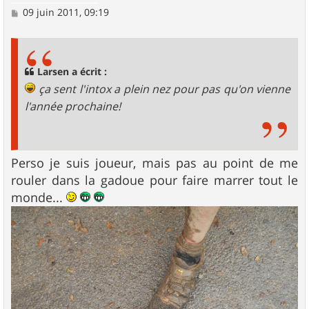
M
09 juin 2011, 09:19
e
s
s
a
g
Larsen a écrit :
e
ça sent l'intox a plein nez pour pas qu'on vienne
l'année prochaine!
Perso je suis joueur, mais pas au point de me
rouler dans la gadoue pour faire marrer tout le
monde...