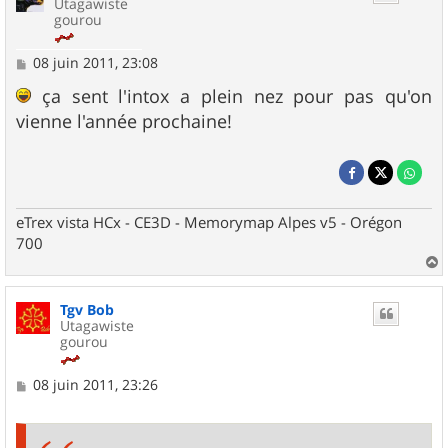
Utagawiste
gourou
M
08 juin 2011, 23:08
e
s
ça sent l'intox a plein nez pour pas qu'on
s
vienne l'année prochaine!
a
g
e
eTrex vista HCx - CE3D - Memorymap Alpes v5 - Orégon
700
a
u
Tgv Bob
t
Utagawiste
gourou
M
08 juin 2011, 23:26
e
s
s
a