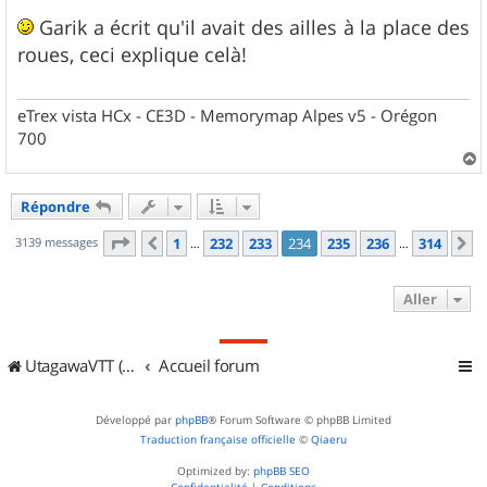
e
s
Garik a écrit qu'il avait des ailles à la place des
s
roues, ceci explique celà!
a
g
e
eTrex vista HCx - CE3D - Memorymap Alpes v5 - Orégon
700
a
u
Répondre
t
Page
234
sur
314
3139 messages
1
232
233
234
235
236
314
Précédent
S
…
…
Aller
UtagawaVTT (Randos VTT et VTTAE avec traces GPS)
Accueil forum
Développé par
phpBB
® Forum Software © phpBB Limited
Traduction française officielle
©
Qiaeru
Optimized by:
phpBB SEO