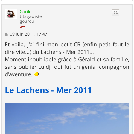
a
u
Garik
t
Utagawiste
gourou
M
09 juin 2011, 17:47
e
s
Et voilà, j'ai fini mon petit CR (enfin petit faut le
s
dire vite...) du Lachens - Mer 2011...
a
g
Moment inoubliable grâce à Gérald et sa famille,
e
sans oublier Luidji qui fut un génial compagnon
d'aventure.
Le Lachens - Mer 2011