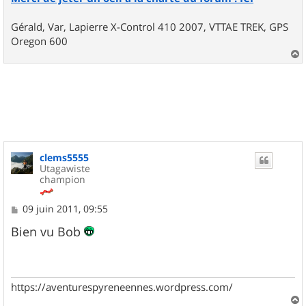
Gérald, Var, Lapierre X-Control 410 2007, VTTAE TREK, GPS
Oregon 600
a
u
t
clems5555
Utagawiste
champion
M
09 juin 2011, 09:55
e
s
Bien vu Bob
s
a
g
e
https://aventurespyreneennes.wordpress.com/