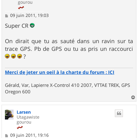
gourou
M
09 juin 2011, 19:03
e
s
Super CR
s
a
g
On dirait que tu as sauté dans un ravin sur ta
e
trace GPS. Pb de GPS ou tu as pris un raccourci
?
Merci de jeter un oeil à la charte du forum : ICI
Gérald, Var, Lapierre X-Control 410 2007, VTTAE TREK, GPS
Oregon 600
a
u
Larsen
t
Utagawiste
gourou
M
09 juin 2011, 19:16