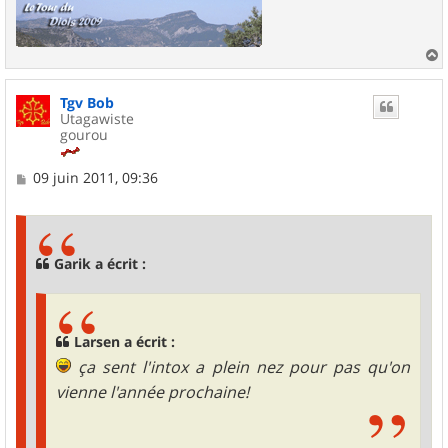
a
u
Tgv Bob
t
Utagawiste
gourou
M
09 juin 2011, 09:36
e
s
s
a
g
Garik a écrit :
e
Larsen a écrit :
ça sent l'intox a plein nez pour pas qu'on
vienne l'année prochaine!