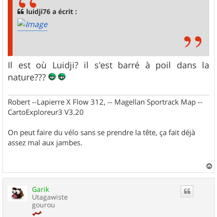
g
luidji76 a écrit :
e
Il est où Luidji? il s'est barré à poil dans la
nature???
Robert --Lapierre X Flow 312, -- Magellan Sportrack Map --
CartoExploreur3 V3.20
On peut faire du vélo sans se prendre la tête, ça fait déjà
assez mal aux jambes.
a
u
Garik
t
Utagawiste
gourou