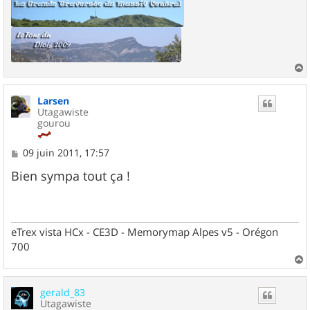
a
u
Larsen
t
Utagawiste
gourou
M
09 juin 2011, 17:57
e
s
Bien sympa tout ça !
s
a
g
e
eTrex vista HCx - CE3D - Memorymap Alpes v5 - Orégon
700
a
u
gerald_83
t
Utagawiste