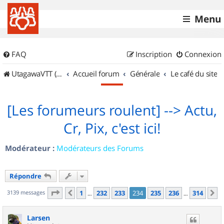
Menu
FAQ
Inscription
Connexion
UtagawaVTT (Randos VTT et VTTAE avec traces GPS)
Accueil forum
Générale
Le café du site
[Les forumeurs roulent] --> Actu,
Cr, Pix, c'est ici!
Modérateur :
Modérateurs des Forums
Répondre
Page
234
sur
314
3139 messages
1
232
233
234
235
236
314
Précédent
S
…
…
Larsen