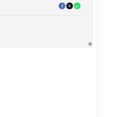
H
a
u
t