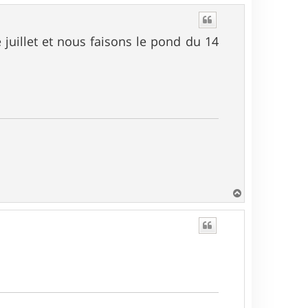
u
t
uillet et nous faisons le pond du 14
H
a
u
t