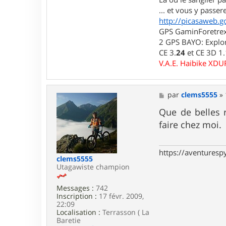
a
... et vous y passere
c
http://picasaweb.g
t
e
GPS GaminForetrex2
r
2 GPS BAYO: Explor
l
CE 3.
24
et CE 3D 1
u
i
V.A.E. Haibike XD
d
j
i
7
M
par
clems5555
»
6
e
s
Que de belles 
s
faire chez moi.
a
g
e
https://aventures
clems5555
Utagawiste champion
Messages :
742
Inscription :
17 févr. 2009,
22:09
Localisation :
Terrasson ( La
Baretie