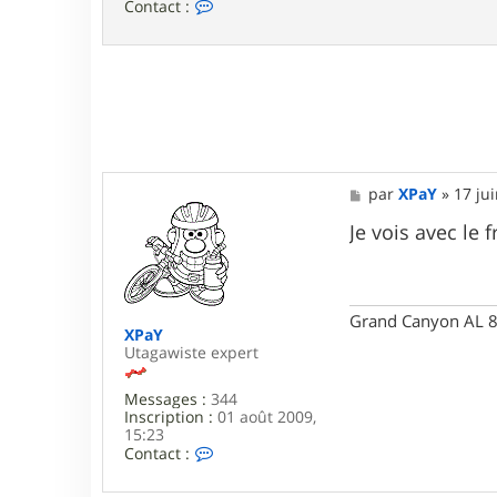
C
Contact :
o
n
t
a
c
t
e
r
c
l
M
par
XPaY
»
17 ju
e
e
m
s
Je vois avec le 
s
s
5
a
5
g
5
e
5
Grand Canyon AL 8
XPaY
Utagawiste expert
Messages :
344
Inscription :
01 août 2009,
15:23
C
Contact :
o
n