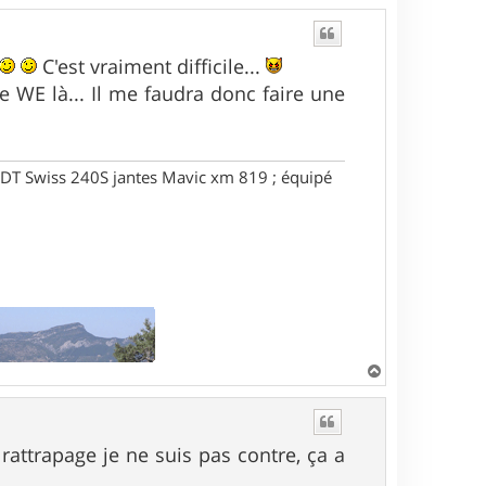
C'est vraiment difficile...
 WE là... Il me faudra donc faire une
DT Swiss 240S jantes Mavic xm 819 ; équipé
H
a
u
t
rattrapage je ne suis pas contre, ça a