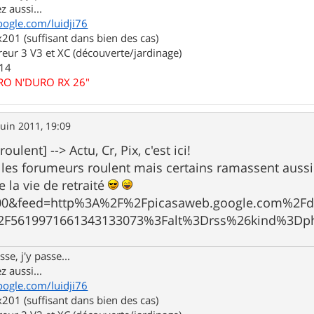
z aussi...
oogle.com/luidji76
01 (suffisant dans bien des cas)
eur 3 V3 et XC (découverte/jardinage)
.14
URO N'DURO RX 26"
juin 2011, 19:09
ulent] --> Actu, Cr, Pix, c'est ici!
les forumeurs roulent mais certains ramassent aus
e la vie de retraité
000&feed=http%3A%2F%2Fpicasaweb.google.com%2Fd
F5619971661343133073%3Falt%3Drss%26kind%3Dpho
se, j'y passe...
z aussi...
oogle.com/luidji76
01 (suffisant dans bien des cas)