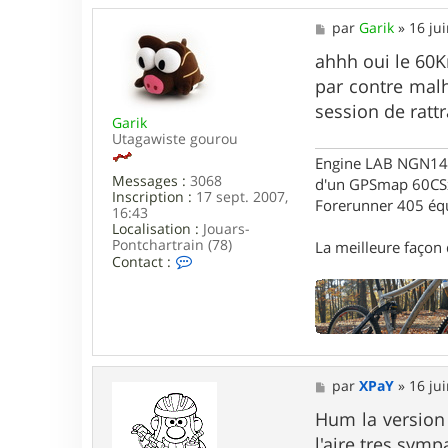
M
par
Garik
»
16 ju
e
s
ahhh oui le 60Km
s
par contre malh
a
g
session de ratt
Garik
e
Utagawiste gourou
Engine LAB NGN140 
Messages :
3068
d'un GPSmap 60CS
Inscription :
17 sept. 2007,
Forerunner 405 éq
16:43
Localisation :
Jouars-
Pontchartrain (78)
La meilleure façon d
C
Contact :
o
n
t
a
c
t
e
M
par
XPaY
»
16 ju
r
e
G
s
Hum la version 
a
s
r
l'aire tres symp