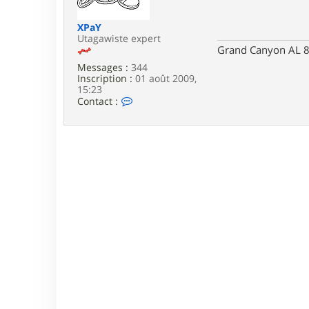
e
XPaY
Utagawiste expert
Grand Canyon AL 8
Messages :
344
Inscription :
01 août 2009,
15:23
C
Contact :
o
n
t
a
c
t
e
r
X
P
a
Y