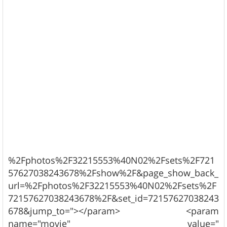
%2Fphotos%2F32215553%40N02%2Fsets%2F721
57627038243678%2Fshow%2F&page_show_back_
url=%2Fphotos%2F32215553%40N02%2Fsets%2F
72157627038243678%2F&set_id=72157627038243
678&jump_to="></param> <param
name="movie" value="