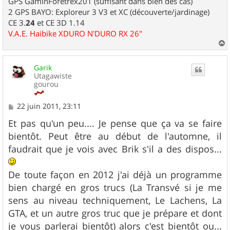
GPS GaminForetrex201 (suffisant dans bien des cas)
2 GPS BAYO: Exploreur 3 V3 et XC (découverte/jardinage)
CE 3.
24
et CE 3D 1.14
V.A.E. Haibike XDURO N'DURO RX 26"
a
u
Garik
t
Utagawiste
gourou
M
22 juin 2011, 23:11
e
s
Et pas qu'un peu.... Je pense que ça va se faire
s
bientôt. Peut être au début de l'automne, il
a
g
faudrait que je vois avec Brik s'il a des dispos...
e
De toute façon en 2012 j'ai déjà un programme
bien chargé en gros trucs (La Transvé si je me
sens au niveau techniquement, Le Lachens, La
GTA, et un autre gros truc que je prépare et dont
je vous parlerai bientôt) alors c'est bientôt ou...