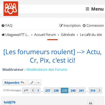
Menu
FAQ
Inscription
Connexion
UtagawaVTT (Randos VTT et VTTAE avec traces GPS)
Accueil forum
Générale
Le café du site
[Les forumeurs roulent] --> Actu,
Cr, Pix, c'est ici!
Modérateur :
Modérateurs des Forums
Répondre
Page
239
sur
314
3139 messages
1
237
238
239
240
241
314
Précédent
S
…
…
luidji76