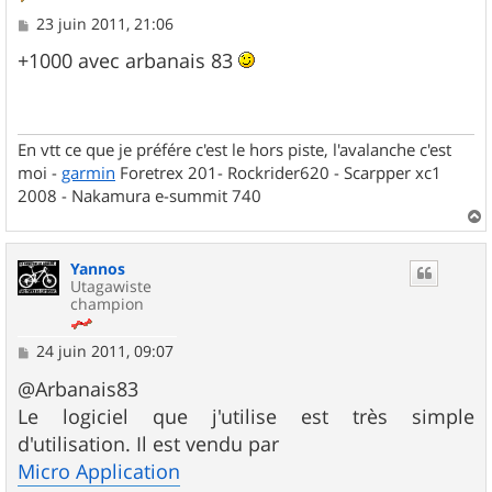
M
23 juin 2011, 21:06
e
s
+1000 avec arbanais 83
s
a
g
e
En vtt ce que je préfére c'est le hors piste, l'avalanche c'est
moi -
garmin
Foretrex 201- Rockrider620 - Scarpper xc1
2008 - Nakamura e-summit 740
a
u
Yannos
t
Utagawiste
champion
M
24 juin 2011, 09:07
e
s
@Arbanais83
s
Le logiciel que j'utilise est très simple
a
g
d'utilisation. Il est vendu par
e
Micro Application