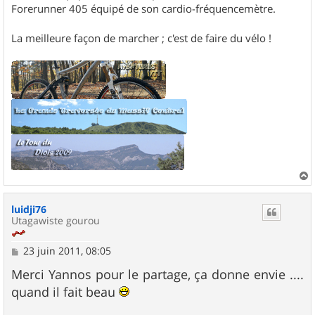
Forerunner 405 équipé de son cardio-fréquencemètre.
La meilleure façon de marcher ; c'est de faire du vélo !
a
u
luidji76
t
Utagawiste gourou
M
23 juin 2011, 08:05
e
s
Merci Yannos pour le partage, ça donne envie ....
s
quand il fait beau
a
g