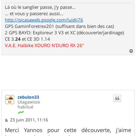
e
Là où le sanglier passe, j'y passe...
... et vous y passerez aussi...
http://picasaweb.google.com/luidji76
GPS GaminForetrex201 (suffisant dans bien des cas)
2 GPS BAYO: Exploreur 3 V3 et XC (découverte/jardinage)
CE 3.
24
et CE 3D 1.14
V.A.E. Haibike XDURO N'DURO RX 26"
a
u
t
zebulon33
Utagawiste
habitué
M
23 juin 2011, 11:16
e
s
Merci Yannos pour cette découverte, j'aime
s