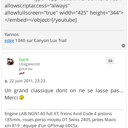
allowscriptaccess="always"
allowfullscreen="true" width="425" height="344">
</embed></object>[/youtube]
Yannos
edge
1040 sur Canyon Lux Trail
a
u
Garik
t
Utagawiste
gourou
M
22 juin 2011, 23:23
e
s
Un grand classique dont on ne se lasse pas...
s
Merci
a
g
e
Engine LAB NGN140 full XT, freins Avid Code 4 pistons
185mm, roues perso moyeu DT Swiss 240S jantes Mavic
xm 819 ; équipé d'un GPSmap 60CSx.