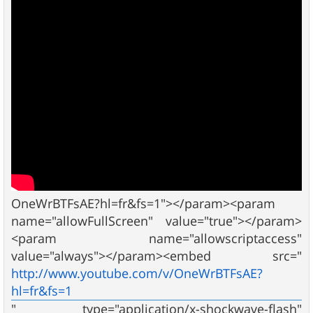
OneWrBTFsAE?hl=fr&fs=1"></param><param
name="allowFullScreen" value="true"></param>
<param name="allowscriptaccess"
value="always"></param><embed src="
http://www.youtube.com/v/OneWrBTFsAE?
hl=fr&fs=1
" type="application/x-shockwave-flash"