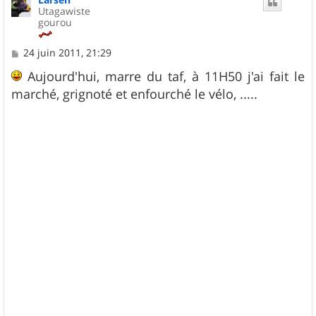
Utagawiste
gourou
M
24 juin 2011, 21:29
e
s
Aujourd'hui, marre du taf, à 11H50 j'ai fait le
s
marché, grignoté et enfourché le vélo, .....
a
g
e