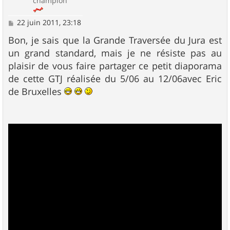
champion
M
22 juin 2011, 23:18
e
s
Bon, je sais que la Grande Traversée du Jura est
s
un grand standard, mais je ne résiste pas au
a
g
plaisir de vous faire partager ce petit diaporama
e
de cette GTJ réalisée du 5/06 au 12/06avec Eric
de Bruxelles