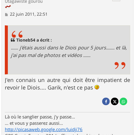
Utagawiste gourou
M
22 juin 2011, 22:51
e
s
s
a
g
Tioneb54 a écrit :
e
...... j'étais aussi dans le Diois pour 5 jours....... et là,
j'ai pas mal de photos et vidéos ......
J'en connais un autre qui doit être impatient de
revoir le Diois.... Garik, n'est ce pas
Là où le sanglier passe, j'y passe...
... et vous y passerez aussi...
http://picasaweb.google.com/luidji76