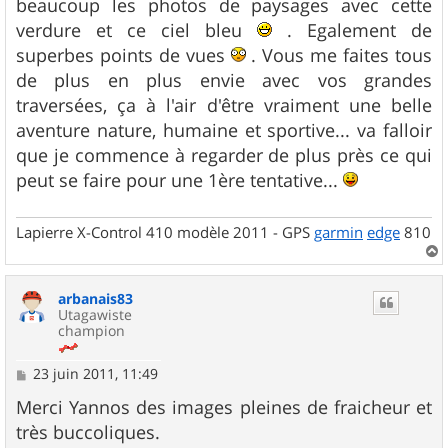
beaucoup les photos de paysages avec cette
a
g
verdure et ce ciel bleu
. Egalement de
e
superbes points de vues
. Vous me faites tous
de plus en plus envie avec vos grandes
traversées, ça à l'air d'être vraiment une belle
aventure nature, humaine et sportive... va falloir
que je commence à regarder de plus près ce qui
peut se faire pour une 1ère tentative...
Lapierre X-Control 410 modèle 2011 - GPS
garmin
edge
810
a
u
arbanais83
t
Utagawiste
champion
M
23 juin 2011, 11:49
e
s
Merci Yannos des images pleines de fraicheur et
s
très buccoliques.
a