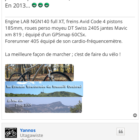
En 2013...
Engine LAB NGN140 full XT, freins Avid Code 4 pistons
185mm, roues perso moyeu DT Swiss 240S jantes Mavic
xm 819 ; équipé d'un GPSmap 60CSx.
Forerunner 405 équipé de son cardio-fréquencemètre.
La meilleure façon de marcher ; c'est de faire du vélo !
a
u
Yannos
t
Utagawiste