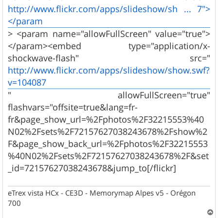
http://www.flickr.com/apps/slideshow/sh ... 7">
</param
> <param name="allowFullScreen" value="true">
</param><embed type="application/x-
shockwave-flash" src="
http://www.flickr.com/apps/slideshow/show.swf?
v=104087
" allowFullScreen="true"
flashvars="offsite=true&lang=fr-
fr&page_show_url=%2Fphotos%2F32215553%40
N02%2Fsets%2F72157627038243678%2Fshow%2
F&page_show_back_url=%2Fphotos%2F32215553
%40N02%2Fsets%2F72157627038243678%2F&set
_id=72157627038243678&jump_to[/flickr]
eTrex vista HCx - CE3D - Memorymap Alpes v5 - Orégon
700