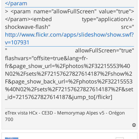
</param
> <param name="allowFullScreen" value="true">
</param><embed type="application/x-
shockwave-flash" src="
http://www.flickr.com/apps/slideshow/show.swf?
v=107931
" allowFullScreen="true"
flashvars="offsite=true&lang=fr-
fr&page_show_url=%2Fphotos%2F32215553%40
N02%2Fsets%2F72157627827614187%2Fshow%2
F&page_show_back_url=%2Fphotos%2F32215553
%40N02%2Fsets%2F72157627827614187%2F&set
_id=72157627827614187&jump_to[/flickr]
eTrex vista HCx - CE3D - Memorymap Alpes v5 - Orégon
700
a
u