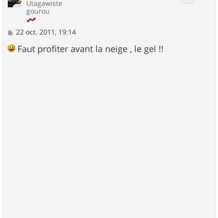
Utagawiste
gourou
M
22 oct. 2011, 19:14
e
s
Faut profiter avant la neige , le gel !!
s
a
g
e