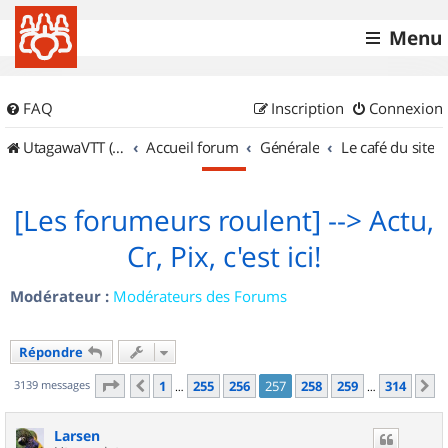
Menu
FAQ
Inscription
Connexion
UtagawaVTT (Randos VTT et VTTAE avec traces GPS)
Accueil forum
Générale
Le café du site
[Les forumeurs roulent] --> Actu,
Cr, Pix, c'est ici!
Modérateur :
Modérateurs des Forums
Répondre
Page
257
sur
314
3139 messages
1
255
256
257
258
259
314
Précédent
S
…
…
Larsen