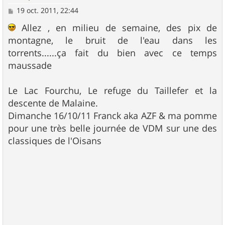
M
19 oct. 2011, 22:44
e
s
Allez , en milieu de semaine, des pix de
s
montagne, le bruit de l'eau dans les
a
g
torrents......ça fait du bien avec ce temps
e
maussade
Le Lac Fourchu, Le refuge du Taillefer et la
descente de Malaine.
Dimanche 16/10/11 Franck aka AZF & ma pomme
pour une très belle journée de VDM sur une des
classiques de l'Oisans