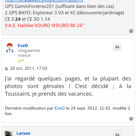
GPS GaminForetrex201 (suffisant dans bien des cas)
2 GPS BAYO: Exploreur 3 V3 et XC (découverte/jardinage)
CE 3.
24
et CE 3D 1.14
V.A.E. Haibike XDURO N'DURO RX 26"
a
u
EveD
t
Utagawiste
novice
M
20 oct. 2011, 17:03
e
s
J'ai regardé quelques pages, et la plupart des
s
photos sont géniales ! C'est décidé ; à la
a
g
Toussaint, je prends des vacances.
e
Dernière modification par
EveD
le 24 sept. 2012, 11:42, modifié 2
fois.
a
u
Larsen
t