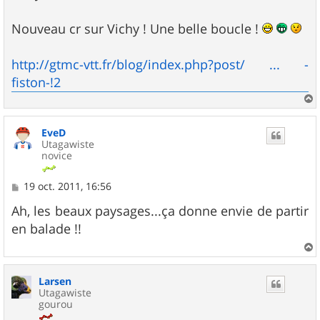
s
a
g
Nouveau cr sur Vichy ! Une belle boucle !
e
http://gtmc-vtt.fr/blog/index.php?post/ ... -
fiston-!2
a
u
EveD
t
Utagawiste
novice
M
19 oct. 2011, 16:56
e
s
Ah, les beaux paysages...ça donne envie de partir
s
en balade !!
a
g
e
a
u
Larsen
t
Utagawiste
gourou