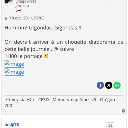
Utagawiste
gourou
M
18 oct. 2011, 07:03
e
s
Hummm! Gigondas, Gigondas !!
s
a
g
On devrait arriver à un chouette diaporama de
e
cette belle journée , @ suivre
1H00 le portage
eTrex vista HCx - CE3D - Memorymap Alpes v5 - Orégon
700
a
u
luidji76
t