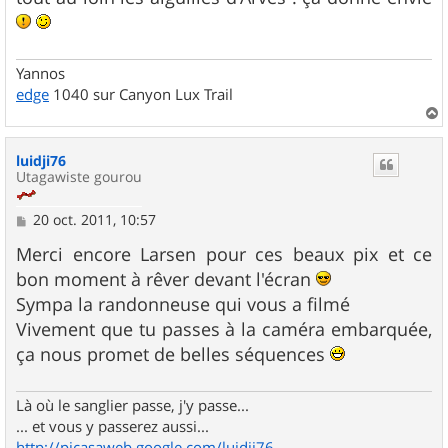
a
g
e
Yannos
edge
1040 sur Canyon Lux Trail
a
u
luidji76
t
Utagawiste gourou
M
20 oct. 2011, 10:57
e
s
Merci encore Larsen pour ces beaux pix et ce
s
bon moment à rêver devant l'écran
a
g
Sympa la randonneuse qui vous a filmé
e
Vivement que tu passes à la caméra embarquée,
ça nous promet de belles séquences
Là où le sanglier passe, j'y passe...
... et vous y passerez aussi...
http://picasaweb.google.com/luidji76