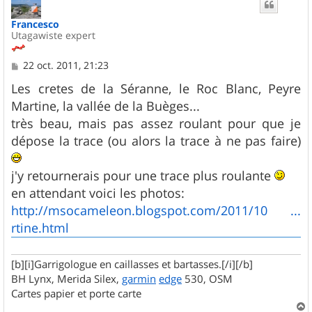
t
Francesco
Utagawiste expert
M
22 oct. 2011, 21:23
e
s
Les cretes de la Séranne, le Roc Blanc, Peyre
s
Martine, la vallée de la Buèges...
a
g
très beau, mais pas assez roulant pour que je
e
dépose la trace (ou alors la trace à ne pas faire)
j'y retournerais pour une trace plus roulante
en attendant voici les photos:
http://msocameleon.blogspot.com/2011/10 ...
rtine.html
[b][i]Garrigologue en caillasses et bartasses.[/i][/b]
BH Lynx, Merida Silex,
garmin
edge
530, OSM
Cartes papier et porte carte