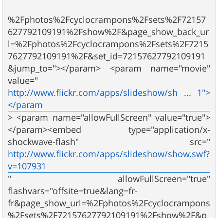
%2Fphotos%2Fcyclocrampons%2Fsets%2F72157
627792109191%2Fshow%2F&page_show_back_ur
l=%2Fphotos%2Fcyclocrampons%2Fsets%2F7215
7627792109191%2F&set_id=72157627792109191
&jump_to="></param> <param name="movie"
value="
http://www.flickr.com/apps/slideshow/sh ... 1">
</param
> <param name="allowFullScreen" value="true">
</param><embed type="application/x-
shockwave-flash" src="
http://www.flickr.com/apps/slideshow/show.swf?
v=107931
" allowFullScreen="true"
flashvars="offsite=true&lang=fr-
fr&page_show_url=%2Fphotos%2Fcyclocrampons
%2Fsets%2F72157627792109191%2Fshow%2F&p