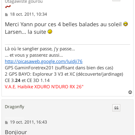
Utagawiste gourou
M
18 oct. 2011, 10:34
e
s
Merci Yann pour ces 4 belles balades au soleil
s
Larsen... la suite
a
g
e
Là où le sanglier passe, j'y passe...
... et vous y passerez aussi...
http://picasaweb.google.com/luidji76
GPS GaminForetrex201 (suffisant dans bien des cas)
2 GPS BAYO: Exploreur 3 V3 et XC (découverte/jardinage)
CE 3.
24
et CE 3D 1.14
V.A.E. Haibike XDURO N'DURO RX 26"
a
u
Dragonfly
t
M
19 oct. 2011, 16:43
e
s
Bonjiour