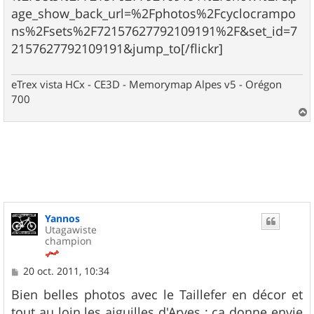
age_show_back_url=%2Fphotos%2Fcyclocrampo
ns%2Fsets%2F72157627792109191%2F&set_id=7
2157627792109191&jump_to[/flickr]
eTrex vista HCx - CE3D - Memorymap Alpes v5 - Orégon
700
a
u
t
Yannos
Utagawiste
champion
M
20 oct. 2011, 10:34
e
s
Bien belles photos avec le Taillefer en décor et
s
tout au loin les aiguilles d'Arves : ça donne envie