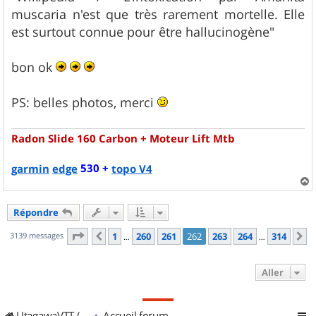
muscaria n'est que très rarement mortelle. Elle
est surtout connue pour être hallucinogène"
bon ok
PS: belles photos, merci
Radon Slide 160 Carbon + Moteur Lift Mtb
530 +
garmin
edge
topo V4
a
u
Répondre
t
Page
262
sur
314
3139 messages
1
260
261
262
263
264
314
Précédent
S
…
…
Aller
UtagawaVTT (Randos VTT et VTTAE avec traces GPS)
Accueil forum