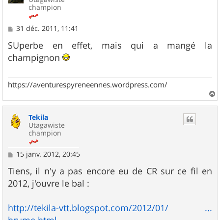
champion
M
31 déc. 2011, 11:41
e
s
SUperbe en effet, mais qui a mangé la
s
champignon
a
g
e
https://aventurespyreneennes.wordpress.com/
a
u
Tekila
t
Utagawiste
champion
M
15 janv. 2012, 20:45
e
s
Tiens, il n'y a pas encore eu de CR sur ce fil en
s
2012, j'ouvre le bal :
a
g
e
http://tekila-vtt.blogspot.com/2012/01/ ...
brume.html