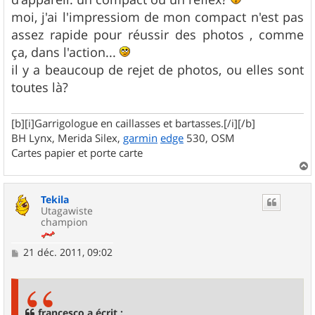
moi, j'ai l'impressiom de mon compact n'est pas
assez rapide pour réussir des photos , comme
ça, dans l'action...
il y a beaucoup de rejet de photos, ou elles sont
toutes là?
[b][i]Garrigologue en caillasses et bartasses.[/i][/b]
BH Lynx, Merida Silex,
garmin
edge
530, OSM
Cartes papier et porte carte
a
u
Tekila
t
Utagawiste
champion
M
21 déc. 2011, 09:02
e
s
s
a
g
francesco a écrit :