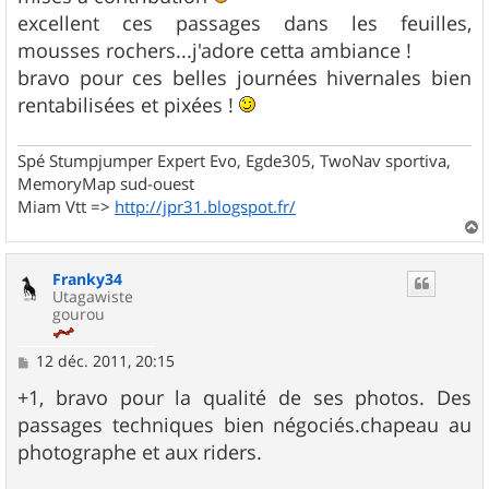
g
excellent ces passages dans les feuilles,
e
mousses rochers...j'adore cetta ambiance !
bravo pour ces belles journées hivernales bien
rentabilisées et pixées !
Spé Stumpjumper Expert Evo, Egde305, TwoNav sportiva,
MemoryMap sud-ouest
Miam Vtt =>
http://jpr31.blogspot.fr/
a
u
Franky34
t
Utagawiste
gourou
M
12 déc. 2011, 20:15
e
s
+1, bravo pour la qualité de ses photos. Des
s
passages techniques bien négociés.chapeau au
a
g
photographe et aux riders.
e