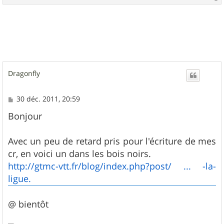
a
u
t
Dragonfly
M
30 déc. 2011, 20:59
e
s
Bonjour
s
a
g
Avec un peu de retard pris pour l'écriture de mes
e
cr, en voici un dans les bois noirs.
http://gtmc-vtt.fr/blog/index.php?post/ ... -la-
ligue.
@ bientôt