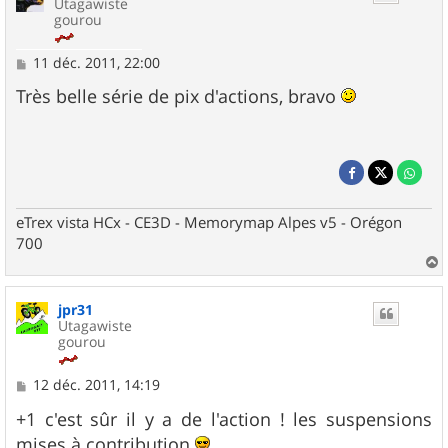
Utagawiste
gourou
M
11 déc. 2011, 22:00
e
s
Très belle série de pix d'actions, bravo
s
a
g
e
eTrex vista HCx - CE3D - Memorymap Alpes v5 - Orégon
700
a
u
jpr31
t
Utagawiste
gourou
M
12 déc. 2011, 14:19
e
s
+1 c'est sûr il y a de l'action ! les suspensions
s
mises à contribution
a