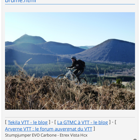
[
] - [
] - [
Tekila VTT - le blog
La GTMC à VTT - le blog
]
Arverne VTT : le forum auvergnat du VTT
Stumpjumper EVO Carbone - Etrex Vista Hcx