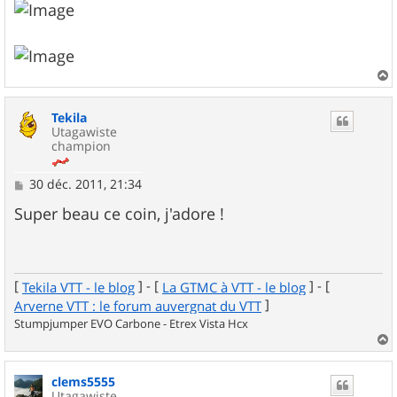
a
u
Tekila
t
Utagawiste
champion
M
30 déc. 2011, 21:34
e
s
Super beau ce coin, j'adore !
s
a
g
e
[
] - [
] - [
Tekila VTT - le blog
La GTMC à VTT - le blog
]
Arverne VTT : le forum auvergnat du VTT
Stumpjumper EVO Carbone - Etrex Vista Hcx
a
u
clems5555
t
Utagawiste