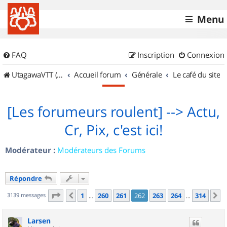
Menu
FAQ
Inscription
Connexion
UtagawaVTT (Randos VTT et VTTAE avec traces GPS)
Accueil forum
Générale
Le café du site
[Les forumeurs roulent] --> Actu,
Cr, Pix, c'est ici!
Modérateur :
Modérateurs des Forums
Répondre
Page
262
sur
314
3139 messages
1
260
261
262
263
264
314
Précédent
S
…
…
Larsen