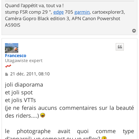
Quand l'appétit va, tout va !
stump FSR comp 29 ",
edge
705
garmin
, cartoexplorer3,
Camèra Gopro Black edition 3, APN Canon Powershot
A590IS
a
u
t
Francesco
Utagawiste expert
M
21 déc. 2011, 08:10
e
s
joli diaporama
s
et joli spot
a
g
et jolis VTTs
e
(je ne ferais aucuns commentaires sur la beauté
des riders....)
le photographe avait quoi comme type
d'appareil: un compact ou un reflex?