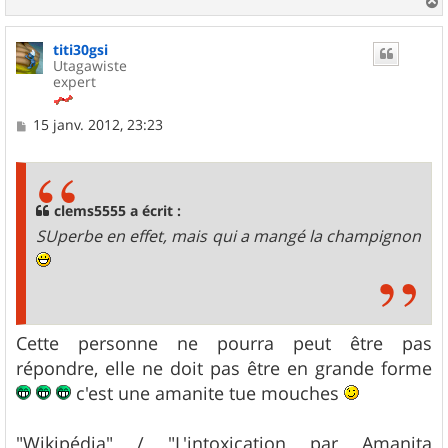
a
u
titi30gsi
t
Utagawiste
expert
M
15 janv. 2012, 23:23
e
s
s
a
g
clems5555 a écrit :
e
SUperbe en effet, mais qui a mangé la champignon
Cette personne ne pourra peut être pas
répondre, elle ne doit pas être en grande forme
c'est une amanite tue mouches
"Wikipédia" / "L'intoxication par Amanita