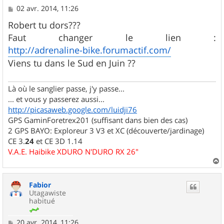
M
02 avr. 2014, 11:26
e
s
Robert tu dors???
s
Faut changer le lien :
a
g
http://adrenaline-bike.forumactif.com/
e
Viens tu dans le Sud en Juin ??
Là où le sanglier passe, j'y passe...
... et vous y passerez aussi...
http://picasaweb.google.com/luidji76
GPS GaminForetrex201 (suffisant dans bien des cas)
2 GPS BAYO: Exploreur 3 V3 et XC (découverte/jardinage)
CE 3.
24
et CE 3D 1.14
V.A.E. Haibike XDURO N'DURO RX 26"
a
u
Fabior
t
Utagawiste
habitué
M
20 avr. 2014, 11:26