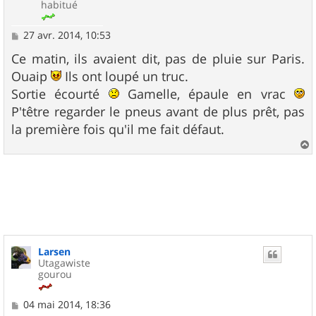
habitué
M
27 avr. 2014, 10:53
e
s
Ce matin, ils avaient dit, pas de pluie sur Paris.
s
Ouaip
Ils ont loupé un truc.
a
g
Sortie écourté
Gamelle, épaule en vrac
e
P'têtre regarder le pneus avant de plus prêt, pas
la première fois qu'il me fait défaut.
a
u
t
Larsen
Utagawiste
gourou
M
04 mai 2014, 18:36
e