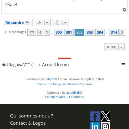
l'étale!
a
u
Répondre
t
Page
302
sur
314
3139 messages
1
300
301
302
303
304
314
Précédent
S
…
…
Aller
UtagawaVTT (Randos VTT et VTTAE avec traces GPS)
Accueil forum
Développé par
phpBB
® Forum Software © phpBB Limited
Traduction française officielle
©
Qiaeru
Optimized by:
phpBB SEO
Confidentialité
|
Conditions
Qui sommes-nous ?
Contact & Logos