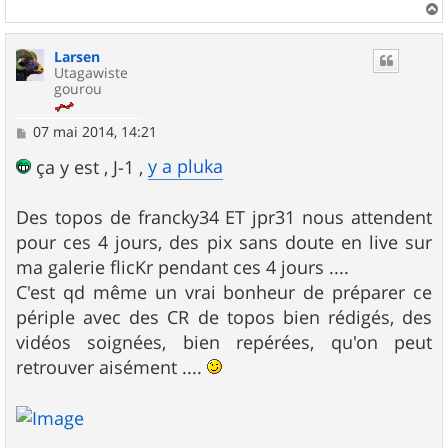
a
u
Larsen
t
Utagawiste
gourou
M
07 mai 2014, 14:21
e
s
y a pluka
ça y est , J-1 ,
s
a
g
Des topos de francky34 ET jpr31 nous attendent
e
pour ces 4 jours, des pix sans doute en live sur
ma galerie flicKr pendant ces 4 jours ....
C'est qd même un vrai bonheur de préparer ce
périple avec des CR de topos bien rédigés, des
vidéos soignées, bien repérées, qu'on peut
retrouver aisément ....