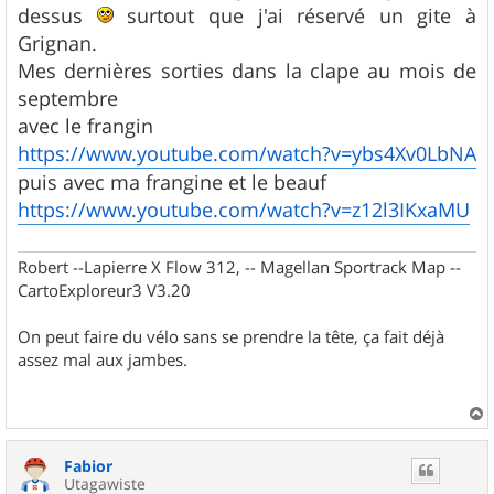
dessus
surtout que j'ai réservé un gite à
Grignan.
Mes dernières sorties dans la clape au mois de
septembre
avec le frangin
https://www.youtube.com/watch?v=ybs4Xv0LbNA
puis avec ma frangine et le beauf
https://www.youtube.com/watch?v=z12l3IKxaMU
Robert --Lapierre X Flow 312, -- Magellan Sportrack Map --
CartoExploreur3 V3.20
On peut faire du vélo sans se prendre la tête, ça fait déjà
assez mal aux jambes.
a
u
Fabior
t
Utagawiste