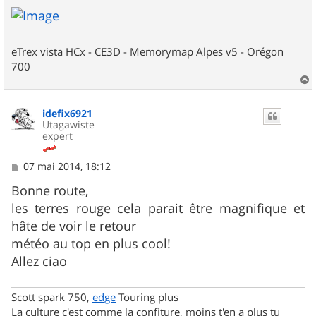
eTrex vista HCx - CE3D - Memorymap Alpes v5 - Orégon
700
a
u
idefix6921
t
Utagawiste
expert
M
07 mai 2014, 18:12
e
s
Bonne route,
s
les terres rouge cela parait être magnifique et
a
g
hâte de voir le retour
e
météo au top en plus cool!
Allez ciao
Scott spark 750,
edge
Touring plus
La culture c'est comme la confiture, moins t'en a plus tu