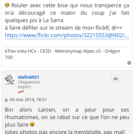
s
Rouler avec cette bise qui nous transperce ça
s
m'a découragé ce matin du coup j'ai fait
a
g
quelques pix à La Sarra
e
à faire défiler sur le stream de mon flickR, @++
https://www.flickr.com/photos/32215553@N02/14082171336/
eTrex vista HCx - CE3D - Memorymap Alpes v5 - Orégon
700
a
u
idefix6921
t
Utagawiste
expert
M
04 mai 2014, 18:51
e
s
Bin alors Larsen, on a peur pour ses
s
rhumatismes, on se rabat sur ce que l'on ne peu
a
g
plus faire
e
Jolies photos pas encore la tremblotte, pas mal!