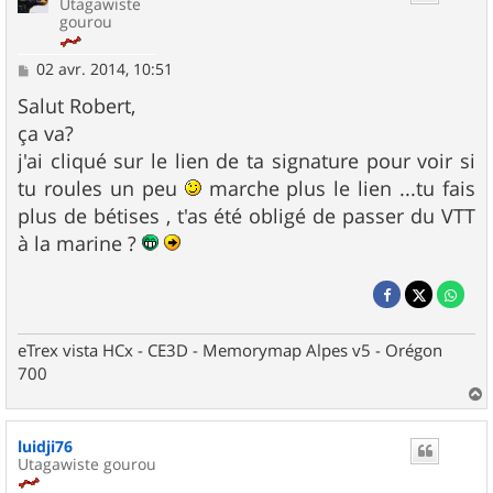
Utagawiste
gourou
M
02 avr. 2014, 10:51
e
s
Salut Robert,
s
ça va?
a
g
j'ai cliqué sur le lien de ta signature pour voir si
e
tu roules un peu
marche plus le lien ...tu fais
plus de bétises , t'as été obligé de passer du VTT
à la marine ?
eTrex vista HCx - CE3D - Memorymap Alpes v5 - Orégon
700
a
u
luidji76
t
Utagawiste gourou