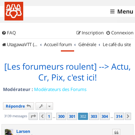
Menu
FAQ
Inscription
Connexion
UtagawaVTT (Randos VTT et VTTAE avec traces GPS)
Accueil forum
Générale
Le café du site
[Les forumeurs roulent] --> Actu,
Cr, Pix, c'est ici!
Modérateur :
Modérateurs des Forums
Répondre
Page
302
sur
314
3139 messages
1
300
301
302
303
304
314
Précédent
S
…
…
Larsen