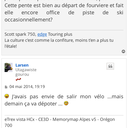
Cette pente est bien au départ de fourviere et fait
elle encore office de piste de ski
occasionnellement?
Scott spark 750,
edge
Touring plus
La culture c'est comme la confiture, moins t'en a plus tu
l'étale!
a
u
Larsen
t
Utagawiste
gourou
M
04 mai 2014, 19:19
e
s
J'avais pas envie de salir mon vélo ...mais
s
demain ça va dépoter ...
a
g
e
eTrex vista HCx - CE3D - Memorymap Alpes v5 - Orégon
700