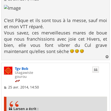
e
s
s
a
g
C'est Pâque et ils sont tous à la messe, sauf moi
e
et mon VTT réparé.
Vous savez, ces merveilleuses mares de boue
que nous franchissions avec joie cet Hivers, et
bien, elle vous font vibrer du Cul grave
maintenant qu'elles sont sèche
a
u
Tgv Bob
t
Utagawiste
gourou
M
25 avr. 2014, 14:50
e
s
s
a
g
Larsen a écrit :
e