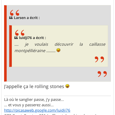
s
s
a
g
Larsen a écrit :
e
luidji76 a écrit :
.... je voulais découvrir la caillasse
montpélliéraine .........
J'appelle ça le rolling stones
Là où le sanglier passe, j'y passe...
... et vous y passerez aussi...
http://picasaweb.google.com/luidji76