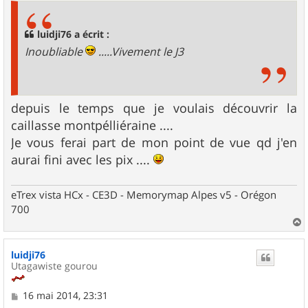
s
a
g
luidji76 a écrit :
e
Inoubliable
.....Vivement le J3
depuis le temps que je voulais découvrir la
caillasse montpélliéraine ....
Je vous ferai part de mon point de vue qd j'en
aurai fini avec les pix ....
eTrex vista HCx - CE3D - Memorymap Alpes v5 - Orégon
700
a
u
luidji76
t
Utagawiste gourou
M
16 mai 2014, 23:31
e