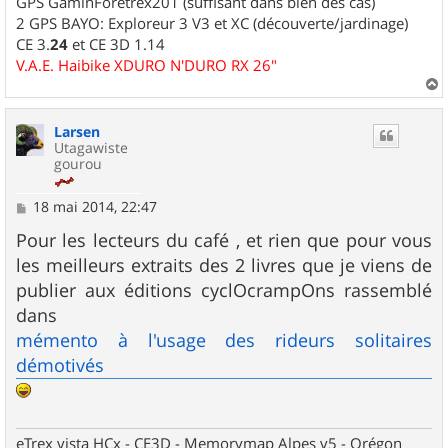
GPS GaminForetrex201 (suffisant dans bien des cas)
2 GPS BAYO: Exploreur 3 V3 et XC (découverte/jardinage)
CE 3.
24
et CE 3D 1.14
V.A.E. Haibike XDURO N'DURO RX 26"
a
u
Larsen
t
Utagawiste
gourou
M
18 mai 2014, 22:47
e
s
Pour les lecteurs du café , et rien que pour vous
s
les meilleurs extraits des 2 livres que je viens de
a
g
publier aux éditions cyclOcrampOns rassemblé
e
dans
mémento à l'usage des rideurs solitaires
démotivés
eTrex vista HCx - CE3D - Memorymap Alpes v5 - Orégon