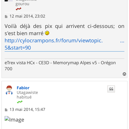
gourou
M
12 mai 2014, 23:02
e
s
Voilà déjà des pix qui arrivent ci-dessous; on
s
s'est bien marré
a
g
http://cylocrampons.fr/forum/viewtopic. ...
e
5&start=90
eTrex vista HCx - CE3D - Memorymap Alpes v5 - Orégon
700
a
u
Fabior
t
Utagawiste
habitué
M
13 mai 2014, 15:47
e
s
s
a