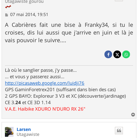
Utagawiste gourou
M
07 mai 2014, 19:51
e
s
A Cabrières fait une bise à Franky34, si tu le
s
croises, dis lui aussi que j'arrive en juin et là je
a
g
vais pouvoir le suivre....
e
Là où le sanglier passe, j'y passe...
... et vous y passerez aussi...
http://picasaweb.google.com/luidji76
GPS GaminForetrex201 (suffisant dans bien des cas)
2 GPS BAYO: Exploreur 3 V3 et XC (découverte/jardinage)
CE 3.
24
et CE 3D 1.14
V.A.E. Haibike XDURO N'DURO RX 26"
a
u
Larsen
t
Utagawiste