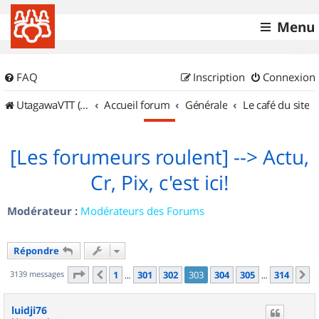
Menu
FAQ
Inscription
Connexion
UtagawaVTT (Randos VTT et VTTAE avec traces GPS)
Accueil forum
Générale
Le café du site
[Les forumeurs roulent] --> Actu,
Cr, Pix, c'est ici!
Modérateur :
Modérateurs des Forums
Répondre
Page
303
sur
314
3139 messages
1
301
302
303
304
305
314
Précédent
S
…
…
luidji76