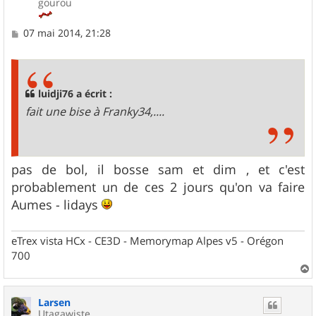
gourou
M
07 mai 2014, 21:28
e
s
s
a
g
luidji76 a écrit :
e
fait une bise à Franky34,....
pas de bol, il bosse sam et dim , et c'est
probablement un de ces 2 jours qu'on va faire
Aumes - lidays
eTrex vista HCx - CE3D - Memorymap Alpes v5 - Orégon
700
a
u
Larsen
t
Utagawiste