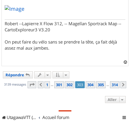
Robert --Lapierre X Flow 312, -- Magellan Sportrack Map --
CartoExploreur3 V3.20
On peut faire du vélo sans se prendre la tête, ça fait déjà
assez mal aux jambes.
a
u
Répondre
t
Page
303
sur
314
3139 messages
1
301
302
303
304
305
314
Précédent
S
…
…
Aller
UtagawaVTT (Randos VTT et VTTAE avec traces GPS)
Accueil forum