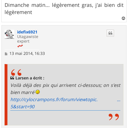
g
Dimanche matin... légèrement gras, j'ai bien dit
e
légèrement
a
u
idefix6921
t
Utagawiste
expert
M
13 mai 2014, 16:33
e
s
s
a
g
Larsen a écrit :
e
Voilà déjà des pix qui arrivent ci-dessous; on s'est
bien marré
http://cylocrampons.fr/forum/viewtopic. ...
5&start=90