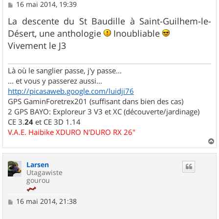
M
16 mai 2014, 19:39
e
s
La descente du St Baudille à Saint-Guilhem-le-
s
Désert, une anthologie
Inoubliable
a
g
Vivement le J3
e
Là où le sanglier passe, j'y passe...
... et vous y passerez aussi...
http://picasaweb.google.com/luidji76
GPS GaminForetrex201 (suffisant dans bien des cas)
2 GPS BAYO: Exploreur 3 V3 et XC (découverte/jardinage)
CE 3.
24
et CE 3D 1.14
V.A.E. Haibike XDURO N'DURO RX 26"
a
u
Larsen
t
Utagawiste
gourou
M
16 mai 2014, 21:38
e
s