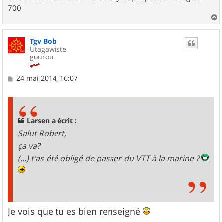
700
a
u
Tgv Bob
t
Utagawiste
gourou
M
24 mai 2014, 16:07
e
s
s
a
g
Larsen a écrit :
e
Salut Robert,
ça va?
(...) t'as été obligé de passer du VTT à la marine ?
Je vois que tu es bien renseigné