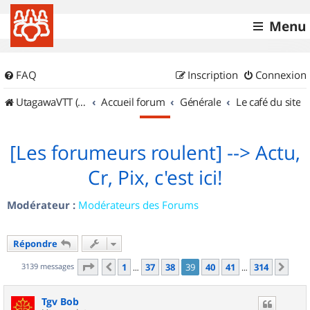
Menu
FAQ
Inscription
Connexion
UtagawaVTT (Randos VTT et VTTAE avec traces GPS)
Accueil forum
Générale
Le café du site
[Les forumeurs roulent] --> Actu,
Cr, Pix, c'est ici!
Modérateur :
Modérateurs des Forums
Répondre
Page
39
sur
314
3139 messages
1
37
38
39
40
41
314
Précédent
Sui
…
…
Tgv Bob