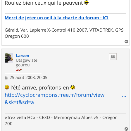
Roulez bien ceux qui le peuvent
Merci de jeter un oeil à la charte du forum : ICI
Gérald, Var, Lapierre X-Control 410 2007, VTTAE TREK, GPS
Oregon 600
a
u
Larsen
t
Utagawiste
gourou
M
25 août 2008, 20:05
e
s
l'été arrive, profitons-en
s
http://cyclocrampons.free.fr/forum/view ...
a
g
&sk=t&sd=a
e
eTrex vista HCx - CE3D - Memorymap Alpes v5 - Orégon
700