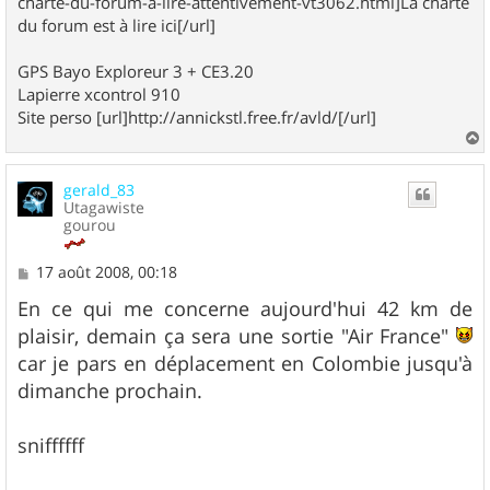
charte-du-forum-a-lire-attentivement-vt3062.html]La charte
du forum est à lire ici[/url]
GPS Bayo Exploreur 3 + CE3.20
Lapierre xcontrol 910
Site perso [url]http://annickstl.free.fr/avld/[/url]
a
u
gerald_83
t
Utagawiste
gourou
M
17 août 2008, 00:18
e
s
En ce qui me concerne aujourd'hui 42 km de
s
plaisir, demain ça sera une sortie "Air France"
a
g
car je pars en déplacement en Colombie jusqu'à
e
dimanche prochain.
sniffffff