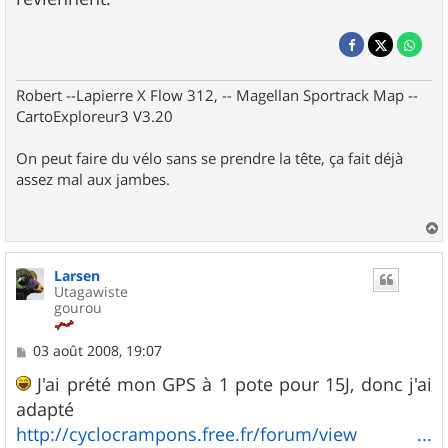
Robert --Lapierre X Flow 312, -- Magellan Sportrack Map --
CartoExploreur3 V3.20
On peut faire du vélo sans se prendre la tête, ça fait déjà
assez mal aux jambes.
a
u
Larsen
t
Utagawiste
gourou
M
03 août 2008, 19:07
e
s
J'ai prété mon GPS à 1 pote pour 15J, donc j'ai
s
adapté
a
g
http://cyclocrampons.free.fr/forum/view ...
e