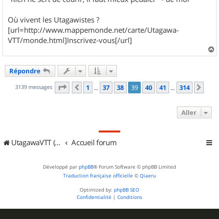
Où vivent les Utagawistes ?
[url=http://www.mappemonde.net/carte/Utagawa-
VTT/monde.html]Inscrivez-vous[/url]
a
u
Répondre
t
Page
39
sur
314
3139 messages
1
37
38
39
40
41
314
Précédent
Sui
…
…
Aller
UtagawaVTT (Randos VTT et VTTAE avec traces GPS)
Accueil forum
Développé par
phpBB
® Forum Software © phpBB Limited
Traduction française officielle
©
Qiaeru
Optimized by:
phpBB SEO
Confidentialité
|
Conditions