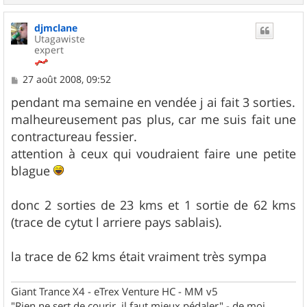
a
u
djmclane
t
Utagawiste
expert
M
27 août 2008, 09:52
e
s
pendant ma semaine en vendée j ai fait 3 sorties.
s
malheureusement pas plus, car me suis fait une
a
g
contractureau fessier.
e
attention à ceux qui voudraient faire une petite
blague
donc 2 sorties de 23 kms et 1 sortie de 62 kms
(trace de cytut l arriere pays sablais).
la trace de 62 kms était vraiment très sympa
Giant Trance X4 - eTrex Venture HC - MM v5
"Rien ne sert de courir, il faut mieux pédaler" - de moi