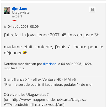
a
u
djmclane
t
Utagawiste
expert
M
04 août 2008, 08:09
e
s
j'ai refait la Jovacienne 2007, 45 kms en juste 3h
s
a
g
madame était contente, j'etais à l'heure pour le
e
déjeuner
Dernière modification par
djmclane
le 04 août 2008, 16:24,
modifié 1 fois.
Giant Trance X4 - eTrex Venture HC - MM v5
"Rien ne sert de courir, il faut mieux pédaler" - de moi
Où vivent les Utagawistes ?
[url=http://www.mappemonde.net/carte/Utagawa-
VTT/monde.html]Inscrivez-vous[/url]