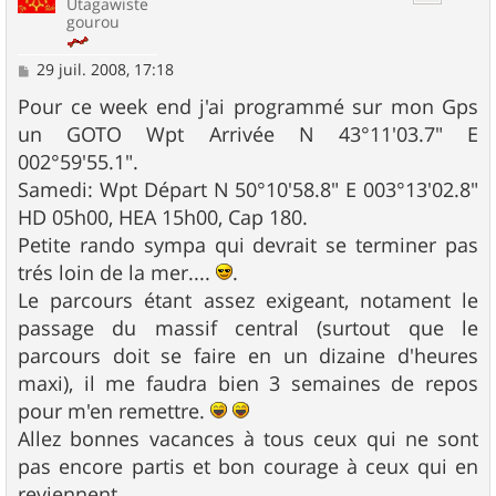
Utagawiste
gourou
M
29 juil. 2008, 17:18
e
s
Pour ce week end j'ai programmé sur mon Gps
s
un GOTO Wpt Arrivée N 43°11'03.7" E
a
g
002°59'55.1".
e
Samedi: Wpt Départ N 50°10'58.8" E 003°13'02.8"
HD 05h00, HEA 15h00, Cap 180.
Petite rando sympa qui devrait se terminer pas
trés loin de la mer....
.
Le parcours étant assez exigeant, notament le
passage du massif central (surtout que le
parcours doit se faire en un dizaine d'heures
maxi), il me faudra bien 3 semaines de repos
pour m'en remettre.
Allez bonnes vacances à tous ceux qui ne sont
pas encore partis et bon courage à ceux qui en
reviennent.