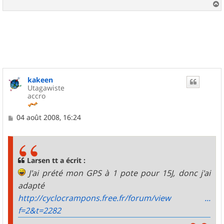
a
u
t
kakeen
Utagawiste
accro
M
04 août 2008, 16:24
e
s
s
a
g
Larsen tt a écrit :
e
J'ai prété mon GPS à 1 pote pour 15J, donc j'ai
adapté
http://cyclocrampons.free.fr/forum/view ...
f=2&t=2282