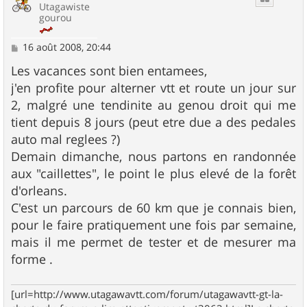
Utagawiste
gourou
M
16 août 2008, 20:44
e
s
Les vacances sont bien entamees,
s
j'en profite pour alterner vtt et route un jour sur
a
g
2, malgré une tendinite au genou droit qui me
e
tient depuis 8 jours (peut etre due a des pedales
auto mal reglees ?)
Demain dimanche, nous partons en randonnée
aux "caillettes", le point le plus elevé de la forêt
d'orleans.
C'est un parcours de 60 km que je connais bien,
pour le faire pratiquement une fois par semaine,
mais il me permet de tester et de mesurer ma
forme .
[url=http://www.utagawavtt.com/forum/utagawavtt-gt-la-