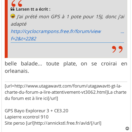
a
g
Larsen tt a écrit :
e
J'ai prété mon GPS à 1 pote pour 15J, donc j'ai
adapté
http://cyclocrampons.free.fr/forum/view ...
f=2&t=2282
belle balade... toute plate, on se croirai en
orleanais.
[url=http://www.utagawavtt.com/forum/utagawavtt-gt-la-
charte-du-forum-a-lire-attentivement-vt3062.html]La charte
du forum est à lire ici[/url]
GPS Bayo Exploreur 3 + CE3.20
Lapierre xcontrol 910
Site perso [url]http://annickstl.free.fr/avld/[/url]