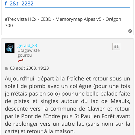
f=2&t=2282
eTrex vista HCx - CE3D - Memorymap Alpes v5 - Orégon
700
a
u
gerald_83
t
Utagawiste
gourou
M
03 août 2008, 19:23
e
s
Aujourd'hui, départ à la fraîche et retour sous un
s
soleil de plomb avec un collègue (pour une fois
a
g
je n'étais pas en solo) pour une belle balade faite
e
de pistes et singles autour du lac de Meaulx,
descente vers la commune de Clavier et retour
par le Pont de l'Endre puis St Paul en Forêt avant
de replonger vers un autre lac (sans nom sur la
carte) et retour à la maison.