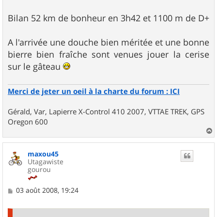
Bilan 52 km de bonheur en 3h42 et 1100 m de D+
A l'arrivée une douche bien méritée et une bonne
bierre bien fraîche sont venues jouer la cerise
sur le gâteau
Merci de jeter un oeil à la charte du forum : ICI
Gérald, Var, Lapierre X-Control 410 2007, VTTAE TREK, GPS
Oregon 600
a
u
maxou45
t
Utagawiste
gourou
M
03 août 2008, 19:24
e
s
s