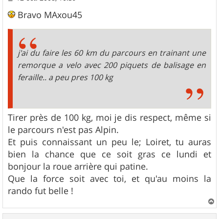
e
s
Bravo MAxou45
s
a
g
e
j'ai du faire les 60 km du parcours en trainant une
remorque a velo avec 200 piquets de balisage en
feraille.. a peu pres 100 kg
Tirer près de 100 kg, moi je dis respect, même si
le parcours n'est pas Alpin.
Et puis connaissant un peu le; Loiret, tu auras
bien la chance que ce soit gras ce lundi et
bonjour la roue arrière qui patine.
Que la force soit avec toi, et qu'au moins la
rando fut belle !
a
u