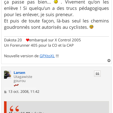
ça passe pas bien...
. Vivement qu'on les
enlève ! Si quelqu'un a des trucs pédagogiques
pour les enlever, je suis preneur.
Et puis de toute façon, là-bas seul les chemins
goudronnés sont autorisés au cyclistes.
Dakota 20
embarqué sur X Control 2005
Un Forerunner 405 pour la CO et la CAP
Nouvelle version de
GPXtoXL
!!!
a
u
Larsen
t
Utagawiste
gourou
M
13 oct. 2008, 11:42
e
s
s
a
g