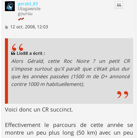
gerald_83
t
Utagawiste
gourou
M
12 oct. 2008, 12:03
e
s
s
a
g
Lio88 a écrit :
e
Alors Gérald, cette Roc Noire ? un petit CR
s'impose surtout qu'il paraît que c'était plus dur
que les années passées (1500 m de D+ annoncé
contre 1000 m habituellement).
Voici donc un CR succinct.
Effectivement le parcours de cette année se
montre un peu plus long (50 km) avec un peu