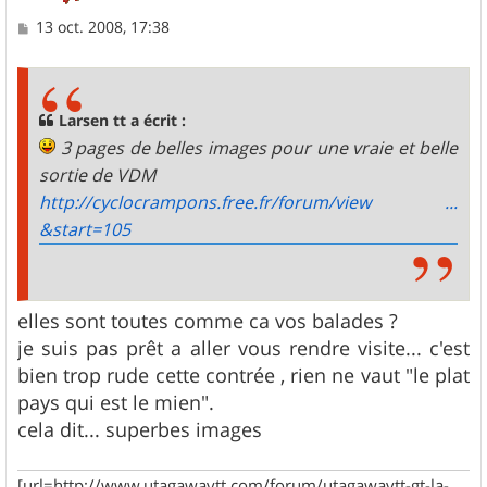
M
13 oct. 2008, 17:38
e
s
s
a
g
Larsen tt a écrit :
e
3 pages de belles images pour une vraie et belle
sortie de VDM
http://cyclocrampons.free.fr/forum/view ...
&start=105
elles sont toutes comme ca vos balades ?
je suis pas prêt a aller vous rendre visite... c'est
bien trop rude cette contrée , rien ne vaut "le plat
pays qui est le mien".
cela dit... superbes images
[url=http://www.utagawavtt.com/forum/utagawavtt-gt-la-