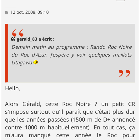
M
12 oct. 2008, 09:10
e
s
s
a
g
gerald_83 a écrit :
e
Demain matin au programme : Rando Roc Noire
du Roc d'Azur. J'espère y voir quelques maillots
Utagawa
Hello,
Alors Gérald, cette Roc Noire ? un petit CR
s'impose surtout qu'il paraît que c'était plus dur
que les années passées (1500 m de D+ annoncé
contre 1000 m habituellement). En tout cas, ça
m'aura manqué cette année le Roc pour