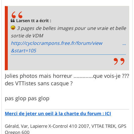
s
s
a
g
Larsen tt a écrit :
e
3 pages de belles images pour une vraie et belle
sortie de VDM
http://cyclocrampons.free.fr/forum/view ...
&start=105
Jolies photos mais horreur .............que vois-je ???
des VTTistes sans casque ?
pas glop pas glop
Merci de jeter un oeil à la charte du forum : ICI
Gérald, Var, Lapierre X-Control 410 2007, VTTAE TREK, GPS
Oregon 600