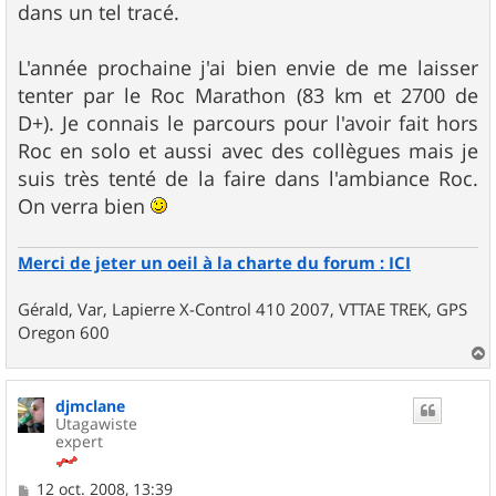
dans un tel tracé.
L'année prochaine j'ai bien envie de me laisser
tenter par le Roc Marathon (83 km et 2700 de
D+). Je connais le parcours pour l'avoir fait hors
Roc en solo et aussi avec des collègues mais je
suis très tenté de la faire dans l'ambiance Roc.
On verra bien
Merci de jeter un oeil à la charte du forum : ICI
Gérald, Var, Lapierre X-Control 410 2007, VTTAE TREK, GPS
Oregon 600
a
u
djmclane
t
Utagawiste
expert
M
12 oct. 2008, 13:39