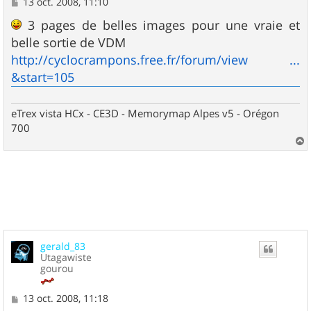
M
13 oct. 2008, 11:10
e
s
3 pages de belles images pour une vraie et
s
belle sortie de VDM
a
g
http://cyclocrampons.free.fr/forum/view ...
e
&start=105
eTrex vista HCx - CE3D - Memorymap Alpes v5 - Orégon
700
a
u
t
gerald_83
Utagawiste
gourou
M
13 oct. 2008, 11:18
e