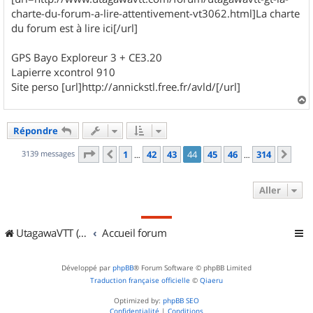
charte-du-forum-a-lire-attentivement-vt3062.html]La charte
du forum est à lire ici[/url]
GPS Bayo Exploreur 3 + CE3.20
Lapierre xcontrol 910
Site perso [url]http://annickstl.free.fr/avld/[/url]
a
u
Répondre
t
Page
44
sur
314
3139 messages
1
42
43
44
45
46
314
Précédent
Sui
…
…
Aller
UtagawaVTT (Randos VTT et VTTAE avec traces GPS)
Accueil forum
Développé par
phpBB
® Forum Software © phpBB Limited
Traduction française officielle
©
Qiaeru
Optimized by:
phpBB SEO
Confidentialité
|
Conditions