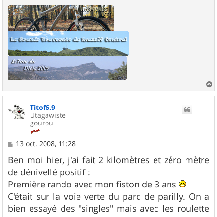
a
u
Titof6.9
t
Utagawiste
gourou
M
13 oct. 2008, 11:28
e
s
Ben moi hier, j'ai fait 2 kilomètres et zéro mètre
s
de dénivellé positif :
a
g
Première rando avec mon fiston de 3 ans
e
C'était sur la voie verte du parc de parilly. On a
bien essayé des "singles" mais avec les roulette