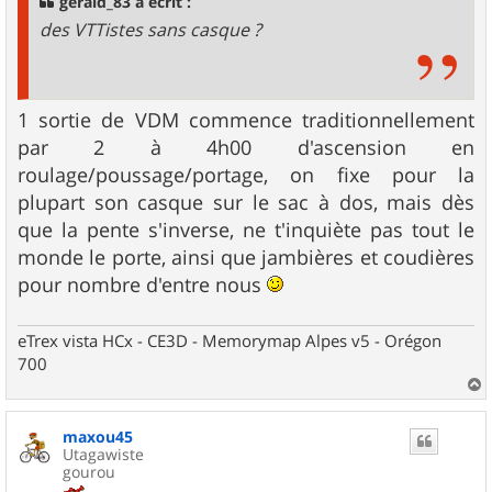
gerald_83 a écrit :
e
des VTTistes sans casque ?
1 sortie de VDM commence traditionnellement
par 2 à 4h00 d'ascension en
roulage/poussage/portage, on fixe pour la
plupart son casque sur le sac à dos, mais dès
que la pente s'inverse, ne t'inquiète pas tout le
monde le porte, ainsi que jambières et coudières
pour nombre d'entre nous
eTrex vista HCx - CE3D - Memorymap Alpes v5 - Orégon
700
a
u
maxou45
t
Utagawiste
gourou