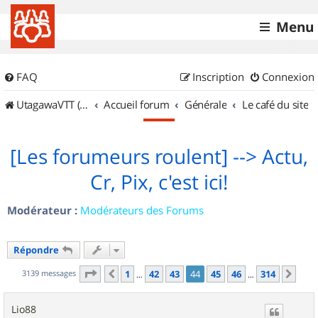
Menu
FAQ
Inscription
Connexion
UtagawaVTT (Randos VTT et VTTAE avec traces GPS)
Accueil forum
Générale
Le café du site
[Les forumeurs roulent] --> Actu,
Cr, Pix, c'est ici!
Modérateur :
Modérateurs des Forums
Répondre
Page
44
sur
314
3139 messages
1
42
43
44
45
46
314
Précédent
Sui
…
…
Lio88