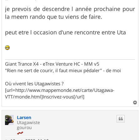
e
s
je prevois de descendre l année prochaine pour
s
la meem rando que tu viens de faire.
a
g
e
peut etre l occasion d'une rencontre entre Uta
Giant Trance X4 - eTrex Venture HC - MM v5
"Rien ne sert de courir, il faut mieux pédaler" - de moi
Où vivent les Utagawistes ?
[url=http://www.mappemonde.net/carte/Utagawa-
VTT/monde.html]Inscrivez-vous[/url]
a
u
Larsen
t
Utagawiste
gourou