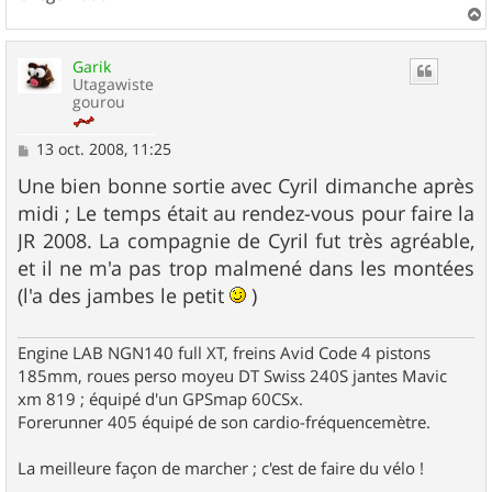
a
u
Garik
t
Utagawiste
gourou
M
13 oct. 2008, 11:25
e
s
Une bien bonne sortie avec Cyril dimanche après
s
midi ; Le temps était au rendez-vous pour faire la
a
g
JR 2008. La compagnie de Cyril fut très agréable,
e
et il ne m'a pas trop malmené dans les montées
(l'a des jambes le petit
)
Engine LAB NGN140 full XT, freins Avid Code 4 pistons
185mm, roues perso moyeu DT Swiss 240S jantes Mavic
xm 819 ; équipé d'un GPSmap 60CSx.
Forerunner 405 équipé de son cardio-fréquencemètre.
La meilleure façon de marcher ; c'est de faire du vélo !