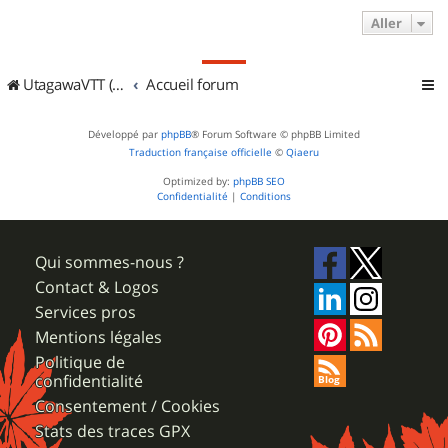
Aller
UtagawaVTT (Randos VTT et VTTAE avec traces GPS)
Accueil forum
Développé par
phpBB
® Forum Software © phpBB Limited
Traduction française officielle
©
Qiaeru
Optimized by:
phpBB SEO
Confidentialité
|
Conditions
Qui sommes-nous ?
Contact & Logos
Services pros
Mentions légales
Politique de
confidentialité
Consentement / Cookies
Stats des traces GPX