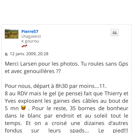
t
Pierre57
Utagawist
e gourou
M
12 janv. 2009, 20:28
e
s
Merci Larsen pour les photos. Tu roules sans Gps
s
et avec genouillères ??
a
g
e
Pour nous, départ à 8h30 par moins...11.
8 au RDV mais le gel (je pense) fait que Thierry et
Yves explosent les gaines des câbles au bout de
5 mn
. Pour le reste, 35 bornes de bonheur
dans le blanc par endroit et au soleil tout le
temps. Et on a croisé une dizaines d'autres
fondus sur leurs spads... Le pied!!!