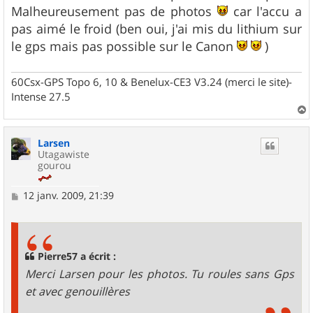
Malheureusement pas de photos
car l'accu a
pas aimé le froid (ben oui, j'ai mis du lithium sur
le gps mais pas possible sur le Canon
)
60Csx-GPS Topo 6, 10 & Benelux-CE3 V3.24 (merci le site)-
Intense 27.5
a
u
Larsen
t
Utagawiste
gourou
M
12 janv. 2009, 21:39
e
s
s
a
g
Pierre57 a écrit :
e
Merci Larsen pour les photos. Tu roules sans Gps
et avec genouillères