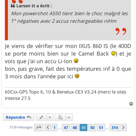
g
Larsen tt a écrit :
e
Mon powershot A550 tient bien le choc malgré les
T° négatives avec 2 accus rechargeables niHm
Je viens de vérifier sur mon IXUS 860 IS (le 400D
se porte moins bien sur le Camel Back
) et je
vois que j'ai un accu Li-Ion
bon, pas grave, fait des températures inf à 0 que
3 mois dans l'année par ici
60Csx-GPS Topo 6, 10 & Benelux-CE3 V3.24 (merci le site)-
Intense 27.5
a
u
Répondre
t
Page
49
sur
314
3139 messages
1
47
48
49
50
51
314
Précédent
Sui
…
…