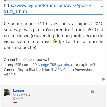
http://www.legrandforum.com/avis/Appare ...
5121_1.htm
Ce petit canon sx110 is est un vrai bijou à 204€
soldes, je vais p'tet m'en prendre 1, mon a550 est
en fin de vie (couvercle pile non jointif, écran de
visualisation tout rayé
(je l'ai tte la journée
dans ma poche)
Quand l'appétit va, tout va !
stump FSR comp 29 ",
edge
705
garmin
, cartoexplorer3,
Camèra Gopro Black edition 3, APN Canon Powershot
A590IS
a
u
Larsen
t
Utagawiste
gourou