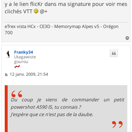
y a le lien flicKr dans ma signature pour voir mes
clichés VTT
@+
eTrex vista HCx - CE3D - Memorymap Alpes v5 - Orégon
700
a
u
Franky34
t
Utagawiste
gourou
M
12 janv. 2009, 21:54
e
s
s
a
g
Du coup je viens de commander un petit
e
powershot A590 IS, tu connais ?
J'espère que ce n'est pas de la daube.