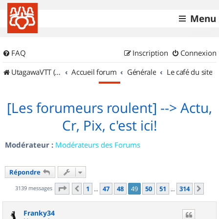
Menu
FAQ
Inscription
Connexion
UtagawaVTT (Randos VTT et VTTAE avec traces GPS)
Accueil forum
Générale
Le café du site
[Les forumeurs roulent] --> Actu,
Cr, Pix, c'est ici!
Modérateur :
Modérateurs des Forums
Répondre
Page
49
sur
314
3139 messages
1
47
48
49
50
51
314
Précédent
Sui
…
…
Franky34