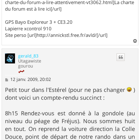
charte-du-forum-a-lire-attentivement-vt3062.html]La charte
du forum est à lire ici[/url]
GPS Bayo Exploreur 3 + CE3.20
Lapierre xcontrol 910
Site perso [url]http://annickstl.free.fr/avld/[/url]
a
u
gerald_83
t
Utagawiste
gourou
M
12 janv. 2009, 20:02
e
s
Petit tour dans l'Estérel (pour ne pas changer
)
s
dont voici un compte-rendu succinct :
a
g
e
8h15 Rendez-vous est donné à la gondole (au
niveau du péage de Fréjus). Nous sommes huit
en tout. On reprend la voiture direction la Colle
Douce, point de départ de notre rando dans un