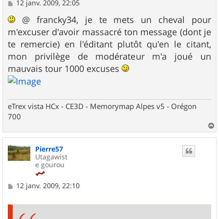
M
12 janv. 2009, 22:05
e
s
@ francky34, je te mets un cheval pour
s
m'excuser d'avoir massacré ton message (dont je
a
g
te remercie) en l'éditant plutôt qu'en le citant,
e
mon privilège de modérateur m'a joué un
mauvais tour 1000 excuses
eTrex vista HCx - CE3D - Memorymap Alpes v5 - Orégon
700
a
u
Pierre57
t
Utagawist
e gourou
M
12 janv. 2009, 22:10
e
s
s
a