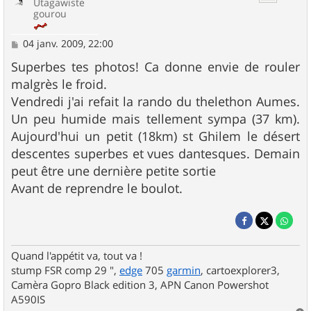
Utagawiste
gourou
M
04 janv. 2009, 22:00
e
s
Superbes tes photos! Ca donne envie de rouler
s
malgrès le froid.
a
g
Vendredi j'ai refait la rando du thelethon Aumes.
e
Un peu humide mais tellement sympa (37 km).
Aujourd'hui un petit (18km) st Ghilem le désert
descentes superbes et vues dantesques. Demain
peut être une dernière petite sortie
Avant de reprendre le boulot.
Quand l'appétit va, tout va !
stump FSR comp 29 ",
edge
705
garmin
, cartoexplorer3,
Camèra Gopro Black edition 3, APN Canon Powershot
A590IS