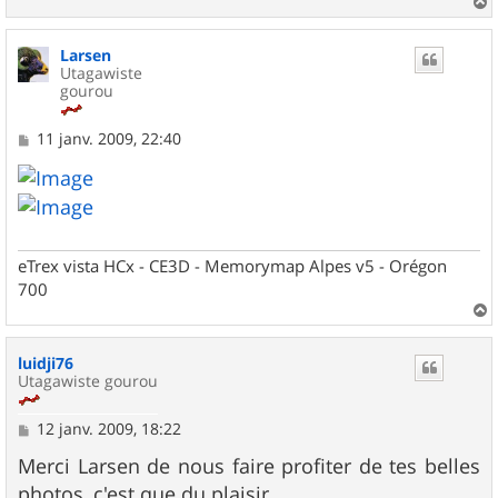
a
u
Larsen
t
Utagawiste
gourou
M
11 janv. 2009, 22:40
e
s
s
a
g
e
eTrex vista HCx - CE3D - Memorymap Alpes v5 - Orégon
700
a
u
luidji76
t
Utagawiste gourou
M
12 janv. 2009, 18:22
e
s
Merci Larsen de nous faire profiter de tes belles
s
photos, c'est que du plaisir...