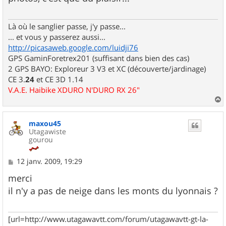
a
g
e
Là où le sanglier passe, j'y passe...
... et vous y passerez aussi...
http://picasaweb.google.com/luidji76
GPS GaminForetrex201 (suffisant dans bien des cas)
2 GPS BAYO: Exploreur 3 V3 et XC (découverte/jardinage)
CE 3.
24
et CE 3D 1.14
V.A.E. Haibike XDURO N'DURO RX 26"
a
u
maxou45
t
Utagawiste
gourou
M
12 janv. 2009, 19:29
e
s
merci
s
il n'y a pas de neige dans les monts du lyonnais ?
a
g
e
[url=http://www.utagawavtt.com/forum/utagawavtt-gt-la-