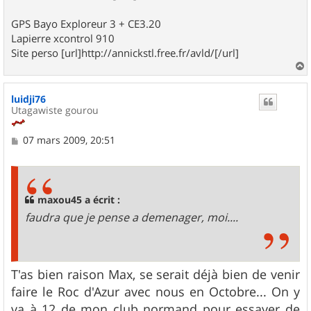
GPS Bayo Exploreur 3 + CE3.20
Lapierre xcontrol 910
Site perso [url]http://annickstl.free.fr/avld/[/url]
a
u
luidji76
t
Utagawiste gourou
M
07 mars 2009, 20:51
e
s
s
a
g
maxou45 a écrit :
e
faudra que je pense a demenager, moi....
T'as bien raison Max, se serait déjà bien de venir
faire le Roc d'Azur avec nous en Octobre... On y
va à 12 de mon club normand pour essayer de