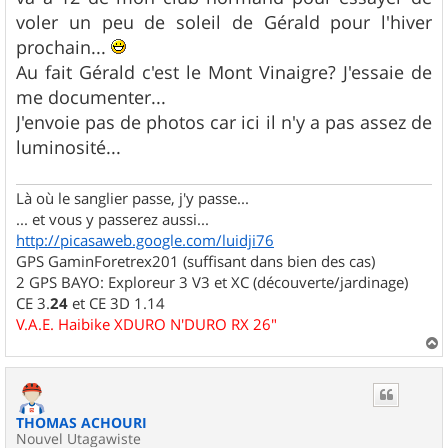
voler un peu de soleil de Gérald pour l'hiver
prochain...
Au fait Gérald c'est le Mont Vinaigre? J'essaie de
me documenter...
J'envoie pas de photos car ici il n'y a pas assez de
luminosité...
Là où le sanglier passe, j'y passe...
... et vous y passerez aussi...
http://picasaweb.google.com/luidji76
GPS GaminForetrex201 (suffisant dans bien des cas)
2 GPS BAYO: Exploreur 3 V3 et XC (découverte/jardinage)
CE 3.
24
et CE 3D 1.14
V.A.E. Haibike XDURO N'DURO RX 26"
a
u
t
THOMAS ACHOURI
Nouvel Utagawiste