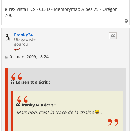
eTrex vista HCx - CE3D - Memorymap Alpes v5 - Orégon
700
a
u
Franky34
t
Utagawiste
gourou
M
01 mars 2009, 18:24
e
s
s
a
g
Larsen tt a écrit :
e
franky34 a écrit :
Mais non, c'est la trace de la chaîne
.