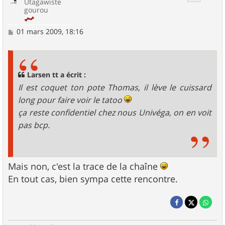
Utagawiste
gourou
M
01 mars 2009, 18:16
e
s
s
a
g
Larsen tt a écrit :
e
Il est coquet ton pote Thomas, il lève le cuissard
long pour faire voir le tatoo
ça reste confidentiel chez nous Univéga, on en voit
pas bcp.
Mais non, c'est la trace de la chaîne
En tout cas, bien sympa cette rencontre.