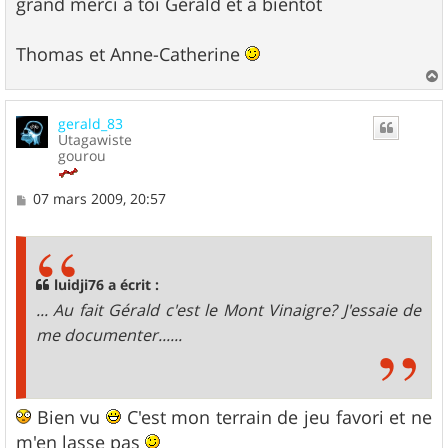
grand merci à toi Gérald et à bientôt
Thomas et Anne-Catherine
a
u
gerald_83
t
Utagawiste
gourou
M
07 mars 2009, 20:57
e
s
s
a
g
luidji76 a écrit :
e
... Au fait Gérald c'est le Mont Vinaigre? J'essaie de
me documenter......
Bien vu
C'est mon terrain de jeu favori et ne
m'en lasse pas