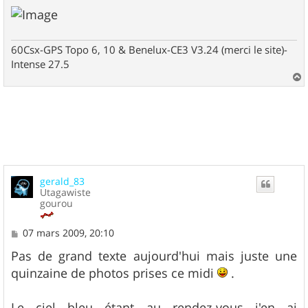
60Csx-GPS Topo 6, 10 & Benelux-CE3 V3.24 (merci le site)-
Intense 27.5
a
u
t
gerald_83
Utagawiste
gourou
M
07 mars 2009, 20:10
e
s
Pas de grand texte aujourd'hui mais juste une
s
quinzaine de photos prises ce midi
.
a
g
e
Le ciel bleu étant au rendez-vous j'en ai