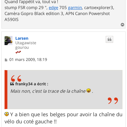
Quand l'appétit va, tout va !
stump FSR comp 29 ",
edge
705
garmin
, cartoexplorer3,
Camèra Gopro Black edition 3, APN Canon Powershot
A590IS
a
u
Larsen
t
Utagawiste
gourou
M
01 mars 2009, 18:19
e
s
s
a
g
franky34 a écrit :
e
Mais non, c'est la trace de la chaîne
.
Y a bien que les belges pour avoir la chaîne du
vélo du coté gauche !!