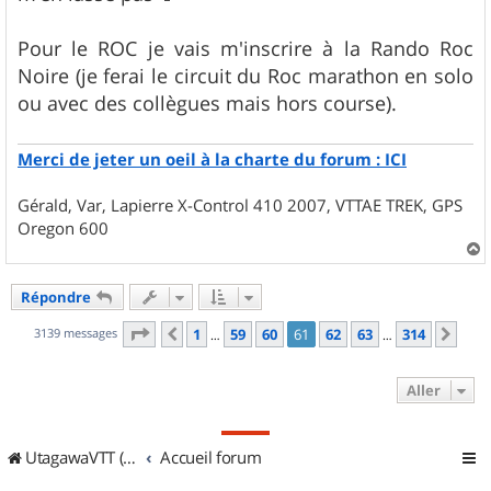
Pour le ROC je vais m'inscrire à la Rando Roc
Noire (je ferai le circuit du Roc marathon en solo
ou avec des collègues mais hors course).
Merci de jeter un oeil à la charte du forum : ICI
Gérald, Var, Lapierre X-Control 410 2007, VTTAE TREK, GPS
Oregon 600
a
u
Répondre
t
Page
61
sur
314
3139 messages
1
59
60
61
62
63
314
Précédent
Sui
…
…
Aller
UtagawaVTT (Randos VTT et VTTAE avec traces GPS)
Accueil forum