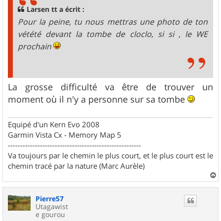
g
Larsen tt a écrit :
e
Pour la peine, tu nous mettras une photo de ton
vétété devant la tombe de cloclo, si si , le WE
prochain
La grosse difficulté va être de trouver un
moment où il n'y a personne sur sa tombe
Equipé d'un Kern Evo 2008
Garmin Vista Cx - Memory Map 5
------------------------------------------------------
Va toujours par le chemin le plus court, et le plus court est le
chemin tracé par la nature (Marc Aurèle)
a
u
Pierre57
t
Utagawist
e gourou