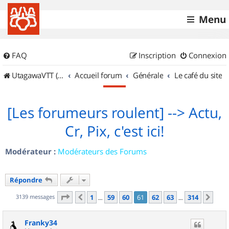
Menu
FAQ
Inscription
Connexion
UtagawaVTT (Randos VTT et VTTAE avec traces GPS)
Accueil forum
Générale
Le café du site
[Les forumeurs roulent] --> Actu,
Cr, Pix, c'est ici!
Modérateur :
Modérateurs des Forums
Répondre
Page
61
sur
314
3139 messages
1
59
60
61
62
63
314
Précédent
Sui
…
…
Franky34