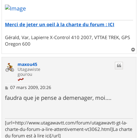
Merci de jeter un oeil à la charte du forum : ICI
Gérald, Var, Lapierre X-Control 410 2007, VTTAE TREK, GPS
Oregon 600
a
u
maxou45
t
Utagawiste
gourou
M
07 mars 2009, 20:26
e
s
faudra que je pense a demenager, moi....
s
a
g
e
[url=http://www.utagawavtt.com/forum/utagawavtt-gt-la-
charte-du-forum-a-lire-attentivement-vt3062.html]La charte
du forum est à lire ici[/url]