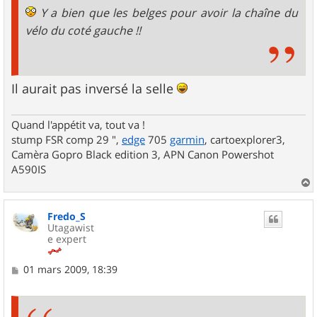
Y a bien que les belges pour avoir la chaîne du
vélo du coté gauche !!
Il aurait pas inversé la selle
Quand l'appétit va, tout va !
stump FSR comp 29 ",
edge
705
garmin
, cartoexplorer3,
Camèra Gopro Black edition 3, APN Canon Powershot
A590IS
a
u
Fredo_S
t
Utagawist
e expert
M
01 mars 2009, 18:39
e
s
s
a