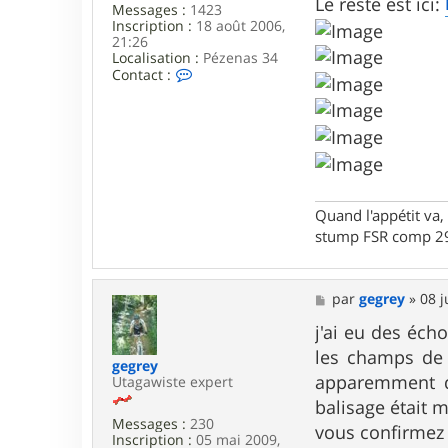
Le reste est ici:
Messages :
1423
Inscription :
18 août 2006,
21:26
Localisation :
Pézenas 34
C
Contact :
o
n
t
a
c
t
e
r
Quand l'appétit va, 
F
r
stump FSR comp 29
a
n
k
y
M
par
gegrey
»
08 j
3
e
4
s
j'ai eu des écho
s
les champs de v
a
gegrey
g
apparemment des
Utagawiste expert
e
balisage était 
Messages :
230
vous confirmez 
Inscription :
05 mai 2009,