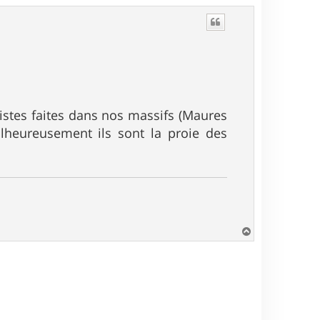
u
t
pistes faites dans nos massifs (Maures
lheureusement ils sont la proie des
H
a
u
t