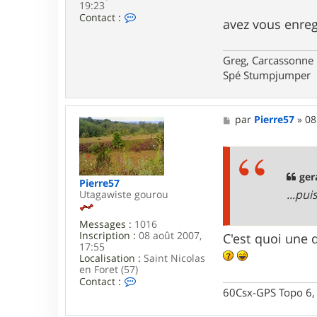
19:23
C
Contact :
avez vous enreg
o
n
t
Greg, Carcassonne
a
c
Spé Stumpjumper
t
e
r
g
M
par
Pierre57
»
08
e
e
g
s
r
s
e
a
y
g
ger
Pierre57
e
...pu
Utagawiste gourou
Messages :
1016
Inscription :
08 août 2007,
C'est quoi une d
17:55
Localisation :
Saint Nicolas
en Foret (57)
C
Contact :
o
60Csx-GPS Topo 6, 
n
t