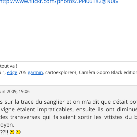
http://www.flickr.com/photos/34406182@N06/
tout va !
 ",
edge
705
garmin
, cartoexplorer3, Camèra Gopro Black editi
uin 2009, 19:06
s sur la trace du sanglier et on m'a dit que c'était bo
igne étaient impraticables, ensuite ils ont diminu
 transverses qui faisaient sortir les vttistes du 
moyen.
??!!