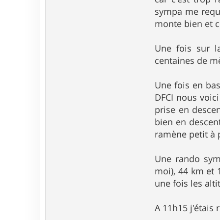
3
sympa me requin
monte bien et c
Une fois sur l
centaines de mè
Une fois en bas
DFCI nous voici 
prise en desce
bien en descent
ramène petit à pe
Une rando symp
moi), 44 km et
une fois les al
A 11h15 j'étais