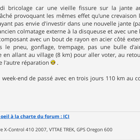
di bricolage car une vieille fissure sur la jante a
ché provoquant les mêmes effet qu'une crevaison len
ayant pas envie d'investir dans une nouvelle jante (
 l'ancien colmatage externe à la disqueuse et avec une 
i-composant avec un bout de rayon en acier côté extern
 le pneu, gonflage, trempage, pas une bulle d'air 
 en allant au village (8 km) pour aller voter, au reto
l'autre réparation
.
 week-end de passé avec en trois jours 110 km au c
oeil à la charte du forum : ICI
rre X-Control 410 2007, VTTAE TREK, GPS Oregon 600