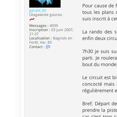
e
Pour cause de f
gerald_83
tous les plans 
Utagawiste gourou
suis inscrit à c
Messages :
4939
Inscription :
03 juin 2007,
La rando des s
21:37
enfin deux circu
Localisation :
Bagnols en
Forêt, Var, 83
C
Contact :
o
7h30 je suis s
n
parti. Je roule
t
a
bout du monde)
c
t
e
Le circuit est b
r
concocté mais a
g
e
régulièrement e
r
a
l
Bref; Départ d
d
_
prendre la pist
8
car c'est trop 