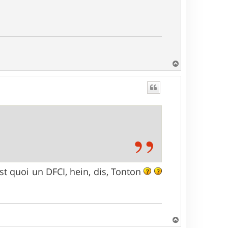
H
a
u
t
'est quoi un DFCI, hein, dis, Tonton
H
a