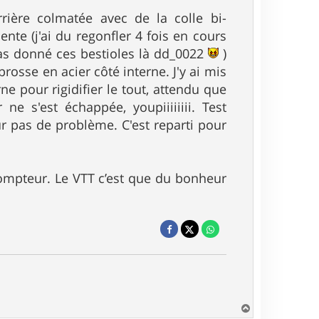
rrière colmatée avec de la colle bi-
te (j'ai du regonfler 4 fois en cours
pas donné ces bestioles là dd_0022
)
brosse en acier côté interne. J'y ai mis
e pour rigidifier le tout, attendu que
ne s'est échappée, youpiiiiiiii. Test
ur pas de problème. C'est reparti pour
ompteur. Le VTT c’est que du bonheur
H
a