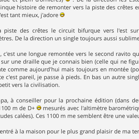
que histoire de remonter vers la piste des crêtes e
'est tant mieux, j'adore
a piste des crêtes le circuit bifurque vers l'est s
tres. De la direction un single toujours aussi sublim
, c'est une longue remontée vers le second ravito 
sur une draille que je connais bien (celle qui ne figur
nte comme aujourd'hui mais toujours en montée (por
e c'est pareil, je passe à pieds. En bas un autre si
tit vers la civilisation.
a, à conseiller pour la prochaine édition (dans deu
 1100 m de D+
mesurés avec l'altimètre barométri
titudes calées). Ces 1100 m me semblent être une vale
 rentré à la maison pour le plus grand plaisir de ma t