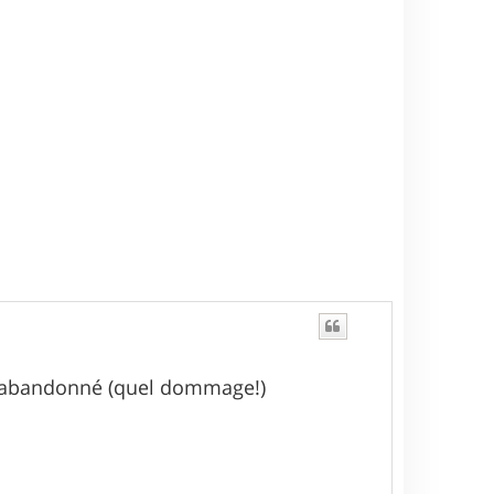
u
t
ont abandonné (quel dommage!)