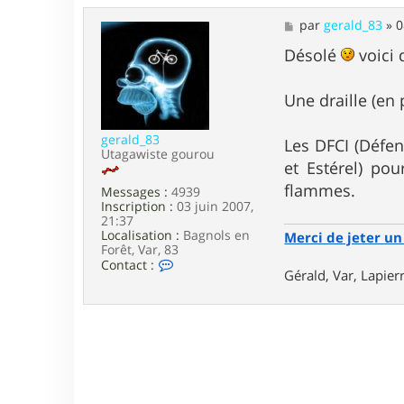
a
M
par
gerald_83
»
0
c
e
t
s
Désolé
voici 
e
s
r
a
P
g
i
Une draille (en 
e
e
r
gerald_83
r
Les DFCI (Défen
Utagawiste gourou
e
et Estérel) po
5
7
flammes.
Messages :
4939
Inscription :
03 juin 2007,
21:37
Localisation :
Bagnols en
Merci de jeter un 
Forêt, Var, 83
C
Contact :
Gérald, Var, Lapie
o
n
t
a
c
t
e
r
g