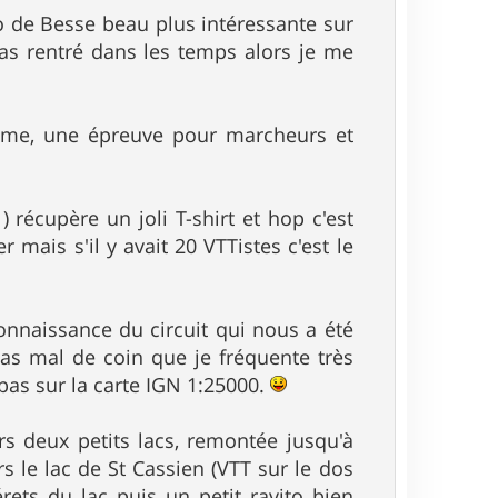
o de Besse beau plus intéressante sur
pas rentré dans les temps alors je me
sme, une épreuve pour marcheurs et
) récupère un joli T-shirt et hop c'est
 mais s'il y avait 20 VTTistes c'est le
 connaissance du circuit qui nous a été
pas mal de coin que je fréquente très
as sur la carte IGN 1:25000.
s deux petits lacs, remontée jusqu'à
s le lac de St Cassien (VTT sur le dos
érets du lac puis un petit ravito bien