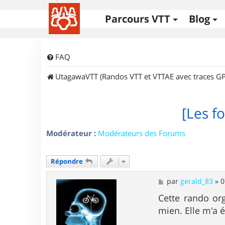
Parcours VTT
Blog
FAQ
UtagawaVTT (Randos VTT et VTTAE avec traces GP
[Les fo
Modérateur :
Modérateurs des Forums
Répondre
M
par
gerald_83
»
0
e
s
Cette rando org
s
mien. Elle m'a é
a
g