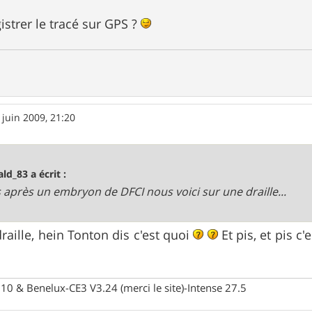
istrer le tracé sur GPS ?
 juin 2009, 21:20
ald_83 a écrit :
is après un embryon de DFCI nous voici sur une draille...
raille, hein Tonton dis c'est quoi
Et pis, et pis c
10 & Benelux-CE3 V3.24 (merci le site)-Intense 27.5