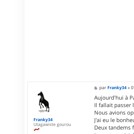
M
par
Franky34
»
0
e
s
Aujourd'hui à P
s
Il fallait pass
a
g
Nous avions op
e
J'ai eu le bonhe
Franky34
Utagawiste gourou
Deux tandems f