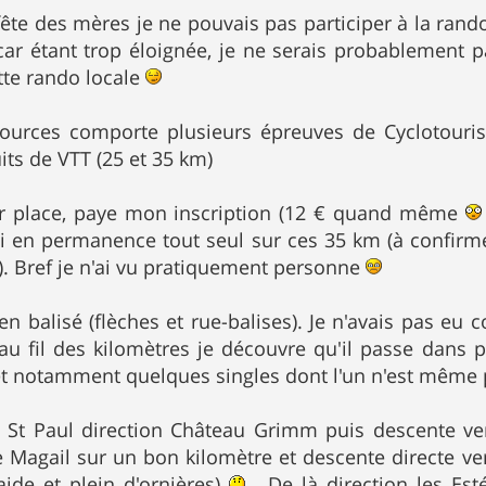
ête des mères je ne pouvais pas participer à la rand
car étant trop éloignée, je ne serais probablement 
ette rando locale
ources comporte plusieurs épreuves de Cyclotouri
its de VTT (25 et 35 km)
ur place, paye mon inscription (12 € quand même
rai en permanence tout seul sur ces 35 km (à confirmer
. Bref je n'ai vu pratiquement personne
ien balisé (flèches et rue-balises). Je n'avais pas eu
u fil des kilomètres je découvre qu'il passe dans 
t notamment quelques singles dont l'un n'est même p
e St Paul direction Château Grimm puis descente ver
e Magail sur un bon kilomètre et descente directe ver
raide et plein d'ornières)
. De là direction les Est