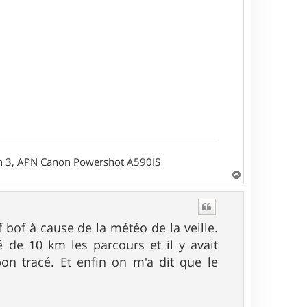
on 3, APN Canon Powershot A590IS
H
a
u
t
f bof à cause de la météo de la veille.
é de 10 km les parcours et il y avait
bon tracé. Et enfin on m'a dit que le