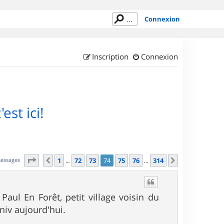
Connexion
Inscription
Connexion
est ici!
Page
74
sur
314
messages
1
72
73
74
75
76
314
Précédent
Suivant
…
…
aul En Forêt, petit village voisin du
niv aujourd'hui.