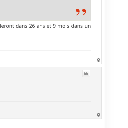
arleront dans 26 ans et 9 mois dans un
H
a
u
t
H
a
u