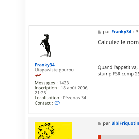
o
c
t
t
i
e
n
r
p
a
M
par
Franky34
»
3
t
e
s
s
Calculez le nom
s
a
g
e
Franky34
Quand l'appétit va, 
Utagawiste gourou
stump FSR comp 29
Messages :
1423
Inscription :
18 août 2006,
21:26
Localisation :
Pézenas 34
C
Contact :
o
n
t
a
M
par
BibiFriquoti
c
e
t
s
e
s