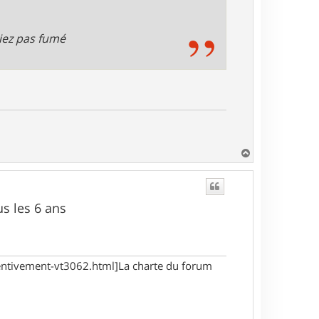
viez pas fumé
H
a
u
t
s les 6 ans
tentivement-vt3062.html]La charte du forum