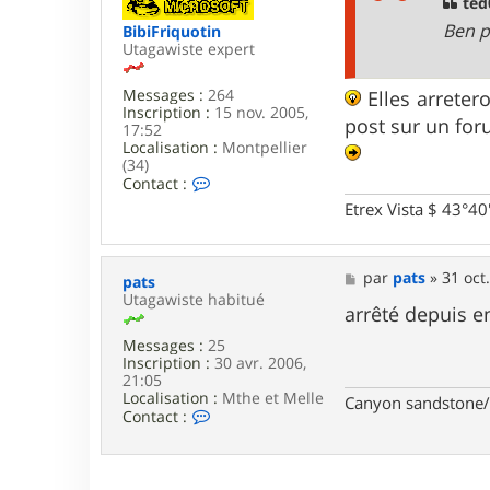
g
ted
e
e
d
Ben p
BibiFriquotin
0
Utagawiste expert
2
Messages :
264
Elles arreter
Inscription :
15 nov. 2005,
post sur un foru
17:52
Localisation :
Montpellier
(34)
C
Contact :
o
Etrex Vista $ 43°4
n
t
a
c
M
par
pats
»
31 oct
pats
t
e
Utagawiste habitué
e
s
arrêté depuis e
r
s
B
Messages :
25
a
i
Inscription :
30 avr. 2006,
g
b
21:05
e
i
Localisation :
Mthe et Melle
Canyon sandstone/
F
C
Contact :
r
o
i
n
q
t
u
a