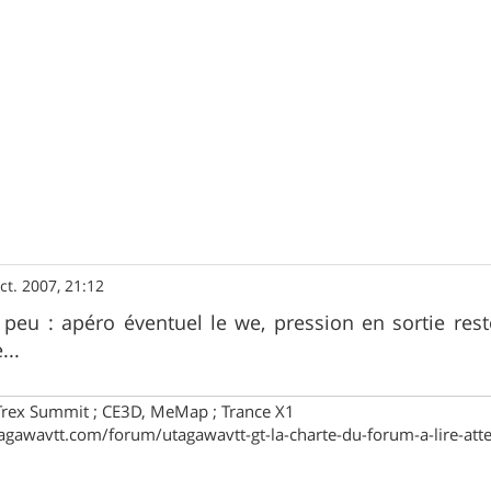
ct. 2007, 21:12
 peu : apéro éventuel le we, pression en sortie rest
...
Trex Summit ; CE3D, MeMap ; Trance X1
agawavtt.com/forum/utagawavtt-gt-la-charte-du-forum-a-lire-att