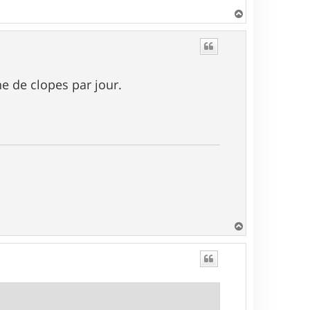
H
a
u
t
ne de clopes par jour.
H
a
u
t