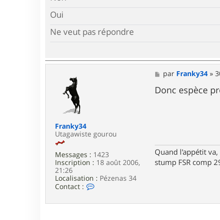
Oui
Ne veut pas répondre
M
par
Franky34
»
3
e
s
Donc espèce p
s
a
g
e
Franky34
Utagawiste gourou
Quand l'appétit va, 
Messages :
1423
stump FSR comp 29
Inscription :
18 août 2006,
21:26
Localisation :
Pézenas 34
C
Contact :
o
n
t
a