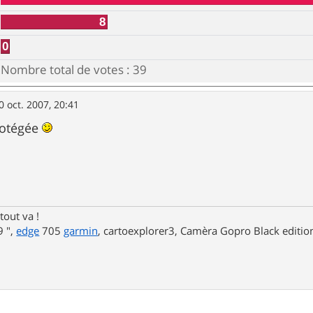
8
0
Nombre total de votes :
39
0 oct. 2007, 20:41
rotégée
tout va !
 ",
edge
705
garmin
, cartoexplorer3, Camèra Gopro Black editi