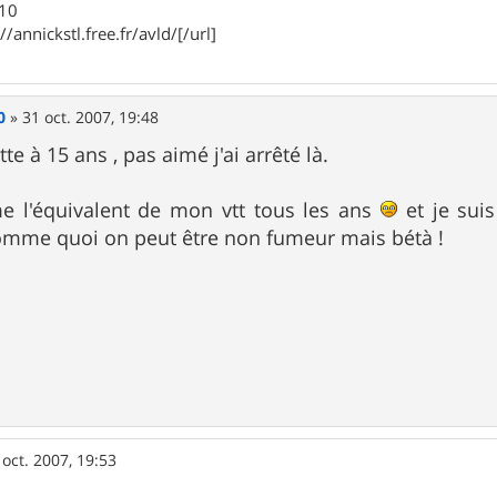
910
//annickstl.free.fr/avld/[/url]
0
»
31 oct. 2007, 19:48
te à 15 ans , pas aimé j'ai arrêté là.
 l'équivalent de mon vtt tous les ans
et je suis
mme quoi on peut être non fumeur mais bétà !
 oct. 2007, 19:53