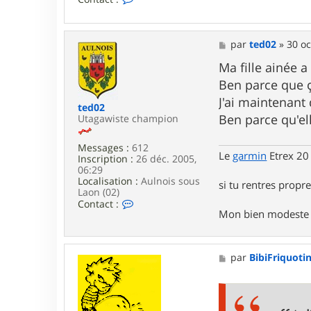
o
n
t
a
M
par
ted02
»
30 oc
c
e
t
s
Ma fille ainée a
e
s
Ben parce que ça
r
a
c
g
J'ai maintenant 
ted02
h
e
Ben parce qu'el
Utagawiste champion
a
r
l
Messages :
612
i
Le
garmin
Etrex 20
Inscription :
26 déc. 2005,
e
06:29
Localisation :
Aulnois sous
si tu rentres propre,
Laon (02)
C
Contact :
Mon bien modeste si
o
n
t
a
M
par
BibiFriquoti
c
e
t
s
e
s
r
a
t