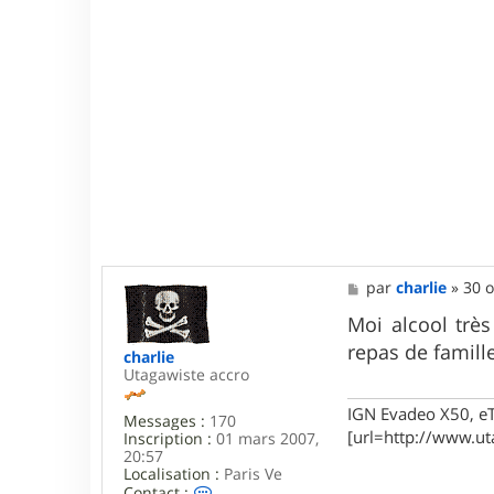
c
t
e
r
F
r
a
n
k
y
3
4
M
par
charlie
»
30 o
e
s
Moi alcool très
s
repas de famille
charlie
a
Utagawiste accro
g
e
IGN Evadeo X50, e
Messages :
170
[url=http://www.ut
Inscription :
01 mars 2007,
20:57
Localisation :
Paris Ve
C
Contact :