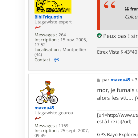
r
a
F
g
fra
r
e
Calcu
BibiFriquotin
a
Utagawiste expert
n
k
y
Messages :
264
Peux pas ! sin
3
Inscription :
15 nov. 2005,
4
17:52
Localisation :
Montpellier
Etrex Vista $ 43°4
(34)
C
Contact :
o
n
t
a
M
par
maxou45
»
3
c
e
t
s
mdr, je fumais 
e
s
alors les vtt....
r
a
B
g
maxou45
i
e
Utagawiste gourou
b
[url=http://www.ut
i
est à lire ici[/url]
F
Messages :
1169
r
Inscription :
25 sept. 2007,
i
GPS Bayo Exploreu
09:49
q