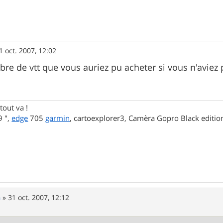
1 oct. 2007, 12:02
bre de vtt que vous auriez pu acheter si vous n'aviez
tout va !
 ",
edge
705
garmin
, cartoexplorer3, Camèra Gopro Black editi
n
»
31 oct. 2007, 12:12