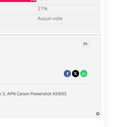
21%
Aucun vote
on 3, APN Canon Powershot A590IS
H
a
u
t