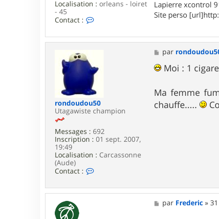
Localisation :
orleans - loiret
Lapierre xcontrol 
u
- 45
Site perso [url]http:
o
C
Contact :
t
o
i
n
n
t
a
M
par
rondoudou5
c
e
t
s
Moi : 1 cigaret
e
s
r
a
m
g
Ma femme fume
a
e
rondoudou50
chauffe.....
Co
x
Utagawiste champion
o
u
4
Messages :
692
5
Inscription :
01 sept. 2007,
19:49
Localisation :
Carcassonne
(Aude)
C
Contact :
o
n
t
a
M
par
Frederic
»
31
c
e
t
s