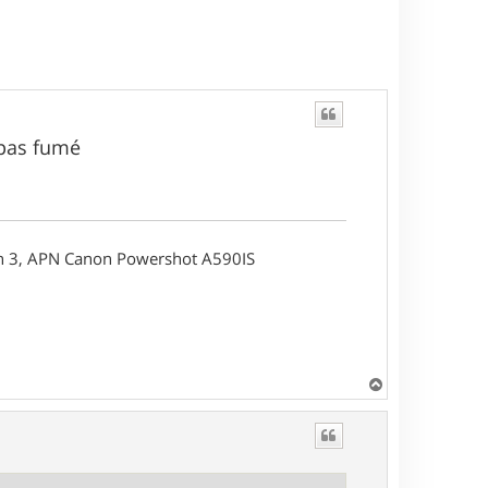
t
 pas fumé
on 3, APN Canon Powershot A590IS
H
a
u
t