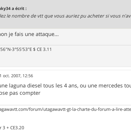
nky34 a écrit :
lez le nombre de vtt que vous auriez pu acheter si vous n'a
on je fais une attaque...
0'56"N-3°55'53"E $ CE 3.11
1 oct. 2007, 12:56
une laguna diesel tous les 4 ans, ou une mercedes tou
 j'ose pas compter
agawavtt.com/forum/utagawavtt-gt-la-charte-du-forum-a-lire-at
r 3 + CE3.20