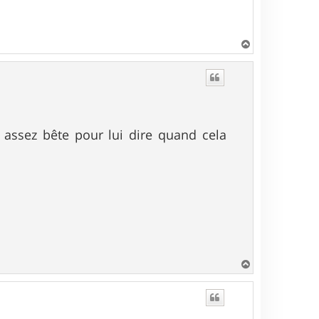
H
a
u
t
 assez bête pour lui dire quand cela
H
a
u
t