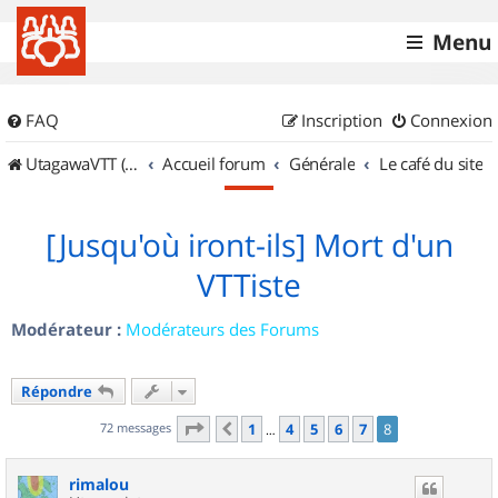
Menu
FAQ
Inscription
Connexion
UtagawaVTT (Randos VTT et VTTAE avec traces GPS)
Accueil forum
Générale
Le café du site
[Jusqu'où iront-ils] Mort d'un
VTTiste
Modérateur :
Modérateurs des Forums
Répondre
Page
8
sur
8
72 messages
1
4
5
6
7
8
Précédent
…
rimalou