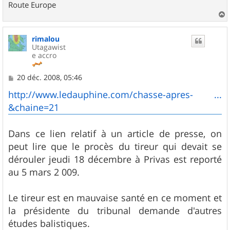
Route Europe
a
u
rimalou
t
Utagawist
e accro
M
20 déc. 2008, 05:46
e
s
http://www.ledauphine.com/chasse-apres- ...
s
&chaine=21
a
g
e
Dans ce lien relatif à un article de presse, on
peut lire que le procès du tireur qui devait se
dérouler jeudi 18 décembre à Privas est reporté
au 5 mars 2 009.
Le tireur est en mauvaise santé en ce moment et
la présidente du tribunal demande d'autres
études balistiques.