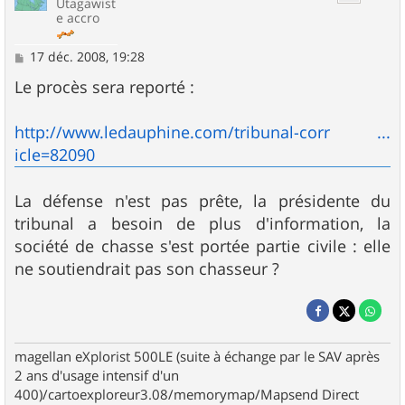
Utagawist
e accro
M
17 déc. 2008, 19:28
e
s
Le procès sera reporté :
s
a
g
http://www.ledauphine.com/tribunal-corr ...
e
icle=82090
La défense n'est pas prête, la présidente du
tribunal a besoin de plus d'information, la
société de chasse s'est portée partie civile : elle
ne soutiendrait pas son chasseur ?
magellan eXplorist 500LE (suite à échange par le SAV après
2 ans d'usage intensif d'un
400)/cartoexploreur3.08/memorymap/Mapsend Direct