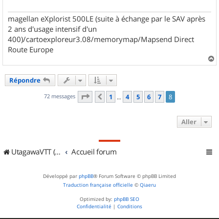
magellan eXplorist 500LE (suite à échange par le SAV après
2 ans d'usage intensif d'un
400)/cartoexploreur3.08/memorymap/Mapsend Direct
Route Europe
a
u
Répondre
t
Page
8
sur
8
72 messages
1
4
5
6
7
8
Précédent
…
Aller
UtagawaVTT (Randos VTT et VTTAE avec traces GPS)
Accueil forum
Développé par
phpBB
® Forum Software © phpBB Limited
Traduction française officielle
©
Qiaeru
Optimized by:
phpBB SEO
Confidentialité
|
Conditions