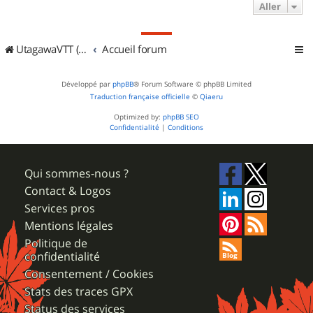
Aller
UtagawaVTT (Randos VTT et VTTAE avec traces GPS)
Accueil forum
Développé par
phpBB
® Forum Software © phpBB Limited
Traduction française officielle
©
Qiaeru
Optimized by:
phpBB SEO
Confidentialité
|
Conditions
Qui sommes-nous ?
Contact & Logos
Services pros
Mentions légales
Politique de
confidentialité
Consentement / Cookies
Stats des traces GPX
Status des services