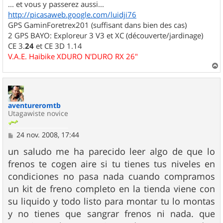
... et vous y passerez aussi...
http://picasaweb.google.com/luidji76
GPS GaminForetrex201 (suffisant dans bien des cas)
2 GPS BAYO: Exploreur 3 V3 et XC (découverte/jardinage)
CE 3.
24
et CE 3D 1.14
V.A.E. Haibike XDURO N'DURO RX 26"
a
u
t
aventureromtb
Utagawiste novice
M
24 nov. 2008, 17:44
e
s
un saludo me ha parecido leer algo de que lo
s
frenos te cogen aire si tu tienes tus niveles en
a
g
condiciones no pasa nada cuando compramos
e
un kit de freno completo en la tienda viene con
su liquido y todo listo para montar tu lo montas
y no tienes que sangrar frenos ni nada. que