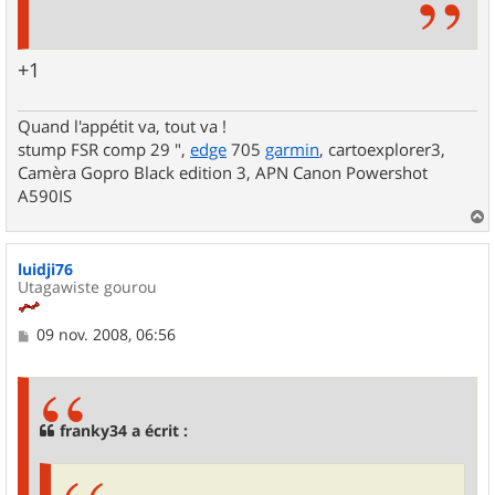
+1
Quand l'appétit va, tout va !
stump FSR comp 29 ",
edge
705
garmin
, cartoexplorer3,
Camèra Gopro Black edition 3, APN Canon Powershot
A590IS
a
u
luidji76
t
Utagawiste gourou
M
09 nov. 2008, 06:56
e
s
s
a
g
franky34 a écrit :
e