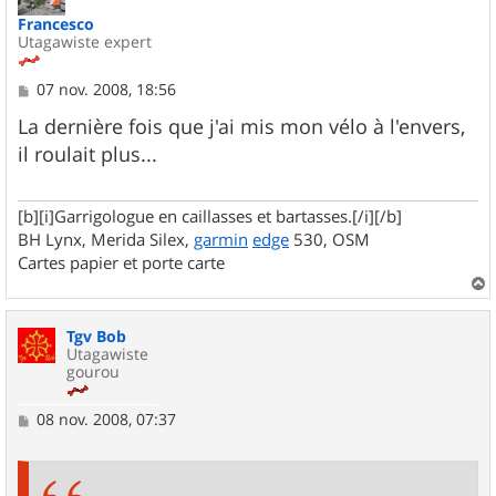
Francesco
Utagawiste expert
M
07 nov. 2008, 18:56
e
s
La dernière fois que j'ai mis mon vélo à l'envers,
s
il roulait plus...
a
g
e
[b][i]Garrigologue en caillasses et bartasses.[/i][/b]
BH Lynx, Merida Silex,
garmin
edge
530, OSM
Cartes papier et porte carte
a
u
Tgv Bob
t
Utagawiste
gourou
M
08 nov. 2008, 07:37
e
s
s
a