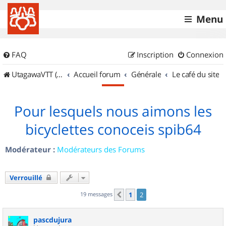
Menu
FAQ
Inscription
Connexion
UtagawaVTT (Randos VTT et VTTAE avec traces GPS)
Accueil forum
Générale
Le café du site
Pour lesquels nous aimons les
bicyclettes conoceis spib64
Modérateur :
Modérateurs des Forums
Verrouillé
19 messages
1
2
Précédent
pascdujura