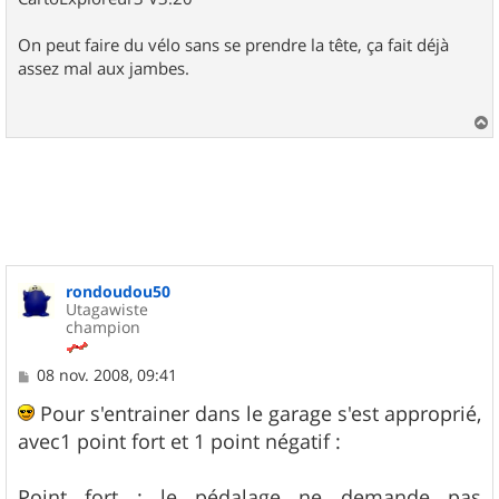
On peut faire du vélo sans se prendre la tête, ça fait déjà
assez mal aux jambes.
a
u
t
rondoudou50
Utagawiste
champion
M
08 nov. 2008, 09:41
e
s
Pour s'entrainer dans le garage s'est approprié,
s
avec1 point fort et 1 point négatif :
a
g
e
Point fort : le pédalage ne demande pas