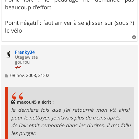
beaucoup d'effort
Point négatif : faut arriver à se glisser sur (sous ?)
le vélo
a
u
Franky34
t
Utagawiste
gourou
M
08 nov. 2008, 21:02
e
s
s
a
g
maxou45 a écrit :
e
le derniere fois que j'ai retourné mon vtt ainsi,
pour le nettoyer, je n'avais plus de freins après.
de l'air etait remontée dans les durites, il m'a fallu
les purger.