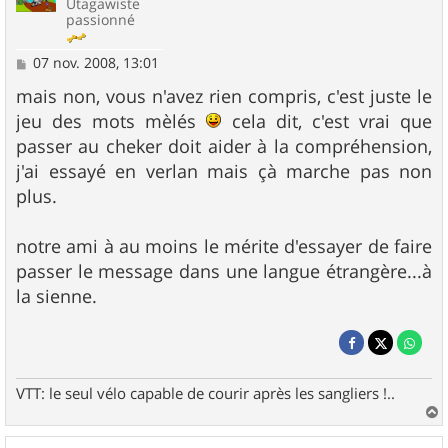
Utagawiste
passionné
M
07 nov. 2008, 13:01
e
s
mais non, vous n'avez rien compris, c'est juste le
s
jeu des mots mèlés
cela dit, c'est vrai que
a
g
passer au cheker doit aider à la compréhension,
e
j'ai essayé en verlan mais çà marche pas non
plus.
notre ami à au moins le mérite d'essayer de faire
passer le message dans une langue étrangère...à
la sienne.
VTT: le seul vélo capable de courir après les sangliers !..
a
u