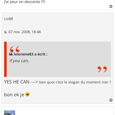
J'ai peur en descente !!!!
a
u
Lio88
t
M
07 nov. 2008, 18:48
e
s
s
a
g
lolonene83 a écrit :
e
if you can,
YES HE CAN --->
ben quoi c'est le slogan du moment non ?
bon ok je
a
u
t