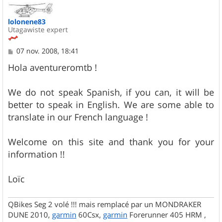
t
lolonene83
Utagawiste expert
M
07 nov. 2008, 18:41
e
s
Hola aventureromtb !
s
a
g
We do not speak Spanish, if you can, it will be
e
better to speak in English. We are some able to
translate in our French language !
Welcome on this site and thank you for your
information !!
Loïc
QBikes Seg 2 volé !!! mais remplacé par un MONDRAKER
DUNE 2010,
garmin
60Csx,
garmin
Forerunner 405 HRM ,