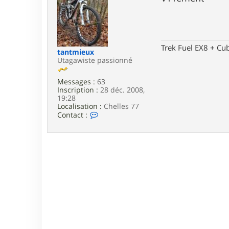
e
Trek Fuel EX8 + Cu
tantmieux
Utagawiste passionné
Messages :
63
Inscription :
28 déc. 2008,
19:28
Localisation :
Chelles 77
C
Contact :
o
n
t
a
c
t
e
r
t
a
n
t
m
i