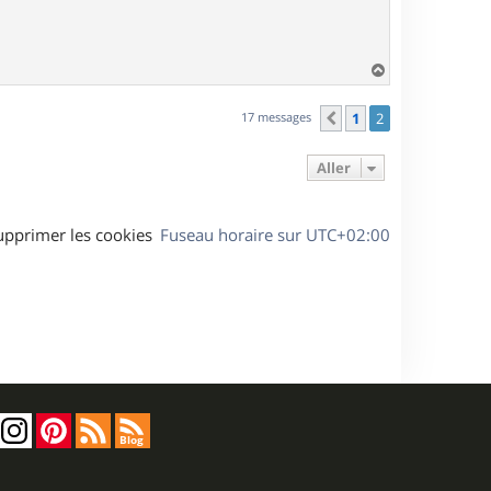
H
a
u
17 messages
1
2
Précédent
t
Aller
upprimer les cookies
Fuseau horaire sur
UTC+02:00