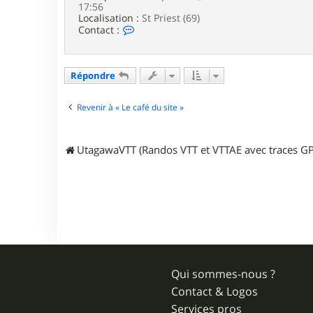
17:56
Localisation :
St Priest (69)
C
Contact :
o
n
t
a
Répondre
c
t
e
Revenir à « Le café du site »
r
T
i
UtagawaVTT (Randos VTT et VTTAE avec traces GP
t
o
f
6
.
9
Qui sommes-nous ?
Contact & Logos
Services pros