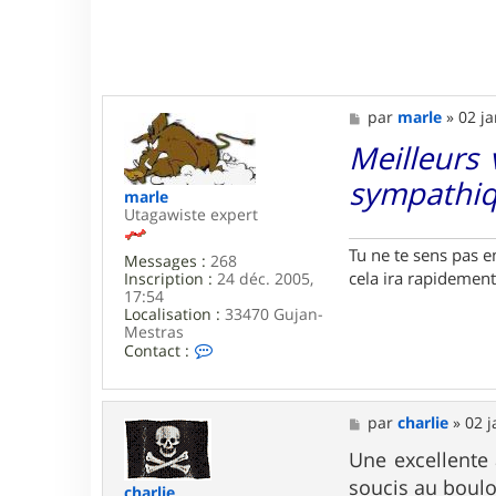
e
u
x
M
par
marle
»
02 ja
e
Meilleurs 
s
s
sympathiq
a
marle
g
Utagawiste expert
e
Tu ne te sens pas e
Messages :
268
cela ira rapidement
Inscription :
24 déc. 2005,
17:54
Localisation :
33470 Gujan-
Mestras
C
Contact :
o
n
t
a
M
par
charlie
»
02 j
c
e
t
s
Une excellente
e
s
soucis au boulot
r
charlie
a