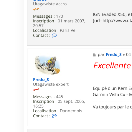
m
Utagawiste accro
g
a
e
r
IGN Evadeo X50, e
Messages :
170
l
[url=http://www.ut
Inscription :
01 mars 2007,
e
20:57
Localisation :
Paris Ve
C
Contact :
o
n
t
a
M
par
Fredo_S
»
04 
c
e
Excellente
t
s
e
s
r
a
c
g
Fredo_S
h
e
Utagawiste expert
a
Equipé d'un Kern 
r
Garmin Vista Cx -
l
Messages :
445
--------------------------
i
Inscription :
05 sept. 2005,
e
16:25
Va toujours par le 
Localisation :
Dannemois
C
Contact :
o
n
t