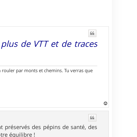
 plus de VTT et de traces
'en rouler par monts et chemins. Tu verras que
H
a
u
t
t préservés des pépins de santé, des
re équilibre !