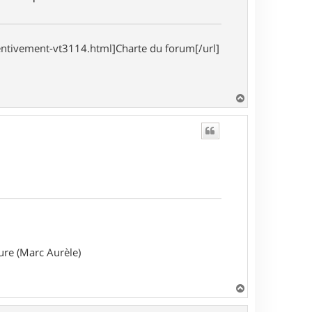
entivement-vt3114.html]Charte du forum[/url]
H
a
u
t
ture (Marc Aurèle)
H
a
u