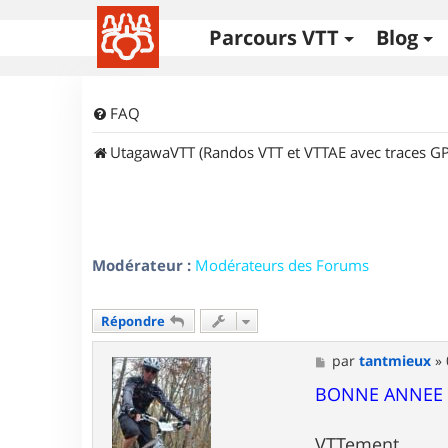
Parcours VTT
Blog
FAQ
UtagawaVTT (Randos VTT et VTTAE avec traces GP
Modérateur :
Modérateurs des Forums
Répondre
M
par
tantmieux
»
e
s
BONNE ANNEE A
s
a
g
VTTement