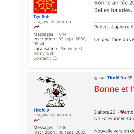
s
Bonne année 200
o
s
u
Belles balades, 
a
d
g
Tgv Bob
o
e
Utagawiste gourou
u
Robert --Lapierre 
5
0
Messages :
1644
Inscription :
02 sept. 2006,
On peut faire du vé
09:44
Localisation :
Neuville St
Rémy (59)
C
Contact :
o
n
t
a
M
par
Titof6.9
»
05 
c
e
Bonne et 
t
s
e
s
r
a
T
g
g
e
Titof6.9
v
Dakota 20
emba
Utagawiste gourou
B
Un Forerunner 405 
o
b
Messages :
1836
Nouvelle version 
Inscription :
30 sept. 2005,