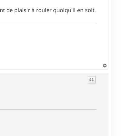
t de plaisir à rouler quoiqu'il en soit.
H
a
u
t