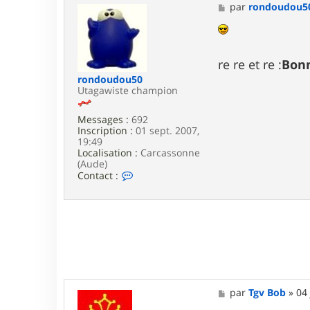
a
M
par
rondoudou5
c
e
t
s
e
s
r
a
F
g
re re et re :
Bonn
r
e
rondoudou50
e
Utagawiste champion
d
o
_
Messages :
692
S
Inscription :
01 sept. 2007,
19:49
Localisation :
Carcassonne
(Aude)
C
Contact :
o
n
t
a
c
t
e
r
r
o
M
par
Tgv Bob
»
04 
n
e
d