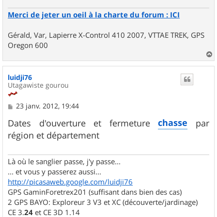
Merci de jeter un oeil à la charte du forum : ICI
Gérald, Var, Lapierre X-Control 410 2007, VTTAE TREK, GPS
Oregon 600
a
u
luidji76
t
Utagawiste gourou
M
23 janv. 2012, 19:44
e
s
chasse
Dates d'ouverture et fermeture
par
s
région et département
a
g
e
Là où le sanglier passe, j'y passe...
... et vous y passerez aussi...
http://picasaweb.google.com/luidji76
GPS GaminForetrex201 (suffisant dans bien des cas)
2 GPS BAYO: Exploreur 3 V3 et XC (découverte/jardinage)
CE 3.
24
et CE 3D 1.14