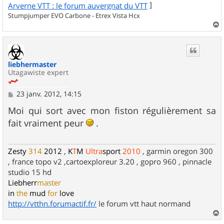
]
Arverne VTT : le forum auvergnat du VTT
Stumpjumper EVO Carbone - Etrex Vista Hcx
a
u
t
liebhermaster
Utagawiste expert
M
23 janv. 2012, 14:15
e
s
Moi qui sort avec mon fiston régulièrement sa
s
fait vraiment peur
.
a
g
e
Zesty
314
2012
,
K
T
M
Ultra
sport
2010
, garmin oregon 300
, france topo v2 ,cartoexploreur 3.20 , gopro 960 , pinnacle
studio 15 hd
Liebherr
master
in
the
mud
for
love
http://vtthn.forumactif.fr/
le forum vtt haut normand
a