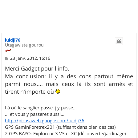
u
t
luidji76
Utagawiste gourou
M
23 janv. 2012, 16:16
e
s
Merci Gadget pour l'info.
s
Ma conclusion: il y a des cons partout même
a
g
parmi nous.... mais ceux là ils sont armés et
e
tirent n'importe où
Là où le sanglier passe, j'y passe...
... et vous y passerez aussi...
http://picasaweb.google.com/luidji76
GPS GaminForetrex201 (suffisant dans bien des cas)
2 GPS BAYO: Exploreur 3 V3 et XC (découverte/jardinage)