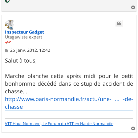
a
u
t
Inspecteur Gadget
Utagawiste expert
M
25 janv. 2012, 12:42
e
s
Salut à tous,
s
a
g
Marche blanche cette après midi pour le petit
e
bonhomme décédé dans ce stupide accident de
chasse...
http://www.paris-normandie.fr/actu/une- ... -de-
chasse
VTT Haut Normand, Le Forum du VTT en Haute Normandie
a