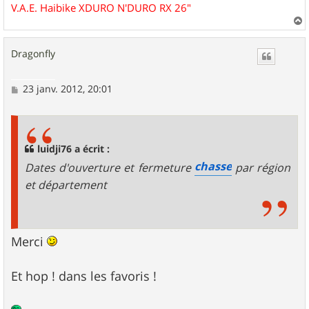
V.A.E. Haibike XDURO N'DURO RX 26"
a
u
Dragonfly
t
M
23 janv. 2012, 20:01
e
s
s
a
g
luidji76 a écrit :
e
chasse
Dates d'ouverture et fermeture
par région
et département
Merci
Et hop ! dans les favoris !