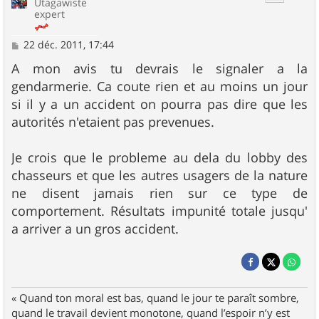
Utagawiste
expert
M
22 déc. 2011, 17:44
e
s
A mon avis tu devrais le signaler a la
s
gendarmerie. Ca coute rien et au moins un jour
a
g
si il y a un accident on pourra pas dire que les
e
autorités n'etaient pas prevenues.
Je crois que le probleme au dela du lobby des
chasseurs et que les autres usagers de la nature
ne disent jamais rien sur ce type de
comportement. Résultats impunité totale jusqu'
a arriver a un gros accident.
« Quand ton moral est bas, quand le jour te paraît sombre,
quand le travail devient monotone, quand l’espoir n’y est