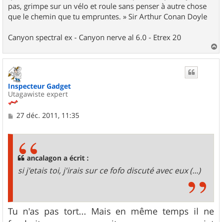
pas, grimpe sur un vélo et roule sans penser à autre chose
que le chemin que tu empruntes. » Sir Arthur Conan Doyle
Canyon spectral ex - Canyon nerve al 6.0 - Etrex 20
a
u
t
Inspecteur Gadget
Utagawiste expert
M
27 déc. 2011, 11:35
e
s
s
a
g
ancalagon a écrit :
e
si j'etais toi, j'irais sur ce fofo discuté avec eux (...)
Tu n'as pas tort... Mais en même temps il ne