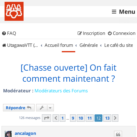
Menu
FAQ
Inscription
Connexion
UtagawaVTT (Randos VTT et VTTAE avec traces GPS)
Accueil forum
Générale
Le café du site
[Chasse ouverte] On fait
comment maintenant ?
Modérateur :
Modérateurs des Forums
Répondre
Page
12
sur
13
126 messages
1
9
10
11
12
13
Précédent
Suivant
…
ancalagon