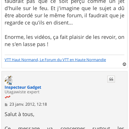
faudrait pas que ce soit perçu comme un jet
d'huile sur le feu. Et j'imagine que le sujet a dû
être abordé sur le même forum, il faudrait que je
regarde ce qu'ils en disent...
Enorme, les vidéos, ça fait plaisir de les revoir, on
ne s'en lasse pas !
VTT Haut Normand, Le Forum du VTT en Haute Normandie
a
u
t
Inspecteur Gadget
Utagawiste expert
M
23 janv. 2012, 12:18
e
s
Salut à tous,
s
a
g
Ce message va concerner surtout les