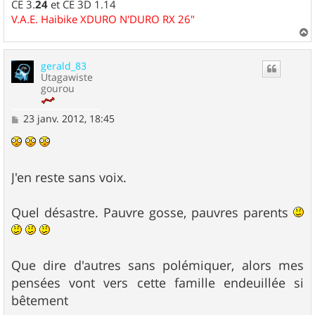
CE 3.
24
et CE 3D 1.14
V.A.E. Haibike XDURO N'DURO RX 26"
a
u
gerald_83
t
Utagawiste
gourou
M
23 janv. 2012, 18:45
e
s
s
a
g
J'en reste sans voix.
e
Quel désastre. Pauvre gosse, pauvres parents
Que dire d'autres sans polémiquer, alors mes
pensées vont vers cette famille endeuillée si
bêtement