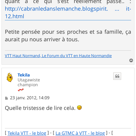
quant à ce qui s'est réellement passé.. :
http://cabranledanslemanche.blogspirit. ... it-
12.html
Petite pensée pour ses proches et sa famille, ça
aurait pu nous arriver à tous.
VTT Haut Normand, Le Forum du VTT en Haute Normandie
a
u
Tekila
t
Utagawiste
champion
M
23 janv. 2012, 14:09
e
s
Quelle tristesse de lire cela.
s
a
g
e
[
] - [
] - [
Tekila VTT - le blog
La GTMC à VTT - le blog