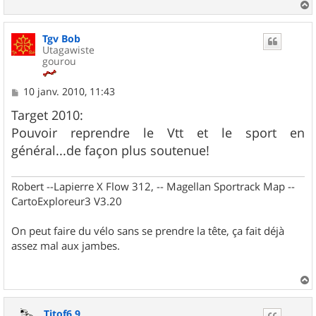
a
u
Tgv Bob
t
Utagawiste
gourou
M
10 janv. 2010, 11:43
e
s
Target 2010:
s
Pouvoir reprendre le Vtt et le sport en
a
g
général...de façon plus soutenue!
e
Robert --Lapierre X Flow 312, -- Magellan Sportrack Map --
CartoExploreur3 V3.20
On peut faire du vélo sans se prendre la tête, ça fait déjà
assez mal aux jambes.
a
u
Titof6.9
t