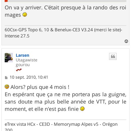
On va y arriver. C'était presque à la rando des roi
mages
60Csx-GPS Topo 6, 10 & Benelux-CE3 V3.24 (merci le site)-
Intense 27.5
a
u
Larsen
t
Utagawiste
gourou
M
10 sept. 2010, 10:41
e
s
Alors? plus que 4 mois !
s
En espérant que ça ne me portera pas la guigne,
a
g
sans doute ma plus belle année de VTT, pour le
e
moment, et elle n'est pas finie
eTrex vista HCx - CE3D - Memorymap Alpes v5 - Orégon
700