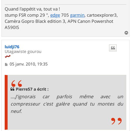
Quand l'appétit va, tout va !
stump FSR comp 29 ",
edge
705
garmin
, cartoexplorer3,
Camèra Gopro Black edition 3, APN Canon Powershot
A590IS
a
u
luidji76
t
Utagawiste gourou
M
05 janv. 2010, 19:35
e
s
s
a
g
Pierre57 a écrit :
e
....J'ignorais car parfois même avec un
compresseur c'est galère quand tu montes du
neuf.