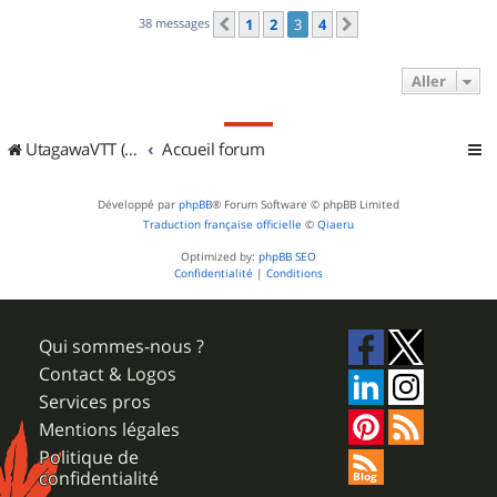
38 messages
1
2
3
4
Précédent
Suivant
Aller
UtagawaVTT (Randos VTT et VTTAE avec traces GPS)
Accueil forum
Développé par
phpBB
® Forum Software © phpBB Limited
Traduction française officielle
©
Qiaeru
Optimized by:
phpBB SEO
Confidentialité
|
Conditions
Qui sommes-nous ?
Contact & Logos
Services pros
Mentions légales
Politique de
confidentialité