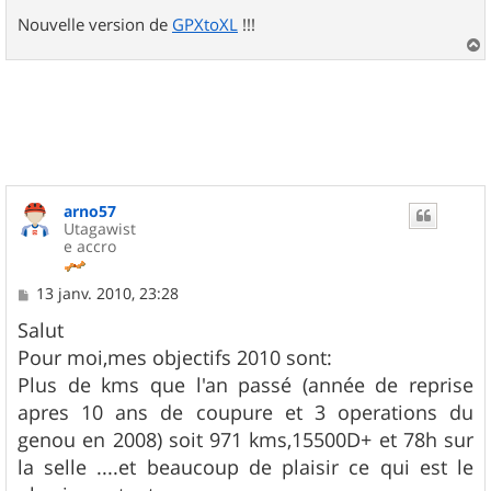
Nouvelle version de
GPXtoXL
!!!
a
u
t
arno57
Utagawist
e accro
M
13 janv. 2010, 23:28
e
s
Salut
s
Pour moi,mes objectifs 2010 sont:
a
g
Plus de kms que l'an passé (année de reprise
e
apres 10 ans de coupure et 3 operations du
genou en 2008) soit 971 kms,15500D+ et 78h sur
la selle ....et beaucoup de plaisir ce qui est le