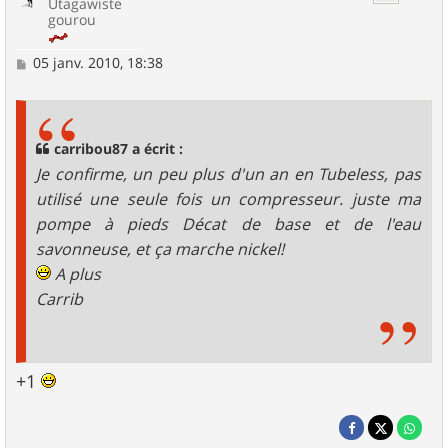
Utagawiste
gourou
M
05 janv. 2010, 18:38
e
s
s
a
g
carribou87 a écrit :
e
Je confirme, un peu plus d'un an en Tubeless, pas
utilisé une seule fois un compresseur. juste ma
pompe à pieds Décat de base et de l'eau
savonneuse, et ça marche nickel!
A plus
Carrib
+1