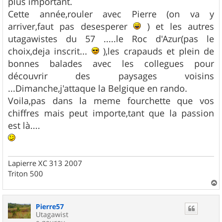
plus important.
Cette année,rouler avec Pierre (on va y
arriver,faut pas desesperer
) et les autres
utagawistes du 57 .....le Roc d'Azur(pas le
choix,deja inscrit...
),les crapauds et plein de
bonnes balades avec les collegues pour
découvrir des paysages voisins
...Dimanche,j'attaque la Belgique en rando.
Voila,pas dans la meme fourchette que vos
chiffres mais peut importe,tant que la passion
est là....
Lapierre XC 313 2007
Triton 500
a
u
Pierre57
t
Utagawist