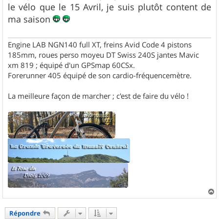
le vélo que le 15 Avril, je suis plutôt content de
ma saison
Engine LAB NGN140 full XT, freins Avid Code 4 pistons
185mm, roues perso moyeu DT Swiss 240S jantes Mavic
xm 819 ; équipé d'un GPSmap 60CSx.
Forerunner 405 équipé de son cardio-fréquencemètre.
La meilleure façon de marcher ; c'est de faire du vélo !
a
u
Répondre
t