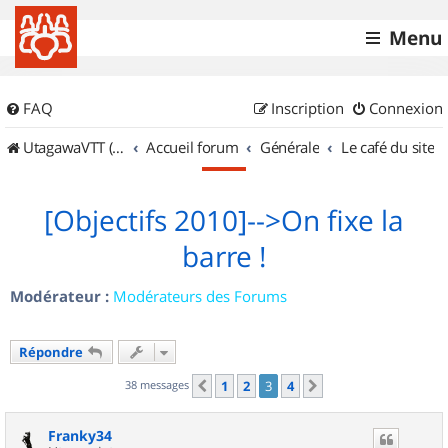
Menu
FAQ
Inscription
Connexion
UtagawaVTT (Randos VTT et VTTAE avec traces GPS)
Accueil forum
Générale
Le café du site
[Objectifs 2010]-->On fixe la
barre !
Modérateur :
Modérateurs des Forums
Répondre
38 messages
1
2
3
4
Précédent
Suivant
Franky34