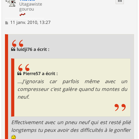
Utagawiste
gourou
M
11 janv. 2010, 13:27
e
s
s
a
g
luidji76 a écrit :
e
Pierre57 a écrit :
....J'ignorais car parfois même avec un
compresseur c'est galère quand tu montes du
neuf.
Effectivement avec un pneu neuf qui est resté plié
longtemps tu peux avoir des difficultés à le gonfler