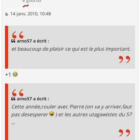
e gourou
M
14 janv. 2010, 10:48
e
s
s
a
g
arno57 a écrit :
e
et beaucoup de plaisir ce qui est le plus important.
+1
arno57 a écrit :
Cette année,rouler avec Pierre (on va y arriver,faut
pas desesperer
) et les autres utagawistes du 57
...