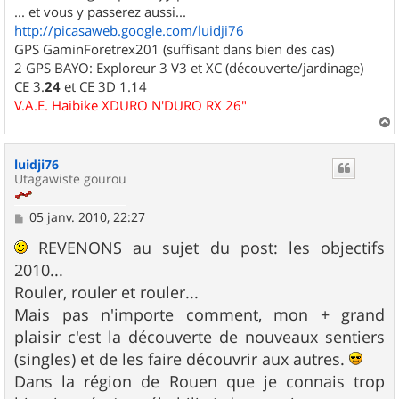
... et vous y passerez aussi...
http://picasaweb.google.com/luidji76
GPS GaminForetrex201 (suffisant dans bien des cas)
2 GPS BAYO: Exploreur 3 V3 et XC (découverte/jardinage)
CE 3.
24
et CE 3D 1.14
V.A.E. Haibike XDURO N'DURO RX 26"
a
u
luidji76
t
Utagawiste gourou
M
05 janv. 2010, 22:27
e
s
REVENONS au sujet du post: les objectifs
s
2010...
a
g
Rouler, rouler et rouler...
e
Mais pas n'importe comment, mon + grand
plaisir c'est la découverte de nouveaux sentiers
(singles) et de les faire découvrir aux autres.
Dans la région de Rouen que je connais trop