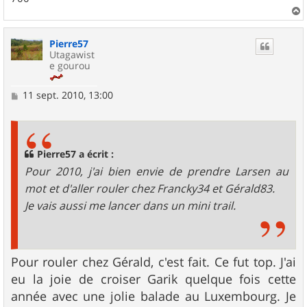
a
u
Pierre57
t
Utagawist
e gourou
M
11 sept. 2010, 13:00
e
s
s
a
g
Pierre57 a écrit :
e
Pour 2010, j'ai bien envie de prendre Larsen au
mot et d'aller rouler chez Francky34 et Gérald83.
Je vais aussi me lancer dans un mini trail.
Pour rouler chez Gérald, c'est fait. Ce fut top. J'ai
eu la joie de croiser Garik quelque fois cette
année avec une jolie balade au Luxembourg. Je