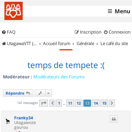
Menu
FAQ
Inscription
Connexion
UtagawaVTT (Randos VTT et VTTAE avec traces GPS)
Accueil forum
Générale
Le café du site
temps de tempete :(
Modérateur :
Modérateurs des Forums
Répondre
Page
13
sur
15
141 messages
1
11
12
13
14
15
Précédent
Suivant
…
Franky34
Utagawiste
gourou