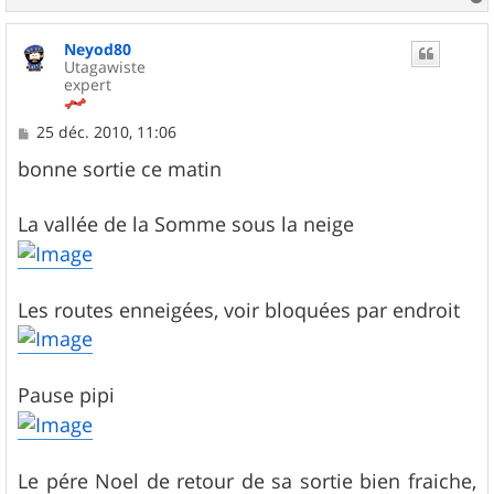
a
u
Neyod80
t
Utagawiste
expert
M
25 déc. 2010, 11:06
e
s
bonne sortie ce matin
s
a
g
La vallée de la Somme sous la neige
e
Les routes enneigées, voir bloquées par endroit
Pause pipi
Le pére Noel de retour de sa sortie bien fraiche,