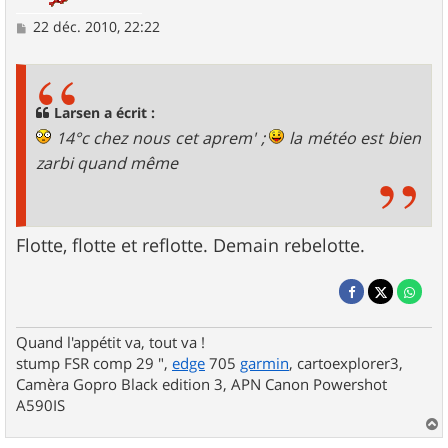
M
22 déc. 2010, 22:22
e
s
s
a
g
Larsen a écrit :
e
14°c chez nous cet aprem' ;
la météo est bien
zarbi quand même
Flotte, flotte et reflotte. Demain rebelotte.
Quand l'appétit va, tout va !
stump FSR comp 29 ",
edge
705
garmin
, cartoexplorer3,
Camèra Gopro Black edition 3, APN Canon Powershot
A590IS
a