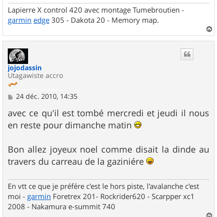
Lapierre X control 420 avec montage Tumebroutien -
garmin
edge
305 - Dakota 20 - Memory map.
a
u
t
jojodassin
Utagawiste accro
M
24 déc. 2010, 14:35
e
s
avec ce qu'il est tombé mercredi et jeudi il nous
s
en reste pour dimanche matin
a
g
e
Bon allez joyeux noel comme disait la dinde au
travers du carreau de la gaziniére
En vtt ce que je préfére c'est le hors piste, l'avalanche c'est
moi -
garmin
Foretrex 201- Rockrider620 - Scarpper xc1
2008 - Nakamura e-summit 740