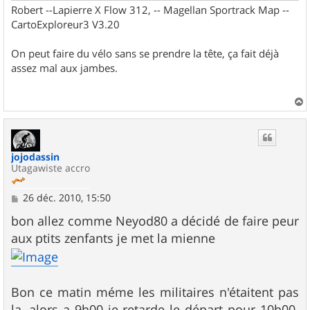
Robert --Lapierre X Flow 312, -- Magellan Sportrack Map --
CartoExploreur3 V3.20
On peut faire du vélo sans se prendre la tête, ça fait déjà
assez mal aux jambes.
a
u
t
jojodassin
Utagawiste accro
M
26 déc. 2010, 15:50
e
s
bon allez comme Neyod80 a décidé de faire peur
s
aux ptits zenfants je met la mienne
a
g
e
Bon ce matin méme les militaires n'étaitent pas
la, alors a 9h00 je retarde le départ pour 10h00.