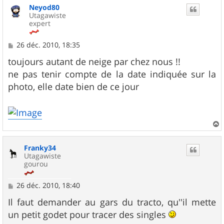
Neyod80
t
Utagawiste
expert
M
26 déc. 2010, 18:35
e
s
toujours autant de neige par chez nous !!
s
ne pas tenir compte de la date indiquée sur la
a
g
photo, elle date bien de ce jour
e
a
u
Franky34
t
Utagawiste
gourou
M
26 déc. 2010, 18:40
e
s
Il faut demander au gars du tracto, qu''il mette
s
un petit godet pour tracer des singles
a