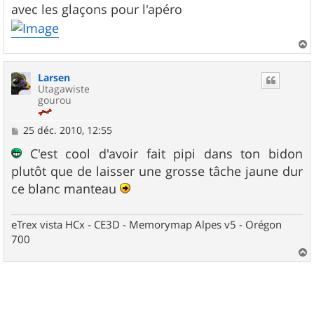
avec les glaçons pour l'apéro
a
u
Larsen
t
Utagawiste
gourou
M
25 déc. 2010, 12:55
e
s
C'est cool d'avoir fait pipi dans ton bidon
s
plutôt que de laisser une grosse tâche jaune dur
a
g
ce blanc manteau
e
eTrex vista HCx - CE3D - Memorymap Alpes v5 - Orégon
700
a
u
t