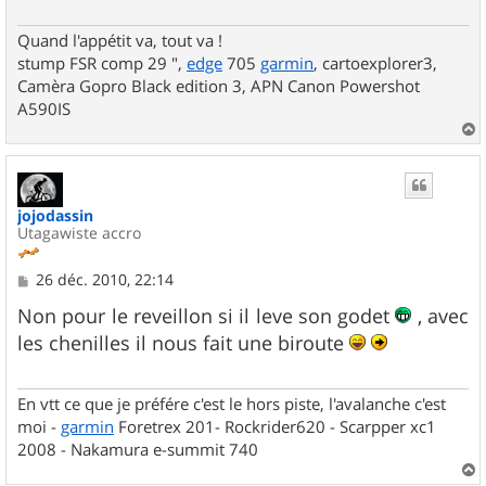
g
e
Quand l'appétit va, tout va !
stump FSR comp 29 ",
edge
705
garmin
, cartoexplorer3,
Camèra Gopro Black edition 3, APN Canon Powershot
A590IS
a
u
t
jojodassin
Utagawiste accro
M
26 déc. 2010, 22:14
e
s
Non pour le reveillon si il leve son godet
, avec
s
les chenilles il nous fait une biroute
a
g
e
En vtt ce que je préfére c'est le hors piste, l'avalanche c'est
moi -
garmin
Foretrex 201- Rockrider620 - Scarpper xc1
2008 - Nakamura e-summit 740