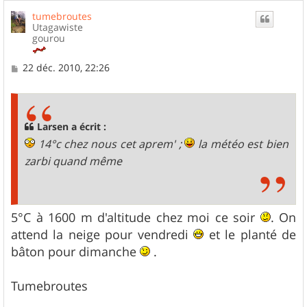
u
tumebroutes
t
Utagawiste
gourou
M
22 déc. 2010, 22:26
e
s
s
a
g
Larsen a écrit :
e
14°c chez nous cet aprem' ;
la météo est bien
zarbi quand même
5°C à 1600 m d'altitude chez moi ce soir
. On
attend la neige pour vendredi
et le planté de
bâton pour dimanche
.
Tumebroutes