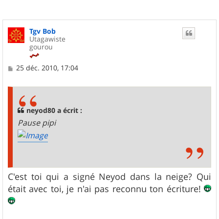
Tgv Bob
Utagawiste
gourou
M
25 déc. 2010, 17:04
e
s
s
a
g
neyod80 a écrit :
e
Pause pipi
C'est toi qui a signé Neyod dans la neige? Qui
était avec toi, je n'ai pas reconnu ton écriture!