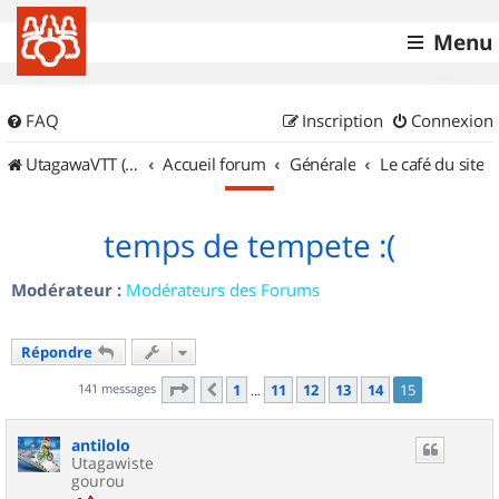
Menu
FAQ
Inscription
Connexion
UtagawaVTT (Randos VTT et VTTAE avec traces GPS)
Accueil forum
Générale
Le café du site
temps de tempete :(
Modérateur :
Modérateurs des Forums
Répondre
Page
15
sur
15
141 messages
1
11
12
13
14
15
Précédent
…
antilolo
Utagawiste
gourou