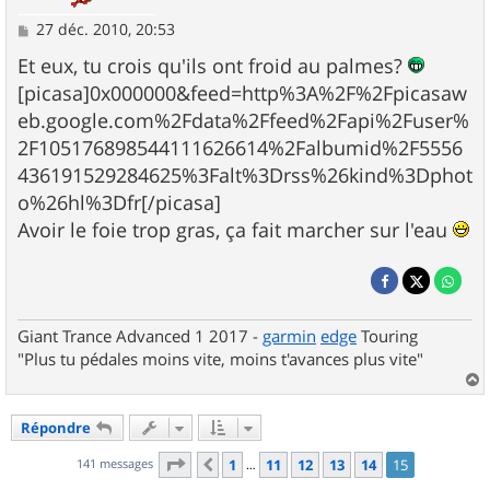
M
27 déc. 2010, 20:53
e
s
Et eux, tu crois qu'ils ont froid au palmes?
s
[picasa]0x000000&feed=http%3A%2F%2Fpicasaw
a
g
eb.google.com%2Fdata%2Ffeed%2Fapi%2Fuser%
e
2F105176898544111626614%2Falbumid%2F5556
436191529284625%3Falt%3Drss%26kind%3Dphot
o%26hl%3Dfr[/picasa]
Avoir le foie trop gras, ça fait marcher sur l'eau
Giant Trance Advanced 1 2017 -
garmin
edge
Touring
"Plus tu pédales moins vite, moins t'avances plus vite"
a
u
Répondre
t
Page
15
sur
15
141 messages
1
11
12
13
14
15
Précédent
…