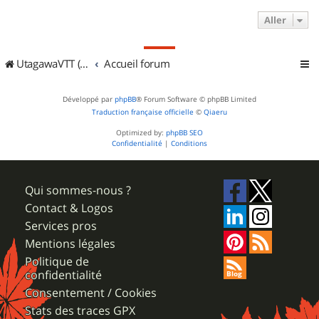
Aller
UtagawaVTT (Randos VTT et VTTAE avec traces GPS)
Accueil forum
Développé par
phpBB
® Forum Software © phpBB Limited
Traduction française officielle
©
Qiaeru
Optimized by:
phpBB SEO
Confidentialité
|
Conditions
Qui sommes-nous ?
Contact & Logos
Services pros
Mentions légales
Politique de
confidentialité
Consentement / Cookies
Stats des traces GPX