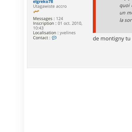
elgreko78
e
quoi 
Utagawiste accro
un mo
Messages :
124
la so
Inscription :
01 oct. 2010,
10:43
Localisation :
yvelines
C
Contact :
de montigny tu
o
n
t
a
c
t
e
r
e
l
g
r
e
k
o
7
8