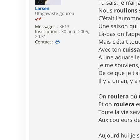
j
g
Tu sais, je n'ai
o
e
Larsen
Nous
roulions
j
Utagawiste gourou
o
C'était l'automn
d
Une saison qui 
a
Messages :
3613
s
Inscription :
30 août 2005,
Là-bas on l'appe
s
20:51
i
Mais c'était to
C
Contact :
n
o
Avec ton
cuissa
n
t
A une aquarell
a
je me souviens,
c
t
De ce que je t'a
e
Il y a un an, y a
r
L
a
On
roulera
où 
r
s
Et on
roulera
e
e
Toute la vie ser
n
Aux couleurs de 
Aujourd'hui je 