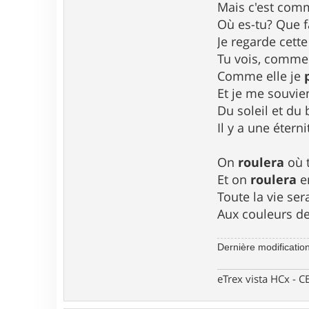
Mais c'est comme
Où es-tu? Que fa
Je regarde cett
Tu vois, comme 
Comme elle je
Et je me souvie
Du soleil et du
Il y a une éterni
On
roulera
où 
Et on
roulera
e
Toute la vie ser
Aux couleurs de 
Dernière modificatio
eTrex vista HCx -