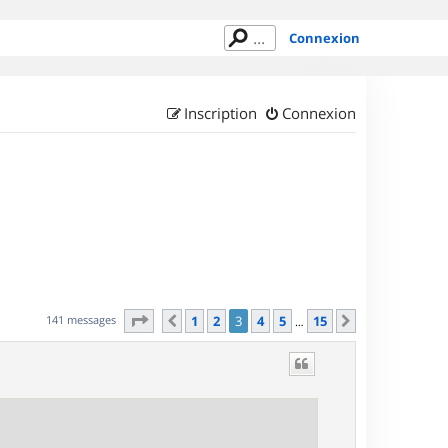
Connexion
Inscription
Connexion
Page
3
sur
15
141 messages
1
2
3
4
5
15
Précédent
Suivant
…