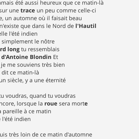
 jamais été aussi heureux que ce matin-là
sur une
trace
un peu comme celle-ci
e, un automne où il faisait beau
n'existe que dans le Nord de
l'Hautil
lle l'été indien
ut simplement le nôtre
rd long
tu ressemblais
e
d'Antoine Blondin
Et
 je me souviens très bien
i dit ce matin-là
 un siècle, y a une éternité
tu voudras, quand tu voudras
ncore, lorsque la
roue
sera mort
e
a pareille à ce matin
l'été indien
suis très loin de ce matin d'automne