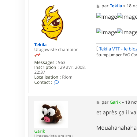
M
par
Tekila
»
18 no
e
s
s
a
g
e
Tekila
[
Tekila VTT - le blo
Utagawiste champion
Stumpjumper EVO Carb
Messages :
963
Inscription :
29 avr. 2008,
22:37
Localisation :
Riom
C
Contact :
o
n
t
a
M
par
Garik
»
18 no
c
e
t
s
et après ça il v
e
s
r
a
T
g
Mouahahahah
e
Garik
e
k
Utagawiste gourou