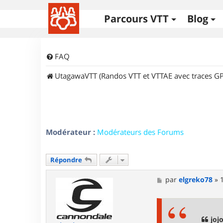
Parcours VTT
Blog
FAQ
UtagawaVTT (Randos VTT et VTTAE avec traces GP
Modérateur :
Modérateurs des Forums
Répondre
M
par
elgreko78
»
e
s
s
a
g
joj