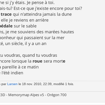
 si j'y étais. Je pense à toi.
is-tu? Est-ce que j'existe encore pour toi?
e
trace
qui n'atteindra jamais la dune
elle je reviens en arrière
pédale
sur le sable
ns, je me souviens des marées hautes
 bonheur qui passaient sur la mer
té, un siècle, il y a un an
tu voudras, quand tu voudras
ncore lorsque la
roue
sera mort
e
a pareille à ce matin
l'été indien
n par
Larsen
le 18 nov. 2010, 22:39, modifié 1 fois.
 CE3D - Memorymap Alpes v5 - Orégon 700