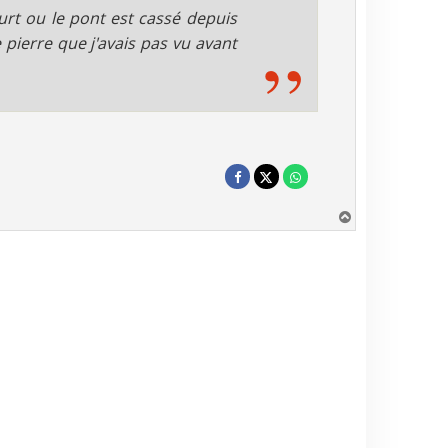
rt ou le pont est cassé depuis
ierre que j'avais pas vu avant
H
a
u
t