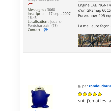
i
Engine LAB NGN140 
l
Messages :
3068
d'un GPSmap 60CS
a
Inscription :
17 sept. 2007,
Forerunner 405 éq
16:43
Localisation :
Jouars-
Pontchartrain (78)
La meilleure façon d
C
Contact :
o
n
t
a
c
t
e
r
G
a
r
i
k
M
par
rondoudou5
e
s
s
snif j'en ai les la
a
g
e