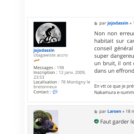
M
par
jojodassin
»
e
s
Non non erreur 
s
habitait sur ca
a
g
conseil général
jojodassin
e
super dangereus
Utagawiste accro
un bruit, il on
Messages :
198
dans un effrond
Inscription :
12 janv. 2009,
23:53
Localisation :
78 Montigny le
En vtt ce que je pré
bretonneux
C
Contact :
Nakamura e-summi
o
n
t
a
M
par
Larsen
»
18 n
c
e
t
s
Faut garder l
e
s
r
a