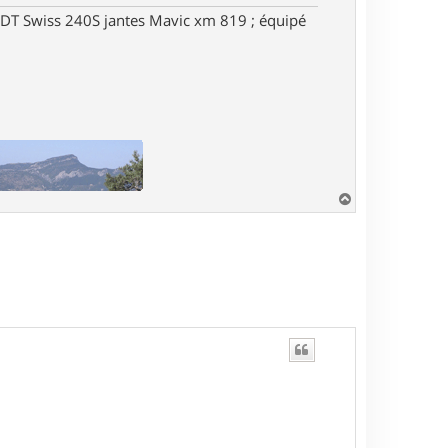
DT Swiss 240S jantes Mavic xm 819 ; équipé
H
a
u
t