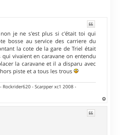
n je ne s'est plus si c'était toi qui
pote bosse au service des carriere du
ntant la cote de la gare de Triel était
s qui vivaient en caravane on entendu
placer la caravane et il a disparu avec
hors piste et a tous les trous
- Rockrider620 - Scarpper xc1 2008 -
H
a
u
t