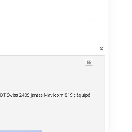
H
a
u
t
DT Swiss 240S jantes Mavic xm 819 ; équipé