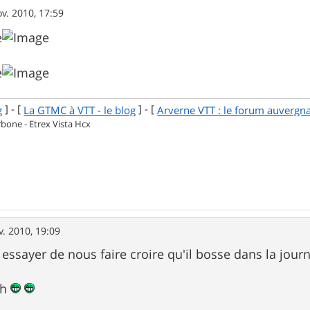
v. 2010, 17:59
] - [
] - [
g
La GTMC à VTT - le blog
Arverne VTT : le forum auvergn
one - Etrex Vista Hcx
v. 2010, 19:09
a essayer de nous faire croire qu'il bosse dans la journé
ah