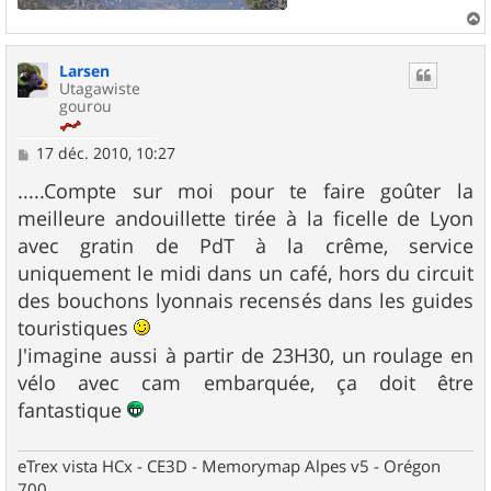
a
u
Larsen
t
Utagawiste
gourou
M
17 déc. 2010, 10:27
e
s
.....Compte sur moi pour te faire goûter la
s
meilleure andouillette tirée à la ficelle de Lyon
a
g
avec gratin de PdT à la crême, service
e
uniquement le midi dans un café, hors du circuit
des bouchons lyonnais recensés dans les guides
touristiques
J'imagine aussi à partir de 23H30, un roulage en
vélo avec cam embarquée, ça doit être
fantastique
eTrex vista HCx - CE3D - Memorymap Alpes v5 - Orégon
700