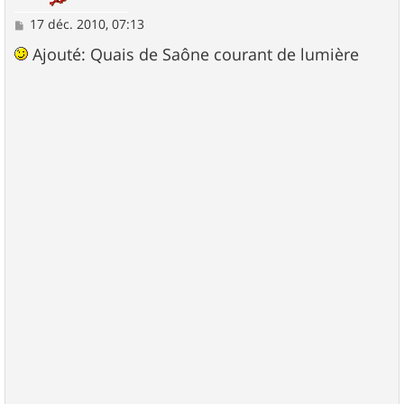
M
17 déc. 2010, 07:13
e
s
Ajouté: Quais de Saône courant de lumière
s
a
g
e