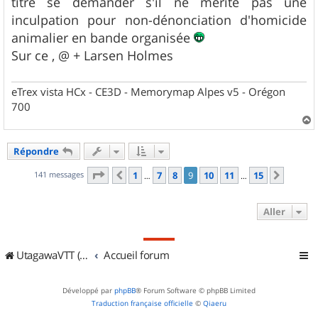
titre se demander s'il ne mérite pas une
inculpation pour non-dénonciation d'homicide
animalier en bande organisée
Sur ce , @ + Larsen Holmes
eTrex vista HCx - CE3D - Memorymap Alpes v5 - Orégon
700
a
u
Répondre
t
Page
9
sur
15
141 messages
1
7
8
9
10
11
15
Précédent
Suivan
…
…
Aller
UtagawaVTT (Randos VTT et VTTAE avec traces GPS)
Accueil forum
Développé par
phpBB
® Forum Software © phpBB Limited
Traduction française officielle
©
Qiaeru