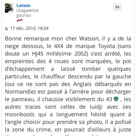
u
Larsen
t
Utagawiste
gourou
M
17 déc. 2010, 18:04
e
s
Bonne remarque mon cher Watson, il y a de la
s
neige dessous, le 4X4 de marque Toyota (sans
a
g
doute un HJ45 millésime 2002) s'est arrêté, les
e
empreintes des 4 roues sont marquées, le pot
d'échappement a laissé tomber quelques
particules, le chauffeur descendu par la gauche
(oui ce ne sont pas des Anglais débarqués en
Normandie) est passé à l'arrière pour décharger
le panneau, il chausse visiblement du 43
, les
autres traces sont celles de luidji avec ses
moonboots qui a longuement hésité quant à
l'angle choisir pour prendre sa photo, il a pollué
la zone du crime, on pourrait d'ailleurs à juste