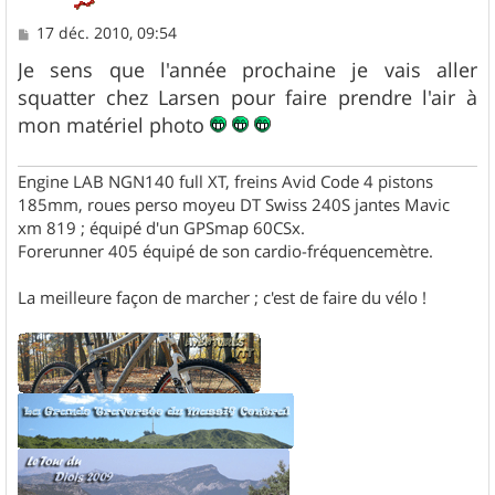
M
17 déc. 2010, 09:54
e
s
Je sens que l'année prochaine je vais aller
s
squatter chez Larsen pour faire prendre l'air à
a
g
mon matériel photo
e
Engine LAB NGN140 full XT, freins Avid Code 4 pistons
185mm, roues perso moyeu DT Swiss 240S jantes Mavic
xm 819 ; équipé d'un GPSmap 60CSx.
Forerunner 405 équipé de son cardio-fréquencemètre.
La meilleure façon de marcher ; c'est de faire du vélo !