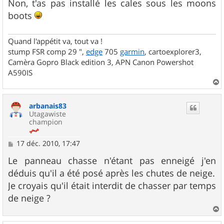
Non, t'as pas installé les cales sous les moons
boots
Quand l'appétit va, tout va !
stump FSR comp 29 ",
edge
705
garmin
, cartoexplorer3,
Camèra Gopro Black edition 3, APN Canon Powershot
A590IS
a
u
arbanais83
t
Utagawiste
champion
M
17 déc. 2010, 17:47
e
s
Le panneau chasse n'étant pas enneigé j'en
s
déduis qu'il a été posé après les chutes de neige.
a
g
Je croyais qu'il était interdit de chasser par temps
e
de neige ?
a