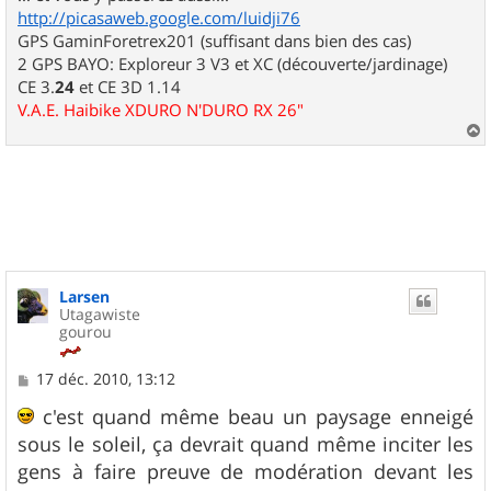
http://picasaweb.google.com/luidji76
GPS GaminForetrex201 (suffisant dans bien des cas)
2 GPS BAYO: Exploreur 3 V3 et XC (découverte/jardinage)
CE 3.
24
et CE 3D 1.14
V.A.E. Haibike XDURO N'DURO RX 26"
a
u
t
Larsen
Utagawiste
gourou
M
17 déc. 2010, 13:12
e
s
c'est quand même beau un paysage enneigé
s
sous le soleil, ça devrait quand même inciter les
a
g
gens à faire preuve de modération devant les
e