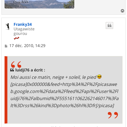
a
u
Franky34
t
Utagawiste
gourou
M
17 déc. 2010, 14:29
e
s
s
a
g
luidji76 a écrit :
e
Moi aussi ce matin, neige + soleil, le pied
[picasa]0x000000&feed=http%3A%2F%2Fpicasawe
b.google.com%2Fdata%2Ffeed%2Fapi%2Fuser%2Fl
uidji76%2Falbumid%2F5551611062262146017%3Fa
lt%3Drss%26kind%3Dphoto%26hl%3Dfr[/picasa]