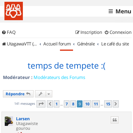
Menu
FAQ
Inscription
Connexion
UtagawaVTT (Randos VTT et VTTAE avec traces GPS)
Accueil forum
Générale
Le café du site
temps de tempete :(
Modérateur :
Modérateurs des Forums
Répondre
Page
9
sur
15
141 messages
1
7
8
9
10
11
15
Précédent
Suivan
…
…
Larsen
Utagawiste
gourou