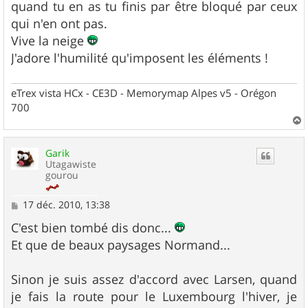
quand tu en as tu finis par être bloqué par ceux
qui n'en ont pas.
Vive la neige
J'adore l'humilité qu'imposent les éléments !
eTrex vista HCx - CE3D - Memorymap Alpes v5 - Orégon
700
a
u
Garik
t
Utagawiste
gourou
M
17 déc. 2010, 13:38
e
s
C'est bien tombé dis donc...
s
Et que de beaux paysages Normand...
a
g
e
Sinon je suis assez d'accord avec Larsen, quand
je fais la route pour le Luxembourg l'hiver, je