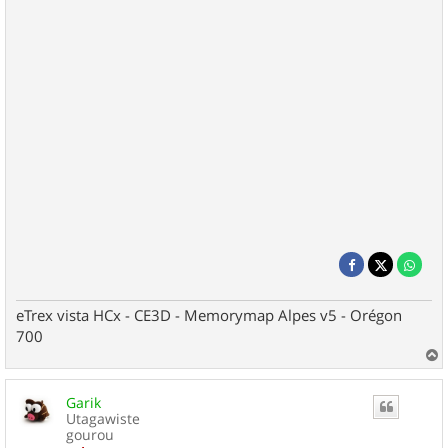
eTrex vista HCx - CE3D - Memorymap Alpes v5 - Orégon
700
a
u
Garik
t
Utagawiste
gourou