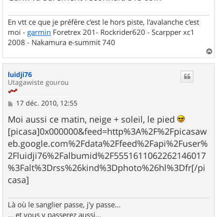
En vtt ce que je préfére c'est le hors piste, l'avalanche c'est
moi -
garmin
Foretrex 201- Rockrider620 - Scarpper xc1
2008 - Nakamura e-summit 740
a
u
luidji76
t
Utagawiste gourou
M
17 déc. 2010, 12:55
e
s
Moi aussi ce matin, neige + soleil, le pied
s
[picasa]0x000000&feed=http%3A%2F%2Fpicasaw
a
g
eb.google.com%2Fdata%2Ffeed%2Fapi%2Fuser%
e
2Fluidji76%2Falbumid%2F5551611062262146017
%3Falt%3Drss%26kind%3Dphoto%26hl%3Dfr[/pi
casa]
Là où le sanglier passe, j'y passe...
... et vous y passerez aussi...