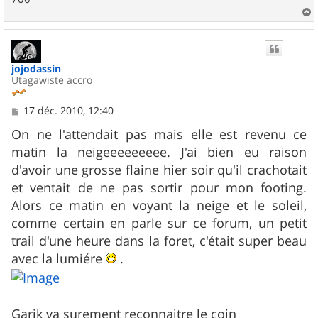
a
u
t
jojodassin
Utagawiste accro
M
17 déc. 2010, 12:40
e
s
On ne l'attendait pas mais elle est revenu ce
s
matin la neigeeeeeeeee. J'ai bien eu raison
a
g
d'avoir une grosse flaine hier soir qu'il crachotait
e
et ventait de ne pas sortir pour mon footing.
Alors ce matin en voyant la neige et le soleil,
comme certain en parle sur ce forum, un petit
trail d'une heure dans la foret, c'était super beau
avec la lumiére
.
Garik va surement reconnaitre le coin