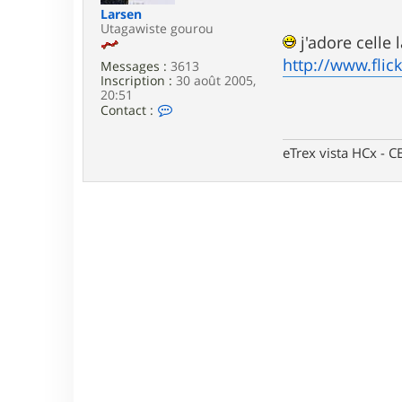
e
Larsen
Utagawiste gourou
j'adore celle l
http://www.fli
Messages :
3613
Inscription :
30 août 2005,
20:51
C
Contact :
o
n
t
eTrex vista HCx -
a
c
t
e
r
L
a
r
s
e
n