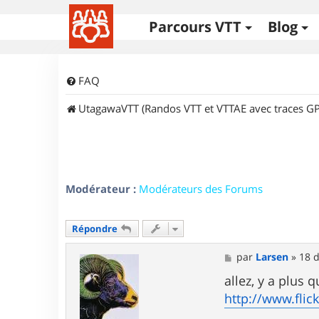
Parcours VTT
Blog
FAQ
UtagawaVTT (Randos VTT et VTTAE avec traces GP
Modérateur :
Modérateurs des Forums
Répondre
M
par
Larsen
»
18 d
e
s
allez, y a plus q
s
http://www.fli
a
g