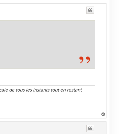
le de tous les instants tout en restant
H
a
u
t