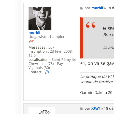
8
M
par
morbli
»
18 d
0
e
s
s
a
g
XPa
e
morbli
Bon d
Utagawiste champion
Ils a
Messages :
507
Inscription :
23 févr. 2008,
12:04
Localisation :
Saint Rémy lès
+1, on va se ga
Chevreuse (78) - Pays
Viganais (30)
C
Contact :
o
La pratique du VTT
n
souple de l'arrière
.
t
a
c
Garmin Dakota 20 
t
e
r
M
m
par
XPaY
»
18 dé
e
o