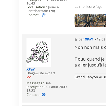
16:43
La meilleure façon d
Localisation :
Jouars-
Pontchartrain (78)
C
Contact :
o
n
t
a
c
t
M
par
XPaY
»
19 dé
e
e
r
s
Non non mais c'
G
s
a
a
r
g
Fiouu quand je
i
e
k
a aller jusqu’à l
XPaY
Utagawiste expert
Grand Canyon AL 8
Messages :
344
Inscription :
01 août 2009,
15:23
C
Contact :
o
n
t