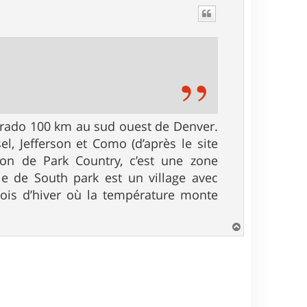
u
t
lorado 100 km au sud ouest de Denver.
sel, Jefferson et Como (d’après le site
ion de Park Country, c’est une zone
le de South park est un village avec
mois d’hiver où la température monte
H
a
u
t