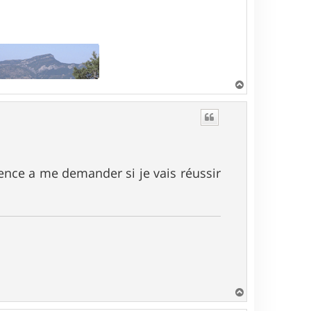
H
a
u
t
nce a me demander si je vais réussir
H
a