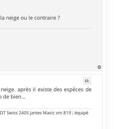
a neige ou le contraire ?
H
a
u
t
 neige. après il existe des espèces de
 de bien...
DT Swiss 240S jantes Mavic xm 819 ; équipé