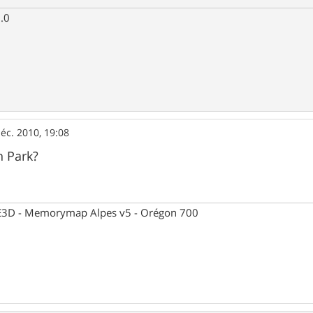
.0
éc. 2010, 19:08
h Park?
 CE3D - Memorymap Alpes v5 - Orégon 700