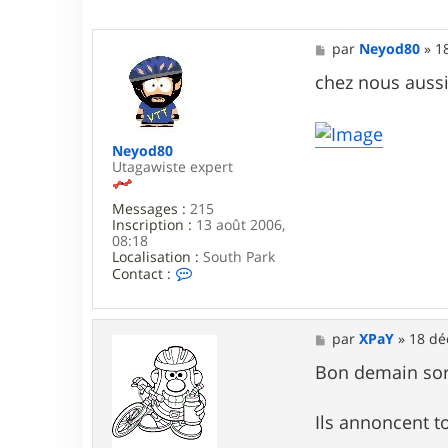
M
par
Neyod80
»
1
e
s
chez nous aussi,
s
a
g
e
Neyod80
Utagawiste expert
Messages :
215
Inscription :
13 août 2006,
08:18
Localisation :
South Park
C
Contact :
o
n
t
a
M
par
XPaY
»
18 dé
c
e
t
s
Bon demain sor
e
s
r
a
N
g
Ils annoncent t
e
e
y