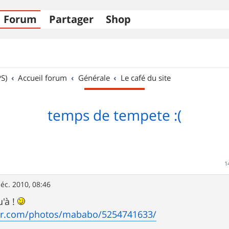
Forum
Partager
Shop
S)
Accueil forum
Générale
Le café du site
temps de tempete :(
1
éc. 2010, 08:46
u'à !
ckr.com/photos/mababo/5254741633/