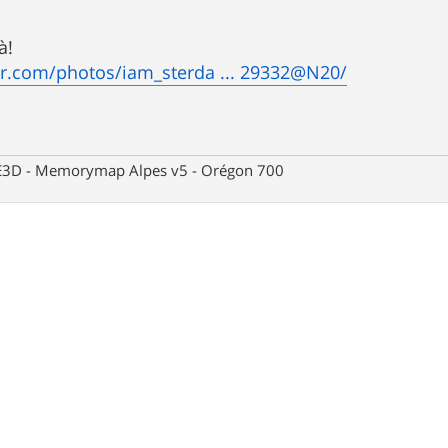
à!
ckr.com/photos/iam_sterda ... 29332@N20/
 CE3D - Memorymap Alpes v5 - Orégon 700