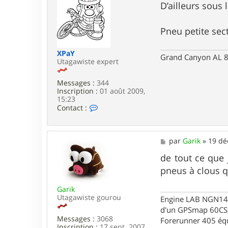
s
D’ailleurs sous 
r
s
b
a
l
g
i
Pneu petite sec
e
XPaY
Grand Canyon AL 8
Utagawiste expert
Messages :
344
Inscription :
01 août 2009,
15:23
C
Contact :
o
n
t
a
M
par
Garik
»
19 dé
c
e
t
s
de tout ce que 
e
s
pneus à clous q
r
a
X
g
P
Garik
e
a
Utagawiste gourou
Engine LAB NGN140 
Y
d'un GPSmap 60CS
Messages :
3068
Forerunner 405 éq
Inscription :
17 sept. 2007,