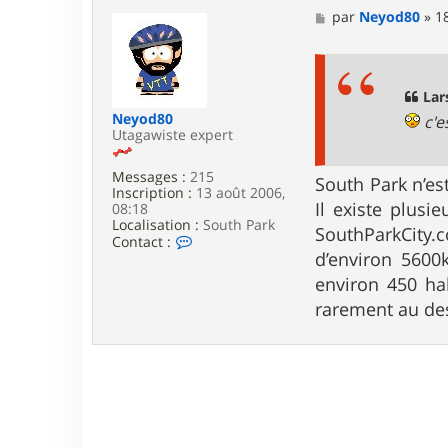
a
M
par
Neyod80
»
1
c
e
t
s
e
s
r
a
L
g
Lar
a
e
Neyod80
c'e
r
Utagawiste expert
s
e
n
Messages :
215
South Park n’es
Inscription :
13 août 2006,
Il existe plusie
08:18
Localisation :
South Park
SouthParkCity.
C
Contact :
o
d’environ 5600
n
environ 450 ha
t
a
rarement au de
c
t
e
r
N
e
y
o
d