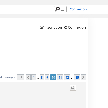
Connexion
Inscription
Connexion
Page
10
sur
15
41 messages
1
8
9
10
11
12
15
Précédent
Suivant
…
…