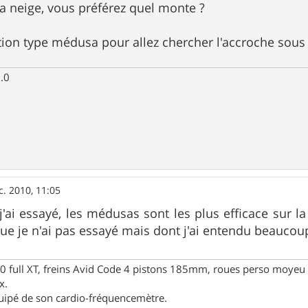
la neige, vous préférez quel monte ?
tion type médusa pour allez chercher l'accroche sous l
.0
c. 2010, 11:05
j'ai essayé, les médusas sont les plus efficace sur la
ue je n'ai pas essayé mais dont j'ai entendu beaucoup
full XT, freins Avid Code 4 pistons 185mm, roues perso moyeu 
x.
uipé de son cardio-fréquencemètre.