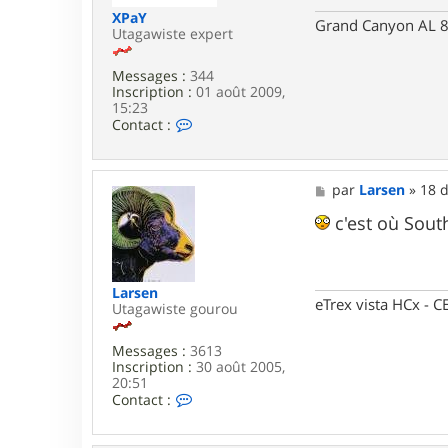
o
XPaY
Grand Canyon AL 8
d
Utagawiste expert
8
0
Messages :
344
Inscription :
01 août 2009,
15:23
C
Contact :
o
n
t
a
M
par
Larsen
»
18 d
c
e
t
s
c'est où Sout
e
s
r
a
X
g
P
e
Larsen
a
eTrex vista HCx -
Utagawiste gourou
Y
Messages :
3613
Inscription :
30 août 2005,
20:51
C
Contact :
o
n
t