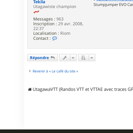
i
Tekila
Stumpjumper EVO Carb
3
Utagawiste champion
0
g
Messages :
963
s
Inscription :
29 avr. 2008,
i
22:37
Localisation :
Riom
C
Contact :
o
n
t
a
Répondre
c
t
e
Revenir à « Le café du site »
r
T
e
UtagawaVTT (Randos VTT et VTTAE avec traces GP
k
i
l
a