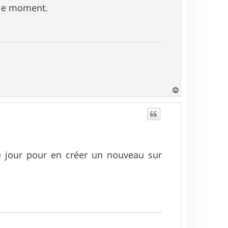
r le moment.
H
a
u
t
de jour pour en créer un nouveau sur
.