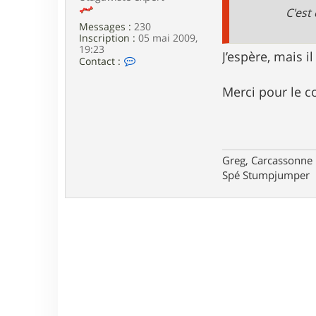
e
C'est 
Messages :
230
Inscription :
05 mai 2009,
19:23
J’espère, mais il
C
Contact :
o
n
Merci pour le c
t
a
c
t
e
r
Greg, Carcassonne
g
e
Spé Stumpjumper
g
r
e
y