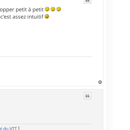
lopper petit à petit
c'est assez intuitif
H
a
u
t
]
at du VTT