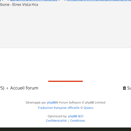
one - Etrex Vista Hcx
S)
Accueil forum
S
Développé par
phpBB
® Forum Software © phpBB Limited
Traduction française officielle
©
Qiaeru
Optimized by:
phpBB SEO
Confidentialité
|
Conditions