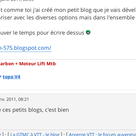
ait comme toi j'ai créé mon petit blog que je vais déve
iariser avec les diverses options mais dans l'ensemble 
rouver le temps pour écrire dessus
fan-575.blogspot.com/
Carbon + Moteur Lift Mtb
+
topo V4
nv. 2011, 08:21
ces petits blogs, c'est bien
] - [
] - [
g
La GTMC à VTT - le blog
Arverne VTT : le forum auvergn