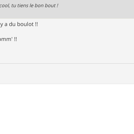
cool, tu tiens le bon bout !
 y a du boulot !!
omm' !!