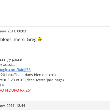
janv. 2011, 08:03
 blogs, merci Greg
se, j'y passe...
z aussi...
oogle.com/luidji76
01 (suffisant dans bien des cas)
eur 3 V3 et XC (découverte/jardinage)
.14
URO N'DURO RX 26"
anv. 2011, 12:44