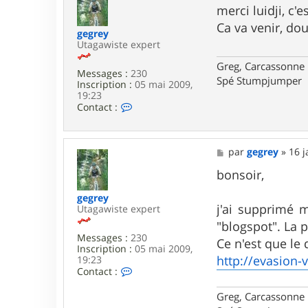
i
s
merci luidji, c
d
s
Ca va venir, d
j
a
gegrey
i
g
Utagawiste expert
7
e
6
Greg, Carcassonne
Messages :
230
Spé Stumpjumper
Inscription :
05 mai 2009,
19:23
C
Contact :
o
n
t
a
M
par
gegrey
»
16 j
c
e
t
s
bonsoir,
e
s
r
a
gegrey
g
g
j'ai supprimé 
Utagawiste expert
e
e
"blogspot". La p
g
Messages :
230
r
Ce n'est que le
Inscription :
05 mai 2009,
e
http://evasion-
19:23
y
C
Contact :
o
n
Greg, Carcassonne
t