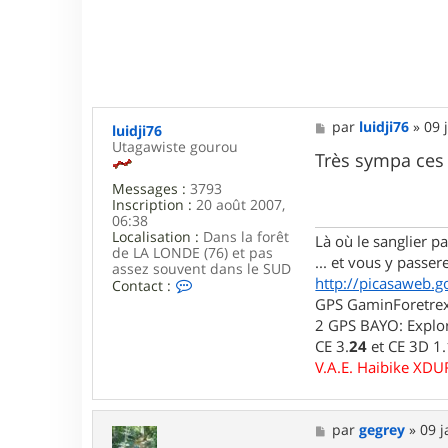
M
par
luidji76
»
09 
luidji76
e
Utagawiste gourou
s
Très sympa ces
s
Messages :
3793
a
Inscription :
20 août 2007,
g
06:38
e
Localisation :
Dans la forêt
Là où le sanglier pas
de LA LONDE (76) et pas
... et vous y passere
assez souvent dans le SUD
http://picasaweb.g
C
Contact :
o
GPS GaminForetrex2
n
2 GPS BAYO: Explor
t
CE 3.
24
et CE 3D 1
a
c
V.A.E. Haibike XD
t
e
r
l
M
par
gegrey
»
09 j
u
e