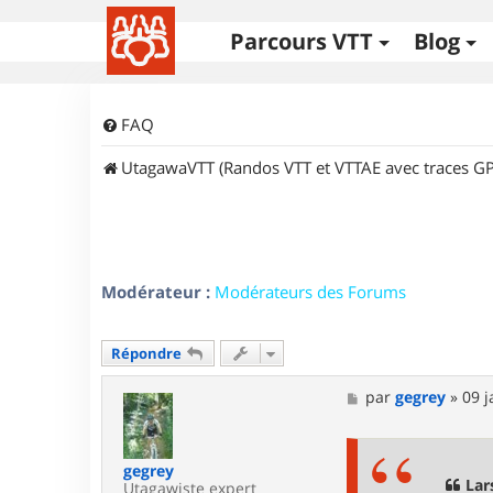
Parcours VTT
Blog
FAQ
UtagawaVTT (Randos VTT et VTTAE avec traces GP
Modérateur :
Modérateurs des Forums
Répondre
M
par
gegrey
»
09 j
e
s
s
a
gegrey
g
Lar
Utagawiste expert