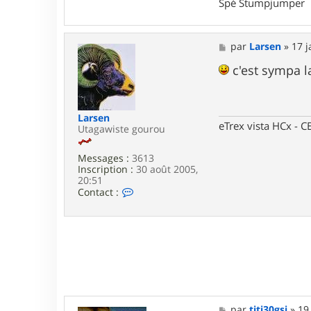
Spé Stumpjumper
a
c
t
e
M
par
Larsen
»
17 j
r
e
g
s
c'est sympa l
e
s
g
a
r
g
e
e
y
Larsen
eTrex vista HCx -
Utagawiste gourou
Messages :
3613
Inscription :
30 août 2005,
20:51
C
Contact :
o
n
t
a
c
t
e
r
L
a
M
par
titi30gsi
»
19