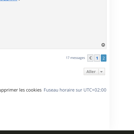
H
a
u
17 messages
1
2
Précédent
t
Aller
upprimer les cookies
Fuseau horaire sur
UTC+02:00