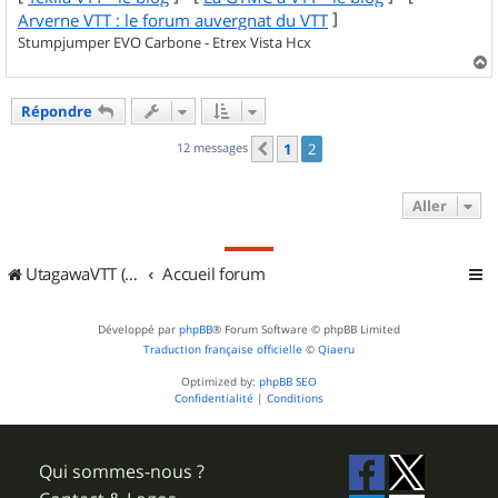
]
Arverne VTT : le forum auvergnat du VTT
Stumpjumper EVO Carbone - Etrex Vista Hcx
a
u
Répondre
t
12 messages
1
2
Précédent
Aller
UtagawaVTT (Randos VTT et VTTAE avec traces GPS)
Accueil forum
Développé par
phpBB
® Forum Software © phpBB Limited
Traduction française officielle
©
Qiaeru
Optimized by:
phpBB SEO
Confidentialité
|
Conditions
Qui sommes-nous ?