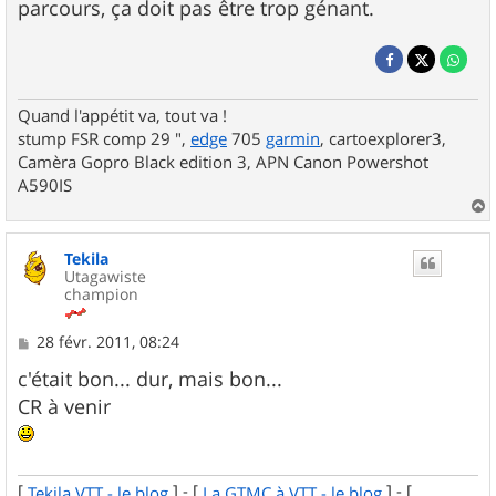
parcours, ça doit pas être trop génant.
Quand l'appétit va, tout va !
stump FSR comp 29 ",
edge
705
garmin
, cartoexplorer3,
Camèra Gopro Black edition 3, APN Canon Powershot
A590IS
a
u
Tekila
t
Utagawiste
champion
M
28 févr. 2011, 08:24
e
s
c'était bon... dur, mais bon...
s
CR à venir
a
g
e
[
] - [
] - [
Tekila VTT - le blog
La GTMC à VTT - le blog