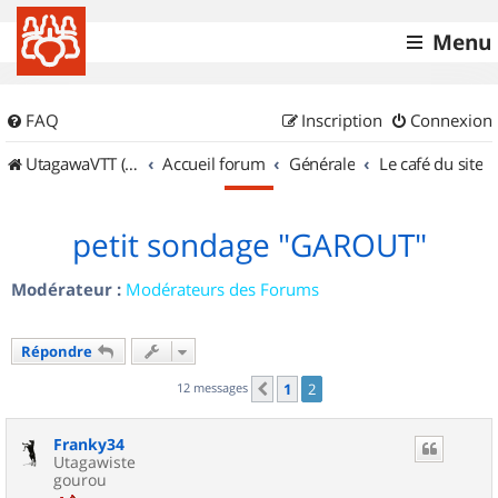
Menu
FAQ
Inscription
Connexion
UtagawaVTT (Randos VTT et VTTAE avec traces GPS)
Accueil forum
Générale
Le café du site
petit sondage "GAROUT"
Modérateur :
Modérateurs des Forums
Répondre
12 messages
1
2
Précédent
Franky34
Utagawiste
gourou