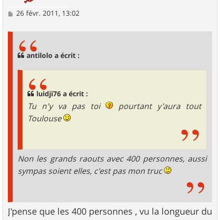
M
26 févr. 2011, 13:02
e
s
s
a
g
antilolo a écrit :
e
luidji76 a écrit :
Tu n'y va pas toi
pourtant y'aura tout
Toulouse
Non les grands raouts avec 400 personnes, aussi
sympas soient elles, c'est pas mon truc
J'pense que les 400 personnes , vu la longueur du