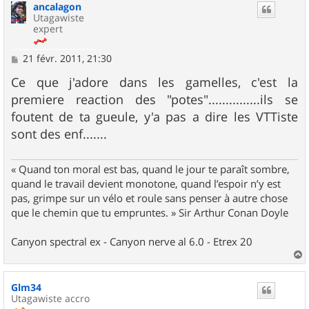
ancalagon
t
Utagawiste
expert
M
21 févr. 2011, 21:30
e
s
Ce que j'adore dans les gamelles, c'est la
s
premiere reaction des "potes"...............ils se
a
g
foutent de ta gueule, y'a pas a dire les VTTiste
e
sont des enf.......
« Quand ton moral est bas, quand le jour te paraît sombre,
quand le travail devient monotone, quand l’espoir n’y est
pas, grimpe sur un vélo et roule sans penser à autre chose
que le chemin que tu empruntes. » Sir Arthur Conan Doyle
Canyon spectral ex - Canyon nerve al 6.0 - Etrex 20
a
u
Glm34
t
Utagawiste accro