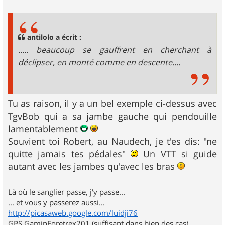
e
s
s
a
g
antilolo a écrit :
e
..... beaucoup se gauffrent en cherchant à
déclipser, en monté comme en descente....
Tu as raison, il y a un bel exemple ci-dessus avec
TgvBob qui a sa jambe gauche qui pendouille
lamentablement
Souvient toi Robert, au Naudech, je t'es dis: "ne
quitte jamais tes pédales"
Un VTT si guide
autant avec les jambes qu'avec les bras
Là où le sanglier passe, j'y passe...
... et vous y passerez aussi...
http://picasaweb.google.com/luidji76
GPS GaminForetrex201 (suffisant dans bien des cas)