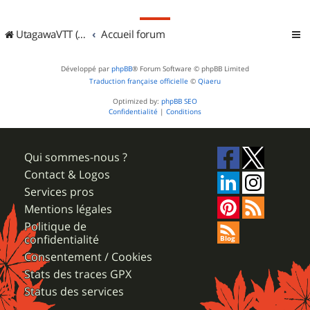
UtagawaVTT (Randos VTT et VTTAE avec traces GPS)
Accueil forum
Développé par
phpBB
® Forum Software © phpBB Limited
Traduction française officielle
©
Qiaeru
Optimized by:
phpBB SEO
Confidentialité
|
Conditions
Qui sommes-nous ?
Contact & Logos
Services pros
Mentions légales
Politique de
confidentialité
Consentement / Cookies
Stats des traces GPX
Status des services