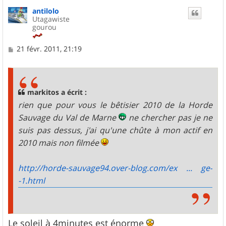
u
antilolo
t
Utagawiste
gourou
M
21 févr. 2011, 21:19
e
s
s
a
g
markitos a écrit :
e
rien que pour vous le bêtisier 2010 de la Horde
Sauvage du Val de Marne
ne chercher pas je ne
suis pas dessus, j'ai qu'une chûte à mon actif en
2010 mais non filmée
http://horde-sauvage94.over-blog.com/ex ... ge-
-1.html
Le soleil à 4minutes est énorme