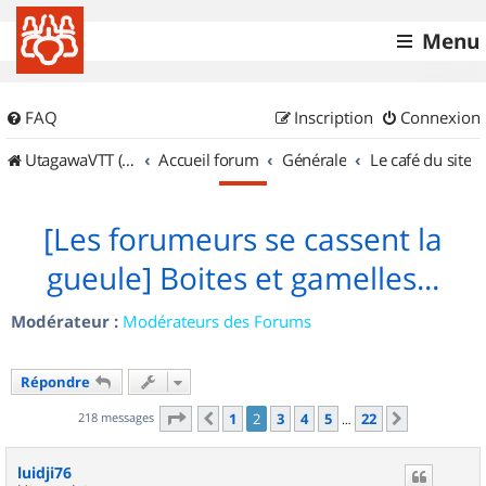
Menu
FAQ
Inscription
Connexion
UtagawaVTT (Randos VTT et VTTAE avec traces GPS)
Accueil forum
Générale
Le café du site
[Les forumeurs se cassent la
gueule] Boites et gamelles...
Modérateur :
Modérateurs des Forums
Répondre
Page
2
sur
22
218 messages
1
2
3
4
5
22
Précédent
Suivant
…
luidji76