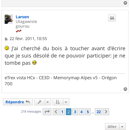
a
u
Larsen
t
Utagawiste
gourou
M
22 févr. 2011, 10:55
e
s
J'ai cherché du bois à toucher avant d'écrire
s
que je suis désolé de ne pouvoir participer: je ne
a
g
tombe pas
e
eTrex vista HCx - CE3D - Memorymap Alpes v5 - Orégon
700
a
u
Répondre
t
Page
2
sur
22
218 messages
1
2
3
4
5
22
Précédent
Suivant
…
Aller