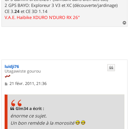
2 GPS BAYO: Exploreur 3 V3 et XC (découverte/jardinage)
CE 3.
24
et CE 3D 1.14
V.A.E. Haibike XDURO N'DURO RX 26"
a
u
t
luidji76
Utagawiste gourou
M
21 févr. 2011, 21:36
e
s
s
a
g
Glm34 a écrit :
e
énorme ce sujet.
Un bon remède à la morosité