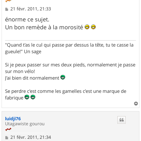
M
21 févr. 2011, 21:33
e
s
énorme ce sujet.
s
Un bon remède à la morosité
a
g
e
"Quand t'as le cul qui passe par dessus la tête, tu te casse la
gueule!" Un sage
Si je peux passer sur mes deux pieds, normalement je passe
sur mon vélo!
J'ai bien dit normalement
Se perdre c'est comme les gamelles c’est une marque de
fabrique
a
u
luidji76
t
Utagawiste gourou
M
21 févr. 2011, 21:34