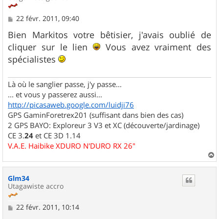
M
22 févr. 2011, 09:40
e
s
Bien Markitos votre bêtisier, j'avais oublié de
s
cliquer sur le lien
Vous avez vraiment des
a
g
spécialistes
e
Là où le sanglier passe, j'y passe...
... et vous y passerez aussi...
http://picasaweb.google.com/luidji76
GPS GaminForetrex201 (suffisant dans bien des cas)
2 GPS BAYO: Exploreur 3 V3 et XC (découverte/jardinage)
CE 3.
24
et CE 3D 1.14
V.A.E. Haibike XDURO N'DURO RX 26"
a
u
Glm34
t
Utagawiste accro
M
22 févr. 2011, 10:14
e