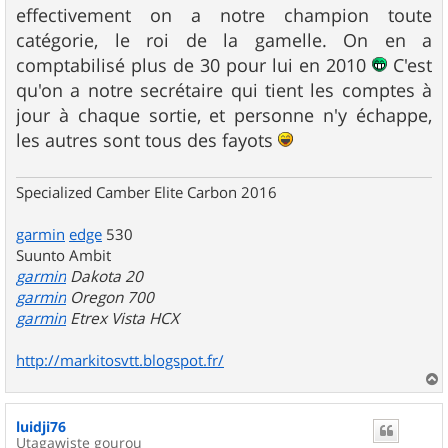
s
effectivement on a notre champion toute
s
catégorie, le roi de la gamelle. On en a
a
g
comptabilisé plus de 30 pour lui en 2010
C'est
e
qu'on a notre secrétaire qui tient les comptes à
jour à chaque sortie, et personne n'y échappe,
les autres sont tous des fayots
Specialized Camber Elite Carbon 2016
garmin
edge
530
Suunto Ambit
garmin
Dakota 20
garmin
Oregon 700
garmin
Etrex Vista HCX
http://markitosvtt.blogspot.fr/
a
u
luidji76
t
Utagawiste gourou