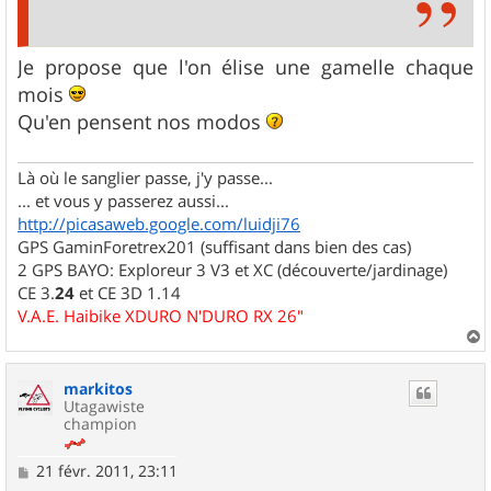
Je propose que l'on élise une gamelle chaque
mois
Qu'en pensent nos modos
Là où le sanglier passe, j'y passe...
... et vous y passerez aussi...
http://picasaweb.google.com/luidji76
GPS GaminForetrex201 (suffisant dans bien des cas)
2 GPS BAYO: Exploreur 3 V3 et XC (découverte/jardinage)
CE 3.
24
et CE 3D 1.14
V.A.E. Haibike XDURO N'DURO RX 26"
a
u
markitos
t
Utagawiste
champion
M
21 févr. 2011, 23:11
e