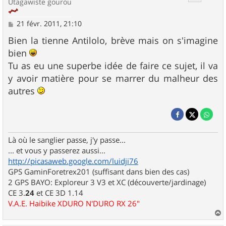
Utagawiste gourou
M
21 févr. 2011, 21:10
e
s
Bien la tienne Antilolo, brève mais on s'imagine
s
bien
a
g
Tu as eu une superbe idée de faire ce sujet, il va
e
y avoir matière pour se marrer du malheur des
autres
Là où le sanglier passe, j'y passe...
... et vous y passerez aussi...
http://picasaweb.google.com/luidji76
GPS GaminForetrex201 (suffisant dans bien des cas)
2 GPS BAYO: Exploreur 3 V3 et XC (découverte/jardinage)
CE 3.
24
et CE 3D 1.14
V.A.E. Haibike XDURO N'DURO RX 26"
a