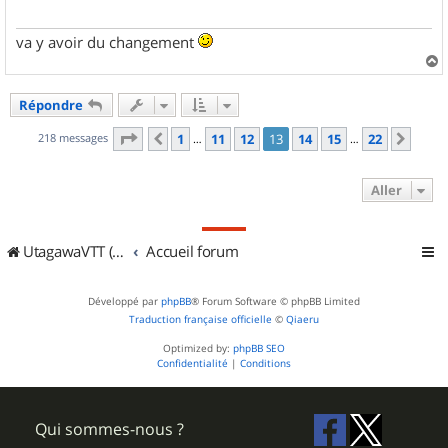
e
va y avoir du changement
a
u
Répondre
t
Page
13
sur
22
218 messages
1
11
12
13
14
15
22
Précédent
Suiv
…
…
Aller
UtagawaVTT (Randos VTT et VTTAE avec traces GPS)
Accueil forum
Développé par
phpBB
® Forum Software © phpBB Limited
Traduction française officielle
©
Qiaeru
Optimized by:
phpBB SEO
Confidentialité
|
Conditions
Qui sommes-nous ?