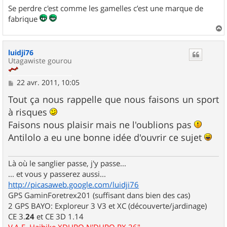
Se perdre c'est comme les gamelles c’est une marque de
fabrique
a
u
luidji76
t
Utagawiste gourou
M
22 avr. 2011, 10:05
e
s
Tout ça nous rappelle que nous faisons un sport
s
à risques
a
g
Faisons nous plaisir mais ne l'oublions pas
e
Antilolo a eu une bonne idée d'ouvrir ce sujet
Là où le sanglier passe, j'y passe...
... et vous y passerez aussi...
http://picasaweb.google.com/luidji76
GPS GaminForetrex201 (suffisant dans bien des cas)
2 GPS BAYO: Exploreur 3 V3 et XC (découverte/jardinage)
CE 3.
24
et CE 3D 1.14