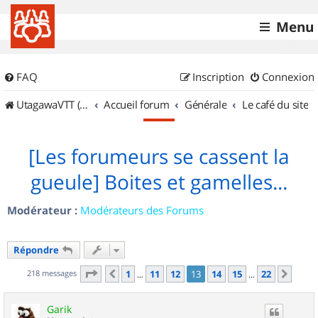
Menu
FAQ
Inscription
Connexion
UtagawaVTT (Randos VTT et VTTAE avec traces GPS)
Accueil forum
Générale
Le café du site
[Les forumeurs se cassent la
gueule] Boites et gamelles...
Modérateur :
Modérateurs des Forums
Répondre
Page
13
sur
22
218 messages
1
11
12
13
14
15
22
Précédent
Suiv
…
…
Garik