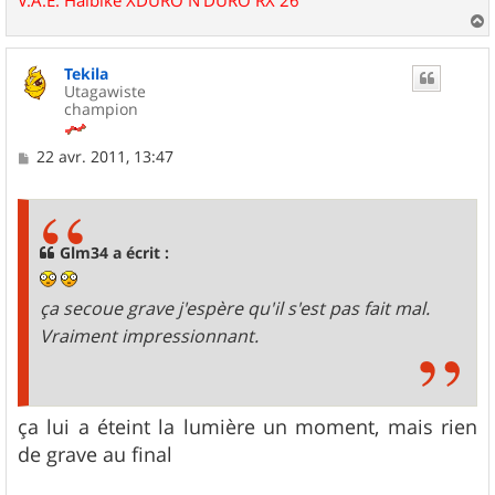
V.A.E. Haibike XDURO N'DURO RX 26"
a
u
Tekila
t
Utagawiste
champion
M
22 avr. 2011, 13:47
e
s
s
a
g
Glm34 a écrit :
e
ça secoue grave j'espère qu'il s'est pas fait mal.
Vraiment impressionnant.
ça lui a éteint la lumière un moment, mais rien
de grave au final