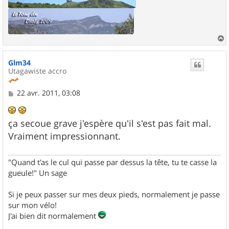
a
u
Glm34
t
Utagawiste accro
M
22 avr. 2011, 03:08
e
s
s
ça secoue grave j'espère qu'il s'est pas fait mal.
a
g
Vraiment impressionnant.
e
"Quand t'as le cul qui passe par dessus la tête, tu te casse la
gueule!" Un sage
Si je peux passer sur mes deux pieds, normalement je passe
sur mon vélo!
J'ai bien dit normalement