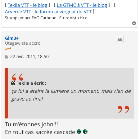
[
] - [
] - [
Tekila VTT - le blog
La GTMC à VTT - le blog
]
Arverne VTT : le forum auvergnat du VTT
Stumpjumper EVO Carbone - Etrex Vista Hcx
a
u
Glm34
t
Utagawiste accro
M
22 avr. 2011, 18:50
e
s
s
a
g
Tekila a écrit :
e
ça lui a éteint la lumière un moment, mais rien de
grave au final
Tu m'étonnes john!!!
En tout cas sacrée cascade