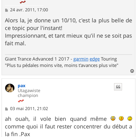
M
24 avr. 2011, 17:00
e
s
Alors la, je donne un 10/10, c'est la plus belle de
s
ce topic pour l'instant!
a
g
Impressionnant, et tant mieux qu'il ne se soit pas
e
fait mal.
Giant Trance Advanced 1 2017 -
garmin
edge
Touring
"Plus tu pédales moins vite, moins t'avances plus vite"
a
u
pax
t
Utagawiste
champion
M
03 mai 2011, 21:02
e
s
ah ouah, il vole bien quand même
s
comme quoi il faut rester concentrer du début a
a
g
la fin .Pax