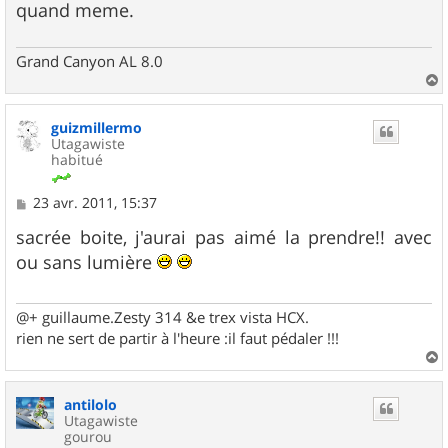
quand meme.
Grand Canyon AL 8.0
a
u
guizmillermo
t
Utagawiste
habitué
M
23 avr. 2011, 15:37
e
s
sacrée boite, j'aurai pas aimé la prendre!! avec
s
ou sans lumière
a
g
e
@+ guillaume.Zesty 314 &e trex vista HCX.
rien ne sert de partir à l'heure :il faut pédaler !!!
a
u
antilolo
t
Utagawiste
gourou