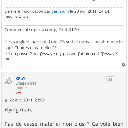
Dernière modification par
barthoum
le 23 avr. 2011, 14:14,
modifié 1 fois.
Commencal super 4 comp, Drift X170
"les sangliers passent, Luidji76 suit et nous ... on alimente le
sujet "boites et gamelles" !!!"
"là où passe Glm, j'essaye d'y passer, j'ai bien dit "j'essaye"
!!!!
a
u
XPaY
t
Utagawiste
expert
M
22 avr. 2011, 23:07
e
s
Flying man.
s
a
g
Pas de casse matériel non plus ? Ca vole bien
e