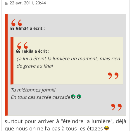
M
22 avr. 2011, 20:44
e
s
s
a
g
Glm34 a écrit :
e
Tekila a écrit :
ça lui a éteint la lumière un moment, mais rien
de grave au final
Tu m'étonnes john!!!
En tout cas sacrée cascade
surtout pour arriver à "éteindre la lumière", déjà
que nous on ne l'a pas à tous les étages