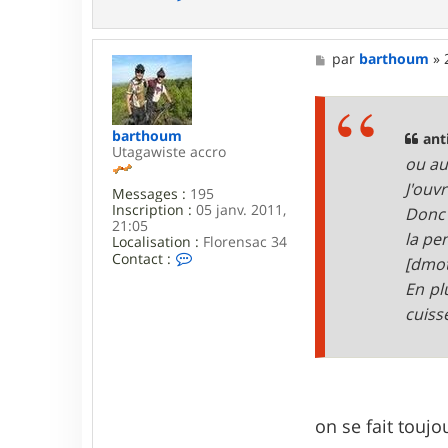
o
n
t
a
M
par
barthoum
»
c
e
t
s
e
s
r
a
barthoum
b
g
anti
Utagawiste accro
a
e
ou au
r
t
J'ouv
Messages :
195
h
Inscription :
05 janv. 2011,
Donc 
o
21:05
u
la pen
Localisation :
Florensac 34
m
C
Contact :
[dmot
o
En pl
n
t
cuiss
a
c
t
e
r
b
a
on se fait toujo
r