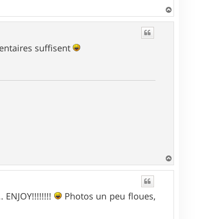
H
a
u
t
ntaires suffisent
H
a
u
t
 ENJOY!!!!!!!!
Photos un peu floues,