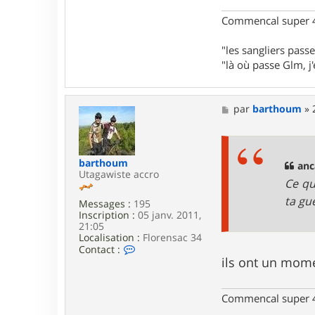
t
h
Commencal super 4
o
u
m
"les sangliers passe
"là où passe Glm, j'e
M
par
barthoum
»
e
s
s
a
barthoum
g
anc
Utagawiste accro
e
Ce que
ta gue
Messages :
195
Inscription :
05 janv. 2011,
21:05
Localisation :
Florensac 34
C
Contact :
o
ils ont un mome
n
t
a
Commencal super 4
c