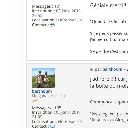
s
Géniale merci!!
Messages :
181
a
Inscription :
05 janv. 2011,
g
20:55
e
Localisation :
Florensac 34
"Quand t'as le cul q
C
Contact :
o
Si je peux passer 
n
t
J'ai bien dit norm
a
c
Se perdre c'est co
t
e
r
G
M
par
barthoum
»
l
e
m
s
j'adhère !!!! ca
3
s
4
la boite du mois 
a
barthoum
g
Utagawiste accro
e
Commencal super 4
Messages :
195
Inscription :
05 janv. 2011,
"les sangliers passe
21:05
"là où passe Glm, j'e
Localisation :
Florensac 34
C
Contact :