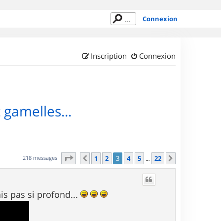
Connexion
Inscription
Connexion
 gamelles...
Page
3
sur
22
218 messages
1
2
3
4
5
22
Précédent
Suivant
…
is pas si profond...