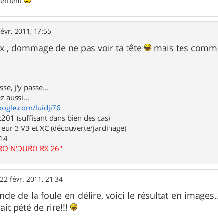
ngement
févr. 2011, 17:55
x , dommage de ne pas voir ta tête
mais tes comme
se, j'y passe...
z aussi...
oogle.com/luidji76
01 (suffisant dans bien des cas)
eur 3 V3 et XC (découverte/jardinage)
.14
URO N'DURO RX 26"
»
22 févr. 2011, 21:34
nde de la foule en délire, voici le résultat en images...
it pété de rire!!!