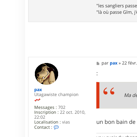
t
e
"les sangliers passe
r
"là où passe Glm, j'e
b
a
r
t
h
o
u
m
M
par
pax
»
22 févr
e
s
:
s
a
g
pax
e
Utagawiste champion
Ma de
Messages :
702
Inscription :
22 oct. 2010,
22:02
un bon bain de b
Localisation :
vias
C
Contact :
o
n