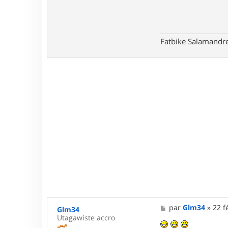
Fatbike Salamandre
M
par
Glm34
»
22 f
Glm34
e
Utagawiste accro
s