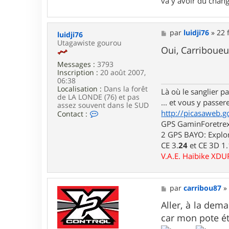
va y avoir du cha
t
a
c
t
M
par
luidji76
»
22 
luidji76
e
e
Utagawiste gourou
r
s
Oui, Carriboueu
p
s
a
Messages :
3793
a
x
Inscription :
20 août 2007,
g
06:38
e
Localisation :
Dans la forêt
Là où le sanglier pas
de LA LONDE (76) et pas
... et vous y passere
assez souvent dans le SUD
http://picasaweb.g
C
Contact :
o
GPS GaminForetrex2
n
2 GPS BAYO: Explor
t
CE 3.
24
et CE 3D 1
a
c
V.A.E. Haibike XD
t
e
r
l
M
par
carribou87
u
e
i
s
Aller, à la dema
d
s
car mon pote éta
j
a
i
g