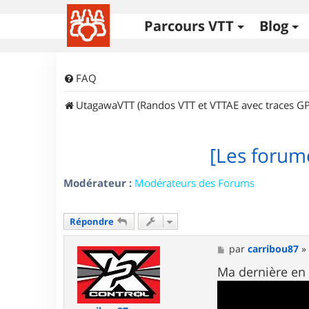
Parcours VTT
Blog
FAQ
UtagawaVTT (Randos VTT et VTTAE avec traces GP
[Les forume
Modérateur :
Modérateurs des Forums
Répondre
M
par
carribou87
e
s
Ma dernière en 
s
a
g