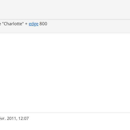
 "Charlotte" +
edge
800
évr. 2011, 12:07