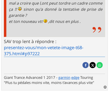
mal a croire que l,ont peut tordre un cadre comme
ça !!
sinon qu'a donné la tentative de prise de
garantie ?
et ton nouveau vtt
,dit nous en plus .
SAV trop lent à répondre :
presentez-vous/mon-vetete-image-t68-
375.html#p97222
Giant Trance Advanced 1 2017 -
garmin
edge
Touring
"Plus tu pédales moins vite, moins t'avances plus vite"
a
u
t