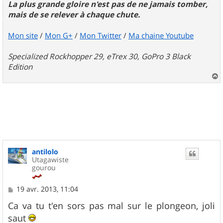
La plus grande gloire n'est pas de ne jamais tomber,
mais de se relever à chaque chute.
Mon site
/
Mon G+
/
Mon Twitter
/
Ma chaine Youtube
Specialized Rockhopper 29, eTrex 30, GoPro 3 Black
Edition
a
u
t
antilolo
Utagawiste
gourou
M
19 avr. 2013, 11:04
e
s
Ca va tu t'en sors pas mal sur le plongeon, joli
s
saut
a