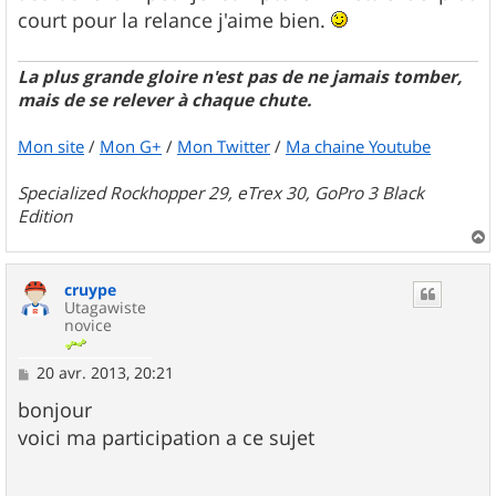
court pour la relance j'aime bien.
La plus grande gloire n'est pas de ne jamais tomber,
mais de se relever à chaque chute.
Mon site
/
Mon G+
/
Mon Twitter
/
Ma chaine Youtube
Specialized Rockhopper 29, eTrex 30, GoPro 3 Black
Edition
a
u
cruype
t
Utagawiste
novice
M
20 avr. 2013, 20:21
e
s
bonjour
s
voici ma participation a ce sujet
a
g
e