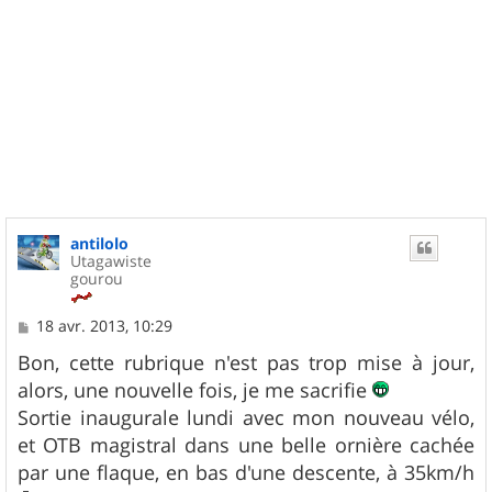
antilolo
Utagawiste
gourou
M
18 avr. 2013, 10:29
e
s
Bon, cette rubrique n'est pas trop mise à jour,
s
alors, une nouvelle fois, je me sacrifie
a
g
Sortie inaugurale lundi avec mon nouveau vélo,
e
et OTB magistral dans une belle ornière cachée
par une flaque, en bas d'une descente, à 35km/h