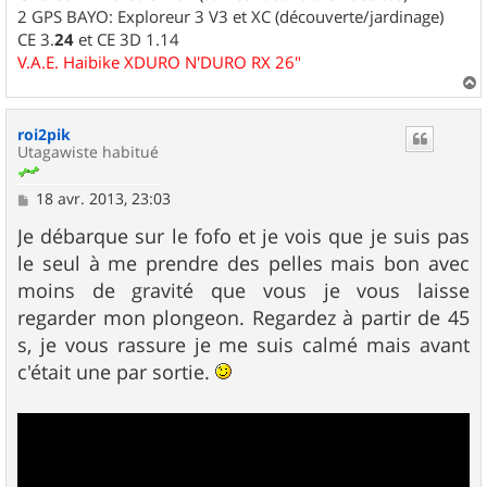
2 GPS BAYO: Exploreur 3 V3 et XC (découverte/jardinage)
CE 3.
24
et CE 3D 1.14
V.A.E. Haibike XDURO N'DURO RX 26"
a
u
roi2pik
t
Utagawiste habitué
M
18 avr. 2013, 23:03
e
s
Je débarque sur le fofo et je vois que je suis pas
s
le seul à me prendre des pelles mais bon avec
a
g
moins de gravité que vous je vous laisse
e
regarder mon plongeon. Regardez à partir de 45
s, je vous rassure je me suis calmé mais avant
c'était une par sortie.