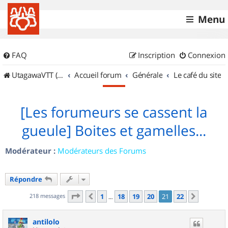
Menu
FAQ
Inscription
Connexion
UtagawaVTT (Randos VTT et VTTAE avec traces GPS)
Accueil forum
Générale
Le café du site
[Les forumeurs se cassent la
gueule] Boites et gamelles...
Modérateur :
Modérateurs des Forums
Répondre
Page
21
sur
22
218 messages
1
18
19
20
21
22
Précédent
Suivant
…
antilolo