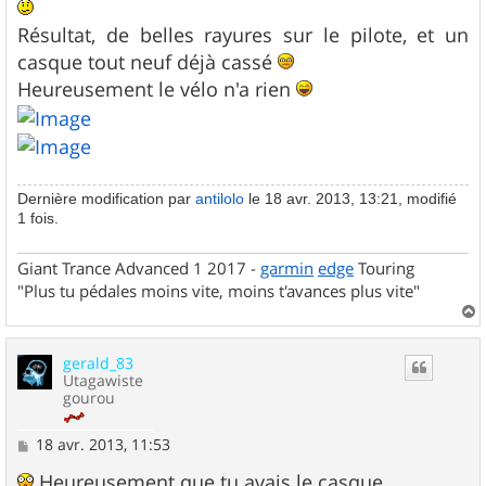
Résultat, de belles rayures sur le pilote, et un
casque tout neuf déjà cassé
Heureusement le vélo n'a rien
Dernière modification par
antilolo
le 18 avr. 2013, 13:21, modifié
1 fois.
Giant Trance Advanced 1 2017 -
garmin
edge
Touring
"Plus tu pédales moins vite, moins t'avances plus vite"
a
u
gerald_83
t
Utagawiste
gourou
M
18 avr. 2013, 11:53
e
s
Heureusement que tu avais le casque