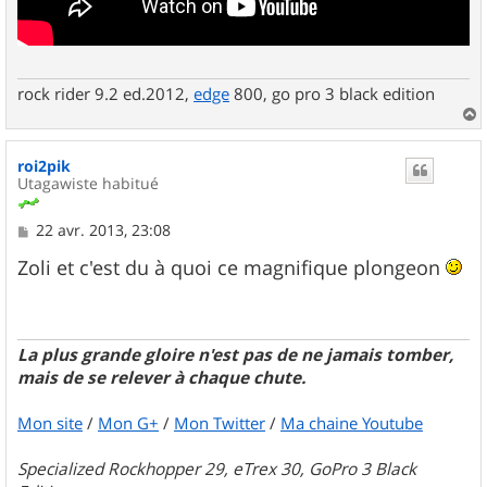
rock rider 9.2 ed.2012,
edge
800, go pro 3 black edition
a
u
roi2pik
t
Utagawiste habitué
M
22 avr. 2013, 23:08
e
s
Zoli et c'est du à quoi ce magnifique plongeon
s
a
g
e
La plus grande gloire n'est pas de ne jamais tomber,
mais de se relever à chaque chute.
Mon site
/
Mon G+
/
Mon Twitter
/
Ma chaine Youtube
Specialized Rockhopper 29, eTrex 30, GoPro 3 Black