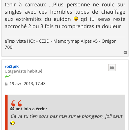
e
tenir à carreaux ...Plus personne ne roule sur
singles avec ces horribles tubes de chauffage
aux extrémités du guidon
qd tu seras resté
accroché 2 ou 3 fois tu comprendras ta douleur
eTrex vista HCx - CE3D - Memorymap Alpes v5 - Orégon
700
a
u
roi2pik
t
Utagawiste habitué
M
19 avr. 2013, 17:48
e
s
s
a
g
antilolo a écrit :
e
Ca va tu t'en sors pas mal sur le plongeon, joli saut