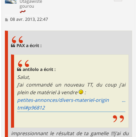
Utagawiste
gourou
M
08 avr. 2013, 22:47
e
s
s
a
g
PAX a écrit :
e
antilolo a écrit :
Salut,
J'ai commandé un nouveau TT, du coup j'ai
plein de matériel à vendre
:
petites-annonces/divers-materiel-origin ...
tml#p96812
impressionnant le résultat de ta gamelle !!!j'ai du