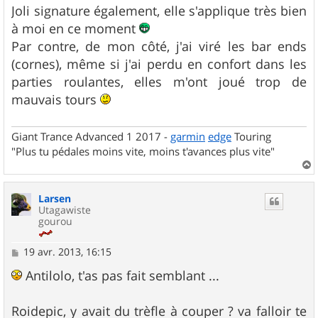
g
Joli signature également, elle s'applique très bien
e
à moi en ce moment
Par contre, de mon côté, j'ai viré les bar ends
(cornes), même si j'ai perdu en confort dans les
parties roulantes, elles m'ont joué trop de
mauvais tours
Giant Trance Advanced 1 2017 -
garmin
edge
Touring
"Plus tu pédales moins vite, moins t'avances plus vite"
a
u
Larsen
t
Utagawiste
gourou
M
19 avr. 2013, 16:15
e
s
Antilolo, t'as pas fait semblant ...
s
a
g
Roidepic, y avait du trèfle à couper ? va falloir te