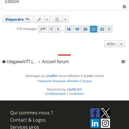
Edition
a
u
Répondre
t
Page
21
sur
22
218 messages
1
18
19
20
21
22
Précédent
Suivant
…
Aller
UtagawaVTT (Randos VTT et VTTAE avec traces GPS)
Accueil forum
Développé par
phpBB
® Forum Software © phpBB Limited
Traduction française officielle
©
Qiaeru
Optimized by:
phpBB SEO
Confidentialité
|
Conditions
Qui sommes-nous ?
Contact & Logos
Services pros