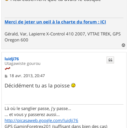
s
a
g
e
Merci de jeter un oeil à la charte du forum : ICI
Gérald, Var, Lapierre X-Control 410 2007, VTTAE TREK, GPS
Oregon 600
a
u
luidji76
t
Utagawiste gourou
M
18 avr. 2013, 20:47
e
s
Décidément tu as la poisse
s
a
g
e
Là où le sanglier passe, j'y passe...
... et vous y passerez aussi...
http://picasaweb.google.com/luidji76
GPS GaminForetrex201 (suffisant dans bien des cas)