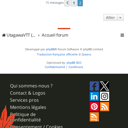
15 messages
1
2
Précédent
Aller
UtagawaVTT (Randos VTT et VTTAE avec traces GPS)
Accueil forum
Développé par
phpBB
® Forum Software © phpBB Limited
Traduction française officielle
©
Qiaeru
Optimized by:
phpBB SEO
Confidentialité
|
Conditions
Qui sommes-nous ?
Contact & Logos
Services pros
Mentions légales
Politique de
confidentialité
Consentement / Cookies