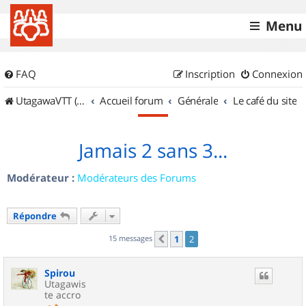
Menu
FAQ
Inscription
Connexion
UtagawaVTT (Randos VTT et VTTAE avec traces GPS)
Accueil forum
Générale
Le café du site
Jamais 2 sans 3...
Modérateur :
Modérateurs des Forums
Répondre
15 messages
1
2
Précédent
Spirou
Utagawis
te accro