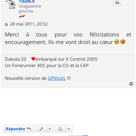
Titof6.9
t
Utagawiste
gourou
M
28 mai 2011, 20:52
e
s
Merci à tous pour vos félicitations et
s
encouragement. Ils me vont droit au cœur
a
g
e
Dakota 20
embarqué sur X Control 2005
Un Forerunner 405 pour la CO et la CAP
Nouvelle version de
GPXtoXL
!!!
a
u
t
Répondre