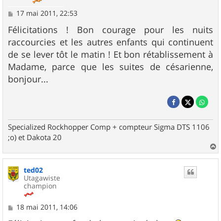
M
17 mai 2011, 22:53
e
s
Félicitations ! Bon courage pour les nuits
s
raccourcies et les autres enfants qui continuent
a
g
de se lever tôt le matin ! Et bon rétablissement à
e
Madame, parce que les suites de césarienne,
bonjour...
Specialized Rockhopper Comp + compteur Sigma DTS 1106
;o) et Dakota 20
a
u
ted02
t
Utagawiste
champion
M
18 mai 2011, 14:06
e