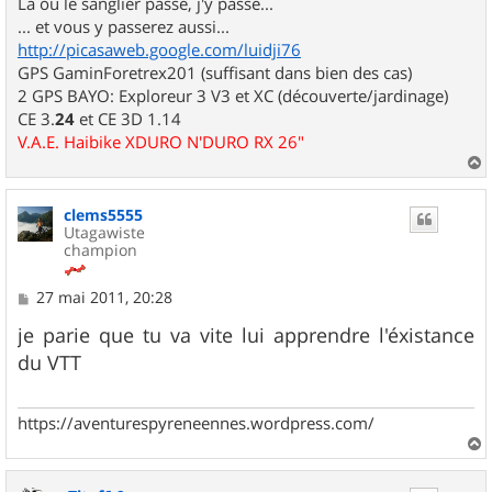
Là où le sanglier passe, j'y passe...
... et vous y passerez aussi...
http://picasaweb.google.com/luidji76
GPS GaminForetrex201 (suffisant dans bien des cas)
2 GPS BAYO: Exploreur 3 V3 et XC (découverte/jardinage)
CE 3.
24
et CE 3D 1.14
V.A.E. Haibike XDURO N'DURO RX 26"
a
u
clems5555
t
Utagawiste
champion
M
27 mai 2011, 20:28
e
s
je parie que tu va vite lui apprendre l'éxistance
s
du VTT
a
g
e
https://aventurespyreneennes.wordpress.com/
a
u