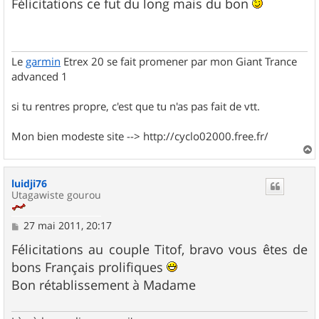
s
Félicitations ce fut du long mais du bon
s
a
g
e
Le
garmin
Etrex 20 se fait promener par mon Giant Trance
advanced 1
si tu rentres propre, c'est que tu n'as pas fait de vtt.
Mon bien modeste site --> http://cyclo02000.free.fr/
a
u
luidji76
t
Utagawiste gourou
M
27 mai 2011, 20:17
e
s
Félicitations au couple Titof, bravo vous êtes de
s
bons Français prolifiques
a
g
Bon rétablissement à Madame
e