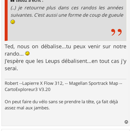
ted02 a écrit :
e
(..) je retourne plus dans ces randos les années
suivantes. C'est aussi une forme de coup de gueule
Ted, nous on débalise...tu peux venir sur notre
rando...
J'espère que les Leups débalisent...en tout cas j'y
serai.
Robert --Lapierre X Flow 312, -- Magellan Sportrack Map --
CartoExploreur3 V3.20
On peut faire du vélo sans se prendre la tête, ça fait déjà
assez mal aux jambes.
a