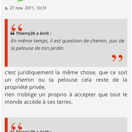
M
27 nov. 2011, 10:31
e
s
s
a
g
Thierry26 a écrit :
e
En même temps, il est question de chemin, pas de
la pelouse de ton jardin.
c'est juridiquement la même chose, que ce soit
un chemin ou ta pelouse cela reste de la
propriété privée.
rien n'oblige un proprio à accepter que tout le
monde accède à ses terres.