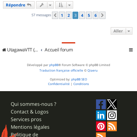
u
Répondre
t
57 messages
1
2
3
4
5
6
Précédent
Suivant
Aller
UtagawaVTT (Randos VTT et VTTAE avec traces GPS)
Accueil forum
Développé par
phpBB
® Forum Software © phpBB Limited
Traduction française officielle
©
Qiaeru
Optimized by:
phpBB SEO
Confidentialité
|
Conditions
Qui sommes-nous ?
Contact & Logos
Services pros
Mentions légales
Politique de