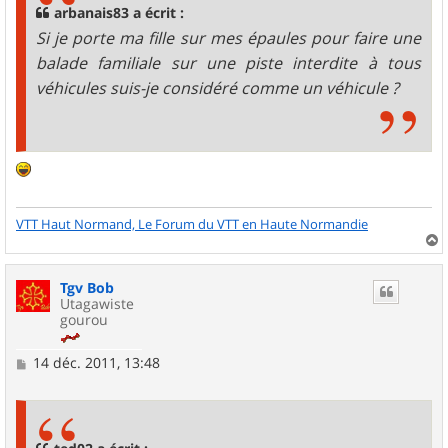
arbanais83 a écrit :
Si je porte ma fille sur mes épaules pour faire une
balade familiale sur une piste interdite à tous
véhicules suis-je considéré comme un véhicule ?
VTT Haut Normand, Le Forum du VTT en Haute Normandie
a
u
Tgv Bob
t
Utagawiste
gourou
M
14 déc. 2011, 13:48
e
s
s
a
g