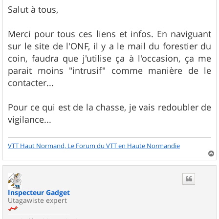
s
Salut à tous,
s
a
g
Merci pour tous ces liens et infos. En naviguant
e
sur le site de l'ONF, il y a le mail du forestier du
coin, faudra que j'utilise ça à l'occasion, ça me
parait moins "intrusif" comme manière de le
contacter...
Pour ce qui est de la chasse, je vais redoubler de
vigilance...
VTT Haut Normand, Le Forum du VTT en Haute Normandie
a
u
t
Inspecteur Gadget
Utagawiste expert