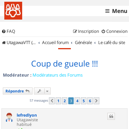
Menu
FAQ
Inscription
Connexion
UtagawaVTT (Randos VTT et VTTAE avec traces GPS)
Accueil forum
Générale
Le café du site
Coup de gueule !!!
Modérateur :
Modérateurs des Forums
Répondre
57 messages
1
2
3
4
5
6
Précédent
Suivant
lefredlyon
Utagawiste
habitué