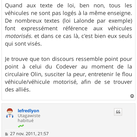
Quand aux texte de loi, ben non, tous les
véhicules ne sont pas logés à la même enseigne.
De nombreux textes (loi Lalonde par exemple)
font expressément référence aux véhicules
motorisés
. et dans ce cas là, c'est bien eux seuls
qui sont visés.
Je trouve que ton discours ressemble point pour
point à celui du Codever au moment de la
circulaire Olin, susciter la peur, entretenir le flou
véhicule/véhicule motorisé, afin de se trouver
des alliés.
a
u
lefredlyon
t
Utagawiste
habitué
M
27 nov. 2011, 21:57