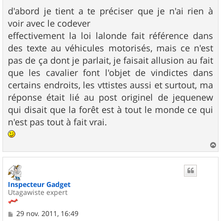
e
s
d'abord je tient a te préciser que je n'ai rien à
s
voir avec le codever
a
g
effectivement la loi lalonde fait référence dans
e
des texte au véhicules motorisés, mais ce n'est
pas de ça dont je parlait, je faisait allusion au fait
que les cavalier font l'objet de vindictes dans
certains endroits, les vttistes aussi et surtout, ma
réponse était lié au post originel de jequenew
qui disait que la forêt est à tout le monde ce qui
n'est pas tout à fait vrai.
a
u
t
Inspecteur Gadget
Utagawiste expert
M
29 nov. 2011, 16:49
e