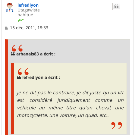
u
lefredlyon
t
Utagawiste
habitué
M
15 déc. 2011, 18:33
e
s
s
a
g
arbanais83 a écrit :
e
lefredlyon a écrit :
je ne dit pas le contraire, je dit juste qu'un vtt
est considéré juridiquement comme un
véhicule au même titre qu'un cheval, une
motocyclette, une voiture, un quad, etc..