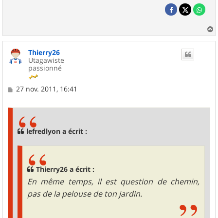
a
u
Thierry26
t
Utagawiste
passionné
M
27 nov. 2011, 16:41
e
s
s
a
g
lefredlyon a écrit :
e
Thierry26 a écrit :
En même temps, il est question de chemin,
pas de la pelouse de ton jardin.