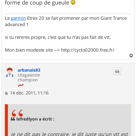
forme de coup de gueule
Le
garmin
Etrex 20 se fait promener par mon Giant Trance
advanced 1
si tu rentres propre, c'est que tu n'as pas fait de vtt.
Mon bien modeste site --> http://cyclo02000.free.fr/
a
u
arbanais83
t
Utagawiste
champion
M
14 déc. 2011, 11:16
e
s
s
a
g
lefredlyon a écrit :
e
je ne dit pas le contraire, je dit juste qu'un vtt est