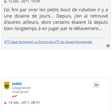
M
12 déc. 2011, 19:59
e
s
J'ai fini par virer les petits bout de rubalise il y a
s
une dizaine de jours... Depuis, j'en ai retrouvé
a
g
d'autres ailleurs, dont certains étaient là depuis
e
bien longtemps à en juger par le délavement...
VTT Haut Normand, Le Forum du VTT en Haute Normandie
a
u
t
ted02
Utagawiste
champion
M
14 déc. 2011, 08:57
e
s