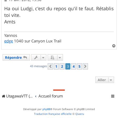
e
s
Ha oui Ludgi, c'est du repos qu'il te faut. Rétablis
s
toi vite.
a
g
Amts
e
Yannos
edge
1040 sur Canyon Lux Trail
a
u
Répondre
t
43 messages
1
2
3
4
5
Précédent
Suivant
Aller
UtagawaVTT (Randos VTT et VTTAE avec traces GPS)
Accueil forum
Développé par
phpBB
® Forum Software © phpBB Limited
Traduction française officielle
©
Qiaeru