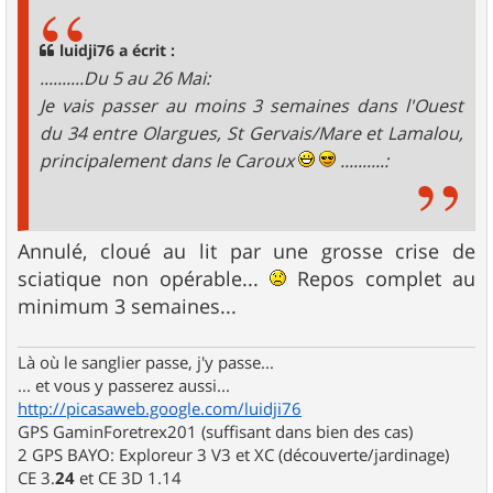
s
a
g
luidji76 a écrit :
e
..........Du 5 au 26 Mai:
Je vais passer au moins 3 semaines dans l'Ouest
du 34 entre Olargues, St Gervais/Mare et Lamalou,
principalement dans le Caroux
..........:
Annulé, cloué au lit par une grosse crise de
sciatique non opérable...
Repos complet au
minimum 3 semaines...
Là où le sanglier passe, j'y passe...
... et vous y passerez aussi...
http://picasaweb.google.com/luidji76
GPS GaminForetrex201 (suffisant dans bien des cas)
2 GPS BAYO: Exploreur 3 V3 et XC (découverte/jardinage)
CE 3.
24
et CE 3D 1.14