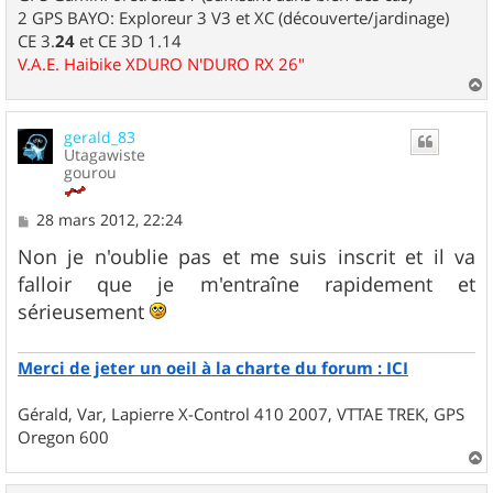
2 GPS BAYO: Exploreur 3 V3 et XC (découverte/jardinage)
CE 3.
24
et CE 3D 1.14
V.A.E. Haibike XDURO N'DURO RX 26"
a
u
gerald_83
t
Utagawiste
gourou
M
28 mars 2012, 22:24
e
s
Non je n'oublie pas et me suis inscrit et il va
s
falloir que je m'entraîne rapidement et
a
g
sérieusement
e
Merci de jeter un oeil à la charte du forum : ICI
Gérald, Var, Lapierre X-Control 410 2007, VTTAE TREK, GPS
Oregon 600
a
u