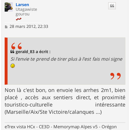
Larsen
t
Utagawiste
gourou
M
28 mars 2012, 22:33
e
s
s
a
g
gerald_83 a écrit :
e
Si l'envie te prend de tirer plus à l'est fais moi signe
Non là c'est bon, on envoie les arrhes 2m1, bien
placé , accès aux sentiers direct, et proximité
touristico-culturelle intéressante
(Marseille/Aix/Ste Victoire/calanques ...)
eTrex vista HCx - CE3D - Memorymap Alpes v5 - Orégon