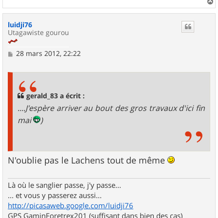
a
u
luidji76
t
Utagawiste gourou
M
28 mars 2012, 22:22
e
s
s
a
g
gerald_83 a écrit :
e
....J'espère arriver au bout des gros travaux d'ici fin
mai
)
N'oublie pas le Lachens tout de même
Là où le sanglier passe, j'y passe...
... et vous y passerez aussi...
http://picasaweb.google.com/luidji76
GPS GaminForetrex201 (suffisant dans bien des cas)