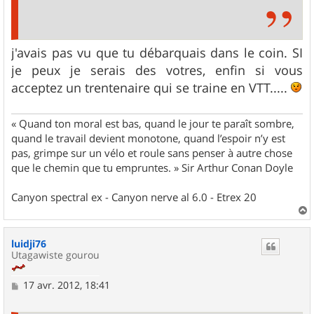
j'avais pas vu que tu débarquais dans le coin. SI
je peux je serais des votres, enfin si vous
acceptez un trentenaire qui se traine en VTT.....
« Quand ton moral est bas, quand le jour te paraît sombre,
quand le travail devient monotone, quand l’espoir n’y est
pas, grimpe sur un vélo et roule sans penser à autre chose
que le chemin que tu empruntes. » Sir Arthur Conan Doyle
Canyon spectral ex - Canyon nerve al 6.0 - Etrex 20
a
u
luidji76
t
Utagawiste gourou
M
17 avr. 2012, 18:41
e
s