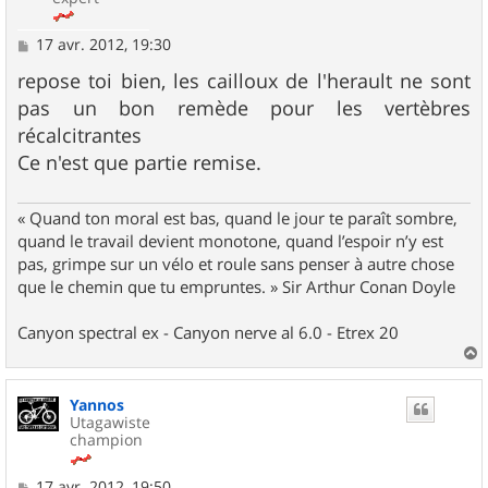
M
17 avr. 2012, 19:30
e
s
repose toi bien, les cailloux de l'herault ne sont
s
pas un bon remède pour les vertèbres
a
g
récalcitrantes
e
Ce n'est que partie remise.
« Quand ton moral est bas, quand le jour te paraît sombre,
quand le travail devient monotone, quand l’espoir n’y est
pas, grimpe sur un vélo et roule sans penser à autre chose
que le chemin que tu empruntes. » Sir Arthur Conan Doyle
Canyon spectral ex - Canyon nerve al 6.0 - Etrex 20
a
u
Yannos
t
Utagawiste
champion
M
17 avr. 2012, 19:50