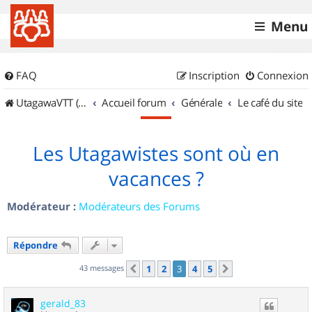
Menu
FAQ
Inscription
Connexion
UtagawaVTT (Randos VTT et VTTAE avec traces GPS)
Accueil forum
Générale
Le café du site
Les Utagawistes sont où en
vacances ?
Modérateur :
Modérateurs des Forums
Répondre
43 messages
1
2
3
4
5
Précédent
Suivant
gerald_83