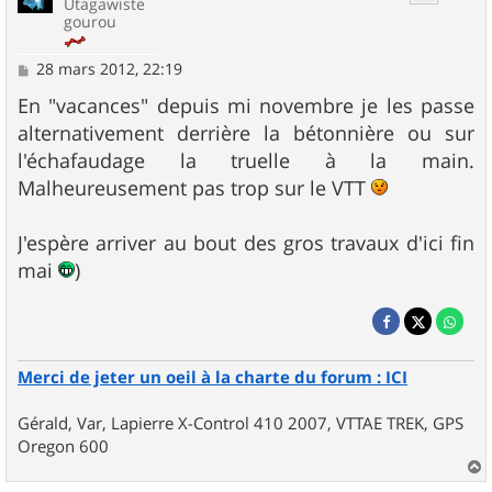
Utagawiste
gourou
M
28 mars 2012, 22:19
e
s
En "vacances" depuis mi novembre je les passe
s
alternativement derrière la bétonnière ou sur
a
g
l'échafaudage la truelle à la main.
e
Malheureusement pas trop sur le VTT
J'espère arriver au bout des gros travaux d'ici fin
mai
)
Merci de jeter un oeil à la charte du forum : ICI
Gérald, Var, Lapierre X-Control 410 2007, VTTAE TREK, GPS
Oregon 600
a