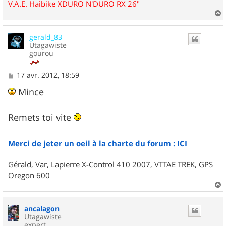
V.A.E. Haibike XDURO N'DURO RX 26"
a
u
gerald_83
t
Utagawiste
gourou
M
17 avr. 2012, 18:59
e
s
Mince
s
a
g
Remets toi vite
e
Merci de jeter un oeil à la charte du forum : ICI
Gérald, Var, Lapierre X-Control 410 2007, VTTAE TREK, GPS
Oregon 600
a
u
ancalagon
t
Utagawiste
expert