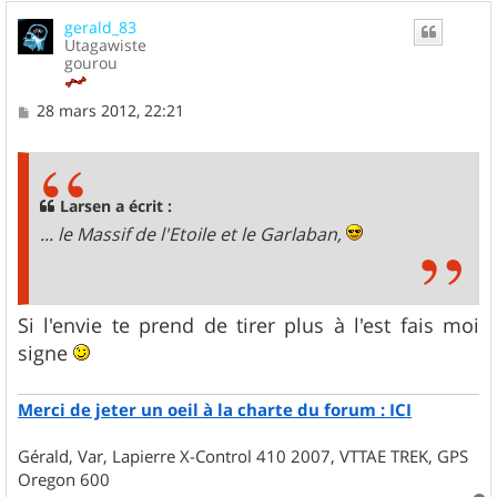
u
gerald_83
t
Utagawiste
gourou
M
28 mars 2012, 22:21
e
s
s
a
g
Larsen a écrit :
e
... le Massif de l'Etoile et le Garlaban,
Si l'envie te prend de tirer plus à l'est fais moi
signe
Merci de jeter un oeil à la charte du forum : ICI
Gérald, Var, Lapierre X-Control 410 2007, VTTAE TREK, GPS
Oregon 600