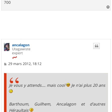
700
a
u
t
ancalagon
Utagawiste
expert
M
29 mars 2012, 18:12
e
s
s
a
g
Je vous y attends.... mais cool
Je n'ai plus 20 ans
e
Barthoum, Guilhem, Ancalagon et d'autres
Héraultais