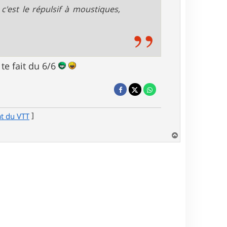
c'est le répulsif à moustiques,
 te fait du 6/6
]
at du VTT
H
a
u
t