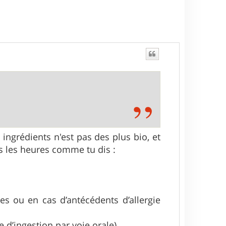
t
 ingrédients n'est pas des plus bio, et
s les heures comme tu dis :
s ou en cas d’antécédents d’allergie
 d’ingestion par voie orale).