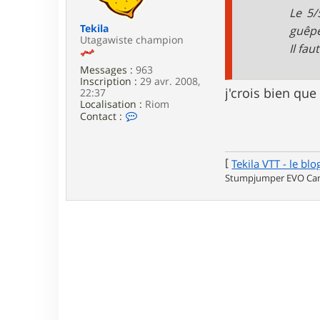
e
Le 5/
Tekila
guêpes
Utagawiste champion
Il fa
Messages :
963
Inscription :
29 avr. 2008,
j'crois bien que
22:37
Localisation :
Riom
C
Contact :
o
n
t
a
[
Tekila VTT - le blo
c
Stumpjumper EVO Carb
t
e
r
T
e
k
i
l
a