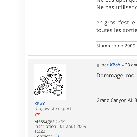
e
Ne pas utiliser
r
r
o
en gros c'est le
n
d
toutes les sorti
o
u
d
Stump comp 2009 - 
o
u
5
0
M
par
XPaY
»
23 ao
e
s
Dommage, moi qu
s
a
g
e
Grand Canyon AL 8
XPaY
Utagawiste expert
Messages :
344
Inscription :
01 août 2009,
15:23
C
Contact :