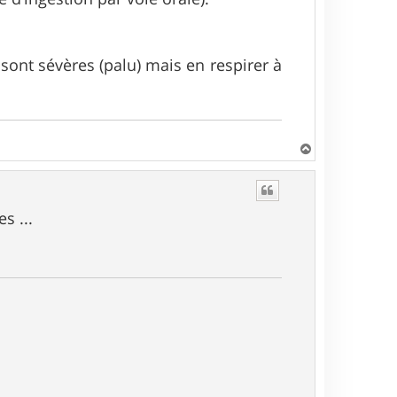
 sont sévères (palu) mais en respirer à
H
a
u
t
s ...