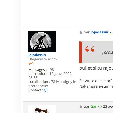
M
par
jojodassin
»
e
s
s
a
g
j'cro
jojodassin
e
Utagawiste accro
oui et si tu raj
Messages :
198
Inscription :
12 janv. 2009,
23:53
En vtt ce que je pré
Localisation :
78 Montigny le
bretonneux
Nakamura e-summi
C
Contact :
o
n
t
a
M
par
Garik
»
23 ao
c
e