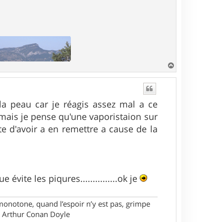
H
a
u
t
 la peau car je réagis assez mal a ce
T mais je pense qu'une vaporistaion sur
te d'avoir a en remettre a cause de la
vite les piqures...............ok je
monotone, quand l’espoir n’y est pas, grimpe
ir Arthur Conan Doyle