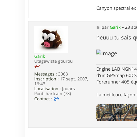
o
n
Canyon spectral ex 
t
a
c
t
M
par
Garik
»
23 ao
e
e
r
s
heuuu tu sais q
a
s
n
a
c
g
a
Garik
e
l
Utagawiste gourou
a
Engine LAB NGN140 
g
Messages :
3068
o
d'un GPSmap 60CS
Inscription :
17 sept. 2007,
n
Forerunner 405 éq
16:43
Localisation :
Jouars-
Pontchartrain (78)
La meilleure façon d
C
Contact :
o
n
t
a
c
t
e