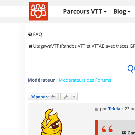
Parcours VTT
Blog
FAQ
UtagawaVTT (Randos VTT et VTTAE avec traces GP
Qu
Modérateur :
Modérateurs des Forums
Répondre
M
par
Tekila
»
23 a
e
s
s
a
g
Gari