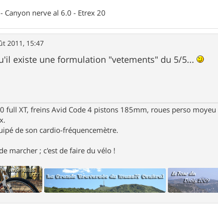
- Canyon nerve al 6.0 - Etrex 20
ût 2011, 15:47
u'il existe une formulation "vetements" du 5/5...
full XT, freins Avid Code 4 pistons 185mm, roues perso moyeu 
x.
uipé de son cardio-fréquencemètre.
e marcher ; c'est de faire du vélo !