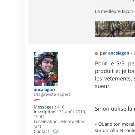
La meilleure façon d
M
par
ancalagon
»
e
s
Pour le 5/5, pe
s
produit et je to
a
g
les vetements, 
e
sueur.
ancalagon
Utagawiste expert
Messages :
416
Sinon utilise la
Inscription :
31 août 2010,
19:47
Localisation :
Montpellier
« Quand ton moral e
(34)
sur un vélo et rou
C
Contact :