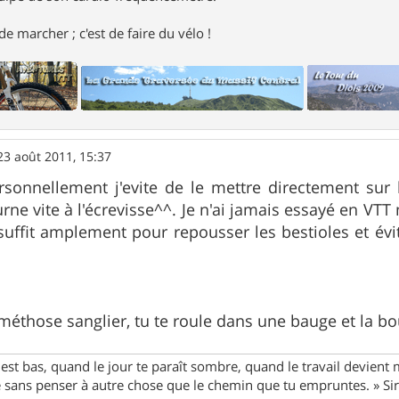
e marcher ; c'est de faire du vélo !
23 août 2011, 15:37
rsonnellement j'evite de le mettre directement sur
urne vite à l'écrevisse^^. Je n'ai jamais essayé en VT
suffit amplement pour repousser les bestioles et évi
 méthose sanglier, tu te roule dans une bauge et la boue é
st bas, quand le jour te paraît sombre, quand le travail devient 
le sans penser à autre chose que le chemin que tu empruntes. » S