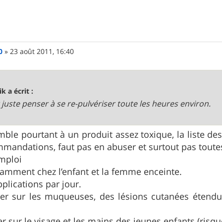
0
»
23 août 2011, 16:40
k a écrit :
ut juste penser à se re-pulvériser toute les heures environ.
mble pourtant à un produit assez toxique, la liste des
mandations, faut pas en abuser et surtout pas toute
emploi
tamment chez l’enfant et la femme enceinte.
plications par jour.
er sur les muqueuses, des lésions cutanées étendue
 sur le visage et les mains des jeunes enfants (risque