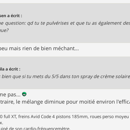
sen a écrit :
une question: qd tu te pulvérises et que tu as également de
que?
peu mais rien de bien méchant...
la a écrit :
is bien que si tu mets du 5/5 dans ton spray de crème solaire,
me pas...
ntraire, le mélange diminue pour moitié environ l'efficac
full XT, freins Avid Code 4 pistons 185mm, roues perso moyeu 
x.
uipé de son cardio-fréquencemètre.