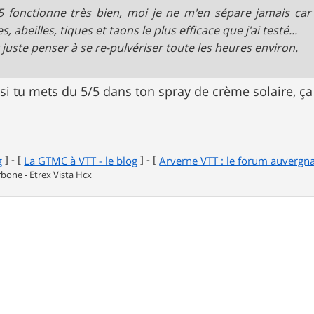
5 fonctionne très bien, moi je ne m'en sépare jamais car 
, abeilles, tiques et taons le plus efficace que j'ai testé...
ut juste penser à se re-pulvériser toute les heures environ.
 si tu mets du 5/5 dans ton spray de crème solaire, ça
] - [
] - [
g
La GTMC à VTT - le blog
Arverne VTT : le forum auvergn
one - Etrex Vista Hcx