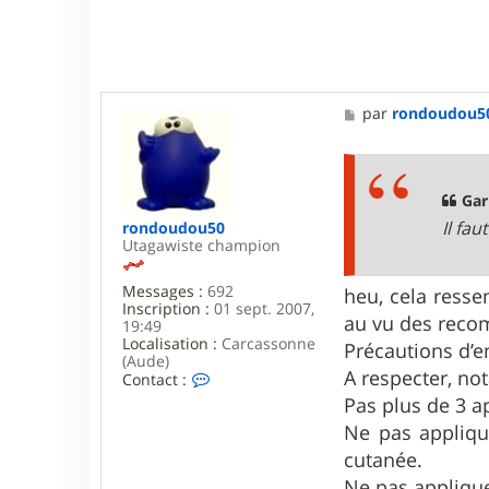
r
G
a
r
i
k
M
par
rondoudou5
e
s
s
a
g
Gari
e
Il fa
rondoudou50
Utagawiste champion
Messages :
692
heu, cela resse
Inscription :
01 sept. 2007,
au vu des recom
19:49
Localisation :
Carcassonne
Précautions d’
(Aude)
A respecter, no
C
Contact :
o
Pas plus de 3 ap
n
t
Ne pas appliqu
a
cutanée.
c
t
Ne pas appliquer