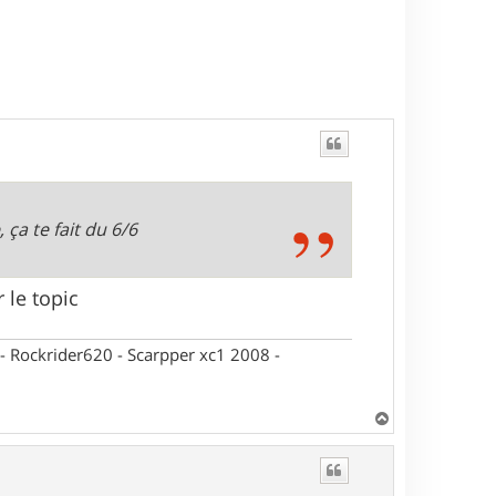
 ça te fait du 6/6
 le topic
- Rockrider620 - Scarpper xc1 2008 -
H
a
u
t