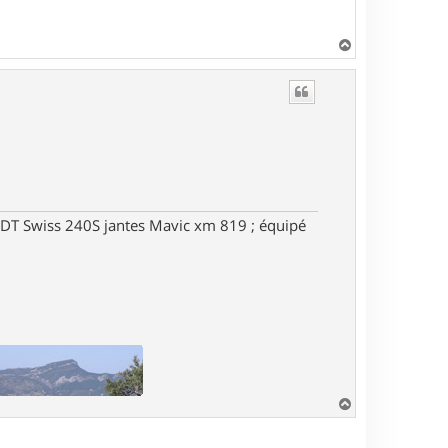
H
a
u
t
DT Swiss 240S jantes Mavic xm 819 ; équipé
H
a
u