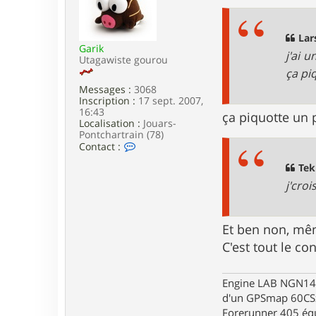
t
s
e
s
r
a
j
g
Lar
o
Garik
e
j'ai 
j
Utagawiste gourou
o
ça pi
d
Messages :
3068
a
Inscription :
17 sept. 2007,
s
16:43
s
ça piquotte un 
Localisation :
Jouars-
i
Pontchartrain (78)
n
C
Contact :
o
n
Teki
t
j'cro
a
c
t
e
Et ben non, mê
r
C'est tout le co
G
a
r
i
Engine LAB NGN140 
k
d'un GPSmap 60CS
Forerunner 405 éq