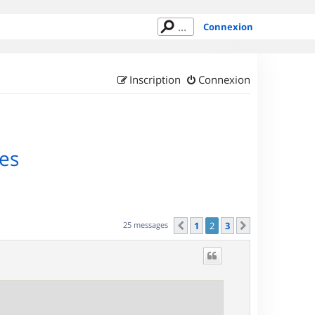
Connexion
Inscription
Connexion
tes
25 messages
1
2
3
Précédent
Suivant