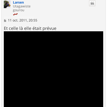
Larsen
t
Utagawiste
gourou
M
11 oct. 2011, 20:55
e
s
Et celle là elle était prévue
s
a
g
e