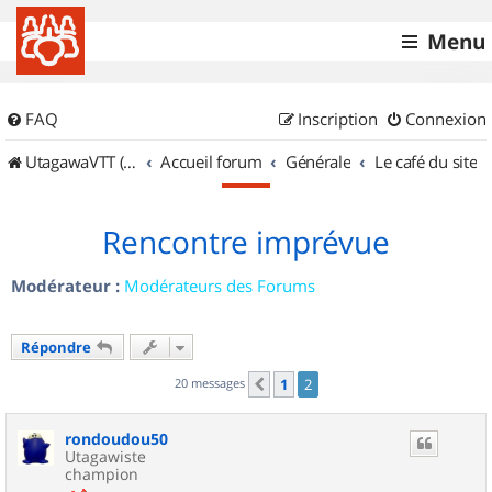
Menu
FAQ
Inscription
Connexion
UtagawaVTT (Randos VTT et VTTAE avec traces GPS)
Accueil forum
Générale
Le café du site
Rencontre imprévue
Modérateur :
Modérateurs des Forums
Répondre
20 messages
1
2
Précédent
rondoudou50
Utagawiste
champion