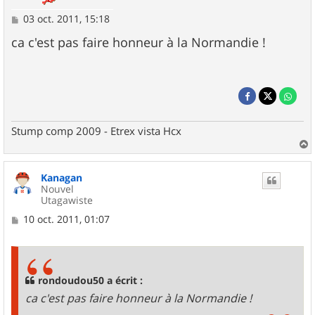
M
03 oct. 2011, 15:18
e
s
ca c'est pas faire honneur à la Normandie !
s
a
g
e
Stump comp 2009 - Etrex vista Hcx
a
u
Kanagan
t
Nouvel
Utagawiste
M
10 oct. 2011, 01:07
e
s
s
a
g
rondoudou50 a écrit :
e
ca c'est pas faire honneur à la Normandie !