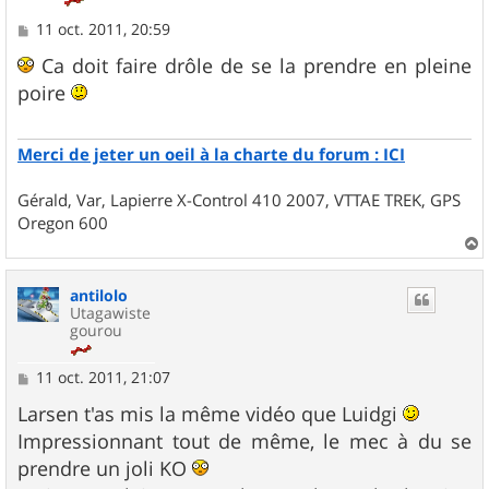
M
11 oct. 2011, 20:59
e
s
Ca doit faire drôle de se la prendre en pleine
s
poire
a
g
e
Merci de jeter un oeil à la charte du forum : ICI
Gérald, Var, Lapierre X-Control 410 2007, VTTAE TREK, GPS
Oregon 600
a
u
antilolo
t
Utagawiste
gourou
M
11 oct. 2011, 21:07
e
s
Larsen t'as mis la même vidéo que Luidgi
s
Impressionnant tout de même, le mec à du se
a
g
prendre un joli KO
e