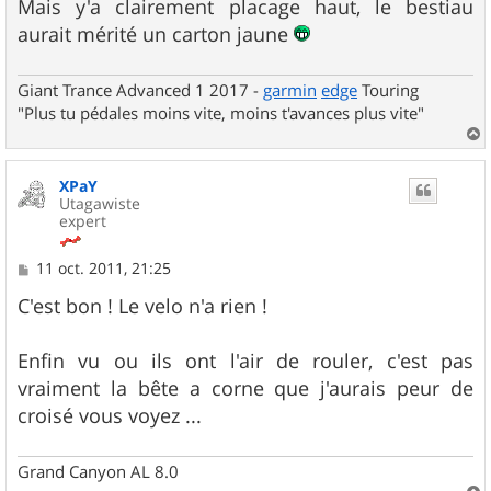
Mais y'a clairement placage haut, le bestiau
aurait mérité un carton jaune
Giant Trance Advanced 1 2017 -
garmin
edge
Touring
"Plus tu pédales moins vite, moins t'avances plus vite"
a
u
XPaY
t
Utagawiste
expert
M
11 oct. 2011, 21:25
e
s
C'est bon ! Le velo n'a rien !
s
a
g
Enfin vu ou ils ont l'air de rouler, c'est pas
e
vraiment la bête a corne que j'aurais peur de
croisé vous voyez ...
Grand Canyon AL 8.0