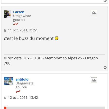
a
u
Larsen
t
Utagawiste
gourou
M
11 oct. 2011, 21:51
e
s
c'est le buzz du moment
s
a
g
e
eTrex vista HCx - CE3D - Memorymap Alpes v5 - Orégon
700
a
u
antilolo
t
Utagawiste
gourou
M
12 oct. 2011, 13:42
e
s
s