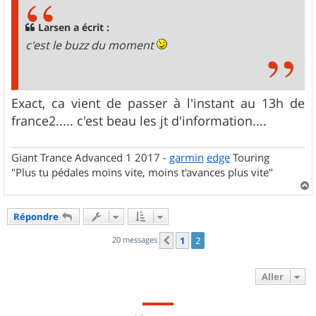
a
g
Larsen a écrit :
e
c'est le buzz du moment
Exact, ca vient de passer à l'instant au 13h de
france2..... c'est beau les jt d'information....
Giant Trance Advanced 1 2017 -
garmin
edge
Touring
"Plus tu pédales moins vite, moins t'avances plus vite"
a
u
Répondre
t
20 messages
1
2
Précédent
Aller