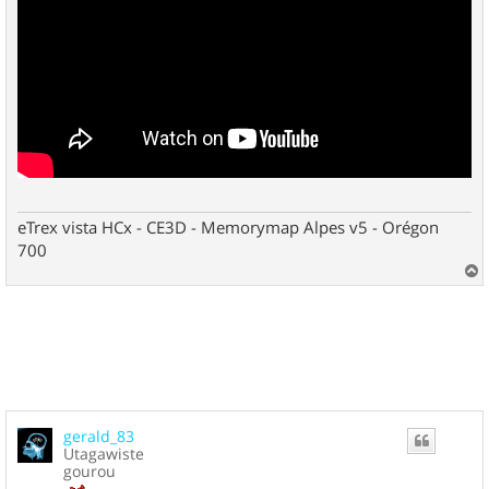
eTrex vista HCx - CE3D - Memorymap Alpes v5 - Orégon
700
a
u
t
gerald_83
Utagawiste
gourou