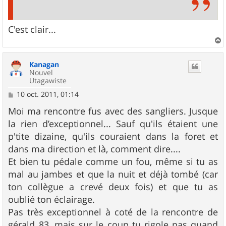
C'est clair...
a
u
Kanagan
t
Nouvel
Utagawiste
M
10 oct. 2011, 01:14
e
s
Moi ma rencontre fus avec des sangliers. Jusque
s
la rien d’exceptionnel... Sauf qu'ils étaient une
a
g
p'tite dizaine, qu'ils couraient dans la foret et
e
dans ma direction et là, comment dire....
Et bien tu pédale comme un fou, même si tu as
mal au jambes et que la nuit et déjà tombé (car
ton collègue a crevé deux fois) et que tu as
oublié ton éclairage.
Pas très exceptionnel à coté de la rencontre de
gérald_83, mais sur le coup tu rigole pas quand