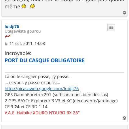
même
.
a
u
luidji76
t
Utagawiste gourou
M
11 oct. 2011, 14:08
e
s
Incroyable:
s
PORT DU CASQUE OBLIGATOIRE
a
g
e
Là où le sanglier passe, j'y passe...
... et vous y passerez aussi...
http://picasaweb.google.com/luidji76
GPS GaminForetrex201 (suffisant dans bien des cas)
2 GPS BAYO: Exploreur 3 V3 et XC (découverte/jardinage)
CE 3.
24
et CE 3D 1.14
V.A.E. Haibike XDURO N'DURO RX 26"
a
u