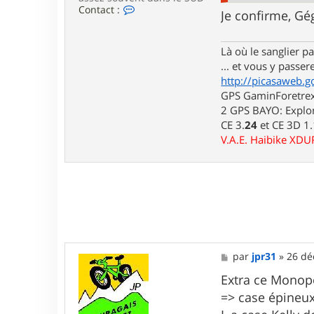
C
Contact :
Je confirme, Gé
o
n
t
Là où le sanglier pas
a
c
... et vous y passere
t
http://picasaweb.g
e
GPS GaminForetrex2
r
l
2 GPS BAYO: Explor
u
CE 3.
24
et CE 3D 1
i
V.A.E. Haibike XD
d
j
i
7
6
M
par
jpr31
»
26 dé
e
s
Extra ce Monop
s
=> case épineu
a
g