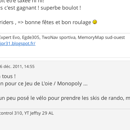
it être taxée hi hi!
s c'est gagnant ! superbe boulot !
 riders , => bonne fêtes et bon roulage
xpert Evo, Egde305, TwoNav sportiva, MemoryMap sud-ouest
/jpr31.blogspot.fr/
6 déc. 2011, 14:55
 tous !
n pour ce Jeu de L'oie / Monopoly ...
 un peu posé le vélo pour prendre les skis de rando, m
control 310, YT Jeffsy 29 AL