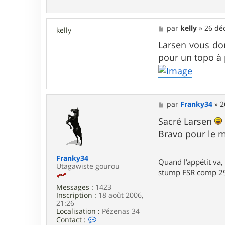
o
n
t
a
M
par
kelly
»
26 déc
kelly
c
e
t
s
Larsen vous don
e
s
pour un topo à
r
a
g
g
r
e
i
m
p
M
par
Franky34
»
2
e
e
r
s
Sacré Larsen
i
s
c
Bravo pour le m
a
g
e
Franky34
Quand l'appétit va, 
Utagawiste gourou
stump FSR comp 29
Messages :
1423
Inscription :
18 août 2006,
21:26
Localisation :
Pézenas 34
C
Contact :