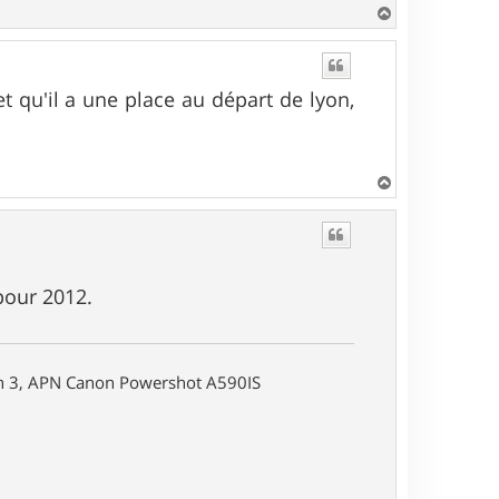
H
a
u
t
et qu'il a une place au départ de lyon,
H
a
u
t
pour 2012.
on 3, APN Canon Powershot A590IS