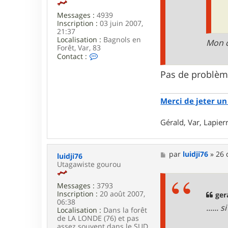
c
t
Messages :
4939
e
Inscription :
03 juin 2007,
u
21:37
r
Localisation :
Bagnols en
G
Mon c
Forêt, Var, 83
a
C
Contact :
d
o
g
n
Pas de problème
e
t
t
a
c
Merci de jeter un 
t
e
r
Gérald, Var, Lapie
g
e
r
a
M
par
luidji76
»
26 
luidji76
l
e
Utagawiste gourou
d
s
_
s
Messages :
3793
8
a
Inscription :
20 août 2007,
3
g
ger
06:38
e
.....
Localisation :
Dans la forêt
de LA LONDE (76) et pas
assez souvent dans le SUD