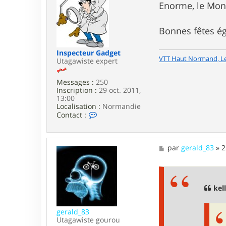
i
s
Enorme, le Mon
t
s
i
a
3
g
Bonnes fêtes ég
0
e
g
s
Inspecteur Gadget
i
VTT Haut Normand, L
Utagawiste expert
Messages :
250
Inscription :
29 oct. 2011,
13:00
Localisation :
Normandie
C
Contact :
o
n
t
a
M
par
gerald_83
»
2
c
e
t
s
e
s
r
a
I
g
kell
n
e
s
p
gerald_83
e
Utagawiste gourou