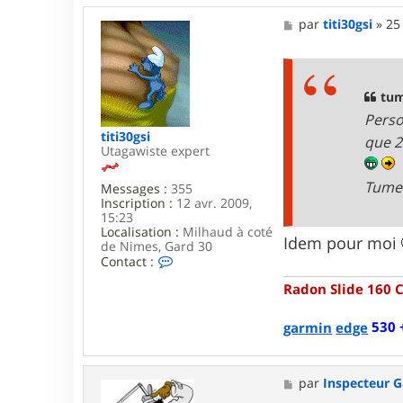
M
par
titi30gsi
»
25
e
s
s
a
g
tum
e
Perso
titi30gsi
que 2
Utagawiste expert
Tume
Messages :
355
Inscription :
12 avr. 2009,
15:23
Localisation :
Milhaud à coté
Idem pour moi
de Nimes, Gard 30
C
Contact :
o
Radon Slide 160 
n
t
a
530 
garmin
edge
c
t
e
r
M
par
Inspecteur 
t
e