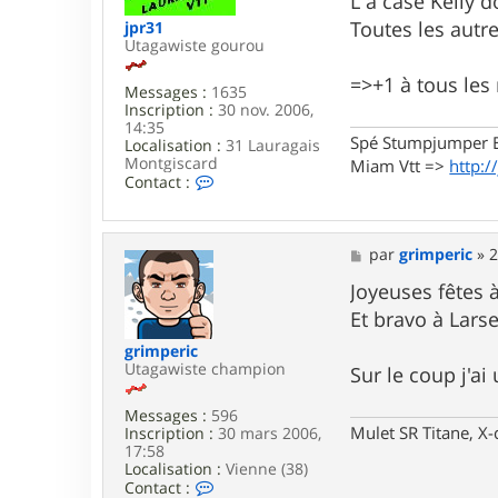
L a case Kelly do
e
Toutes les autre
jpr31
Utagawiste gourou
=>+1 à tous les
Messages :
1635
Inscription :
30 nov. 2006,
14:35
Spé Stumpjumper E
Localisation :
31 Lauragais
Montgiscard
Miam Vtt =>
http:/
C
Contact :
o
n
t
a
M
par
grimperic
»
2
c
e
t
s
Joyeuses fêtes à
e
s
Et bravo à Larse
r
a
j
g
grimperic
p
e
Utagawiste champion
Sur le coup j'ai
r
3
1
Messages :
596
Mulet SR Titane, X-
Inscription :
30 mars 2006,
17:58
Localisation :
Vienne (38)
C
Contact :