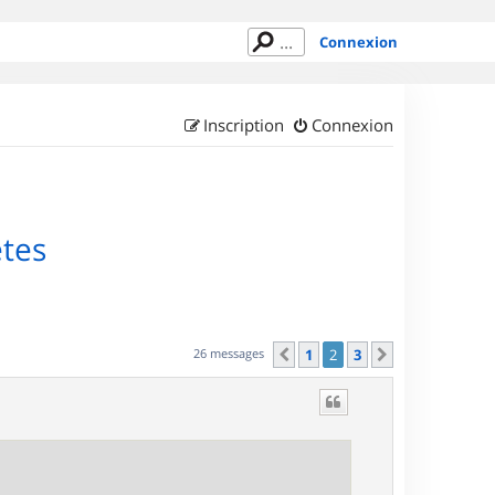
Connexion
Inscription
Connexion
êtes
26 messages
1
2
3
Précédent
Suivant