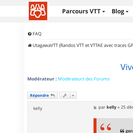
Parcours VTT
Blog
FAQ
UtagawaVTT (Randos VTT et VTTAE avec traces GP
Viv
Modérateur :
Modérateurs des Forums
Répondre
M
par
kelly
»
25 déc
kelly
e
s
s
a
g
ger