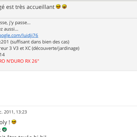
gé est très accueillant
se, j'y passe...
z aussi...
oogle.com/luidji76
01 (suffisant dans bien des cas)
eur 3 V3 et XC (découverte/jardinage)
.14
URO N'DURO RX 26"
c. 2011, 13:23
oly !
x