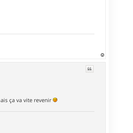
H
a
u
t
ais ça va vite revenir