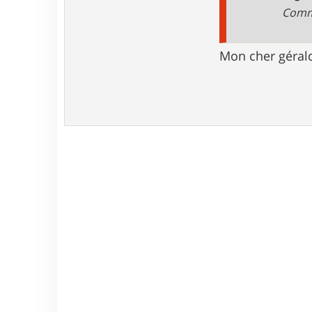
e
Comme
Mon cher gérald