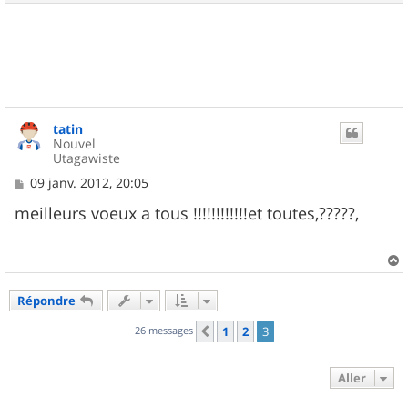
a
u
t
tatin
Nouvel
Utagawiste
M
09 janv. 2012, 20:05
e
s
meilleurs voeux a tous !!!!!!!!!!!!et toutes,?????,
s
a
g
e
a
u
Répondre
t
26 messages
1
2
3
Précédent
Aller