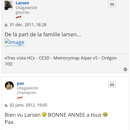
Larsen
t
Utagawiste
gourou
M
31 déc. 2011, 18:28
e
s
De la part de la famille larsen...
s
a
g
e
eTrex vista HCx - CE3D - Memorymap Alpes v5 - Orégon
700
a
u
pax
t
Utagawiste
champion
M
02 janv. 2012, 19:05
e
s
Bien vu Larsen
BONNE ANNEE a tous
s
Pax
a
g