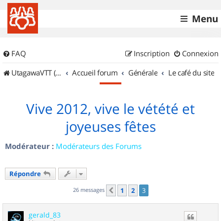
Menu
FAQ
Inscription
Connexion
UtagawaVTT (Randos VTT et VTTAE avec traces GPS)
Accueil forum
Générale
Le café du site
Vive 2012, vive le vétété et
joyeuses fêtes
Modérateur :
Modérateurs des Forums
Répondre
26 messages
1
2
3
Précédent
gerald_83