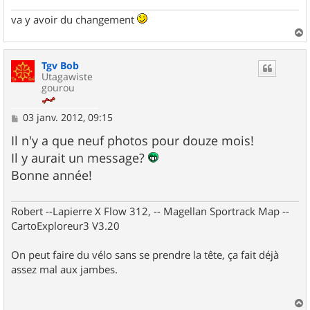
e
va y avoir du changement
a
u
Tgv Bob
t
Utagawiste
gourou
M
03 janv. 2012, 09:15
e
s
Il n'y a que neuf photos pour douze mois!
s
Il y aurait un message?
a
g
Bonne année!
e
Robert --Lapierre X Flow 312, -- Magellan Sportrack Map --
CartoExploreur3 V3.20
On peut faire du vélo sans se prendre la tête, ça fait déjà
assez mal aux jambes.