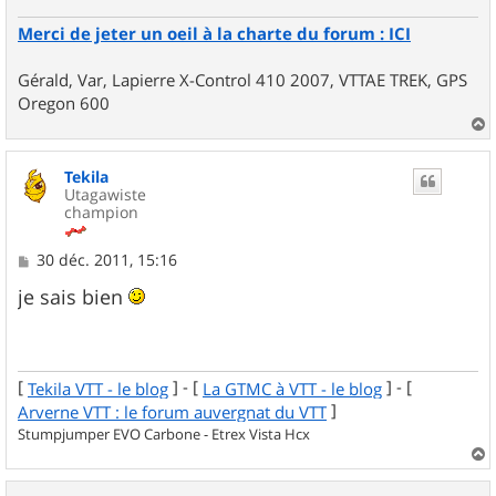
Merci de jeter un oeil à la charte du forum : ICI
Gérald, Var, Lapierre X-Control 410 2007, VTTAE TREK, GPS
Oregon 600
a
u
Tekila
t
Utagawiste
champion
M
30 déc. 2011, 15:16
e
s
je sais bien
s
a
g
e
[
] - [
] - [
Tekila VTT - le blog
La GTMC à VTT - le blog
]
Arverne VTT : le forum auvergnat du VTT
Stumpjumper EVO Carbone - Etrex Vista Hcx
a
u