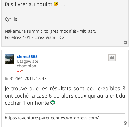
g
fais livrer au boulot
....
e
Cyrille
Nakamura summit ltd (très modifié) - Yéti asr5
Foretrex 101 - Etrex Vista HCx
a
u
clems5555
t
Utagawiste
champion
M
31 déc. 2011, 18:47
e
s
Je trouve que les résultats sont peu crédibles 8
s
ont coché la case 6 ou alors ceux qui auraient du
a
g
cocher 1 on honte
e
https://aventurespyreneennes.wordpress.com/
a