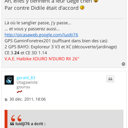
Ah, elles y tiennent à leur Gégé chéri
Par contre Didile était d'accord
Là où le sanglier passe, j'y passe...
... et vous y passerez aussi...
http://picasaweb.google.com/luidji76
GPS GaminForetrex201 (suffisant dans bien des cas)
2 GPS BAYO: Exploreur 3 V3 et XC (découverte/jardinage)
CE 3.
24
et CE 3D 1.14
V.A.E. Haibike XDURO N'DURO RX 26"
a
u
gerald_83
t
Utagawiste
gourou
M
30 déc. 2011, 18:06
e
s
s
a
g
luidji76 a écrit :
e