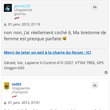
u
gerald_83
t
Utagawiste
gourou
M
01 janv. 2012, 01:19
e
s
non non, j'ai réellement coché 6, Ma bretonne de
s
femme est presque parfaite
a
g
e
Merci de jeter un oeil à la charte du forum : ICI
Gérald, Var, Lapierre X-Control 410 2007, VTTAE TREK, GPS
Oregon 600
a
u
ted02
t
Utagawiste
champion
M
01 janv. 2012, 07:01
e