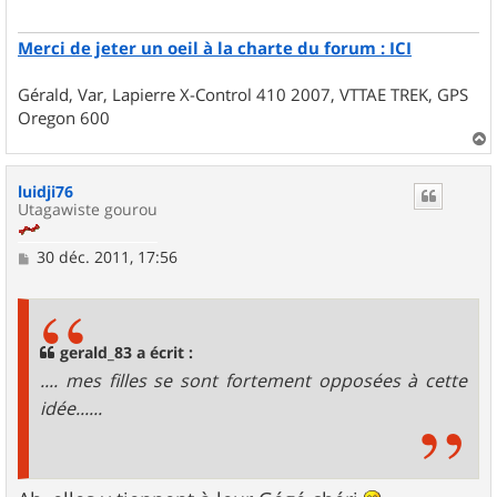
Merci de jeter un oeil à la charte du forum : ICI
Gérald, Var, Lapierre X-Control 410 2007, VTTAE TREK, GPS
Oregon 600
a
u
luidji76
t
Utagawiste gourou
M
30 déc. 2011, 17:56
e
s
s
a
g
gerald_83 a écrit :
e
.... mes filles se sont fortement opposées à cette
idée......