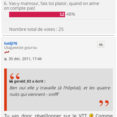
6. Vas-y mamour, fais toi plaisir, quand on aime
on compte pas!
48%
12
Nombre total de votes :
25
luidji76
Utagawiste gourou
M
30 déc. 2011, 17:46
e
s
s
a
g
gerald_83 a écrit :
e
Ben oui elle y travaille (à l’hôpital), et les quatre
nuits qui viennent - snifff
Tu vas donc réveillonner sur le VTT
Comme