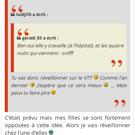
s
a
g
luidji76 a écrit :
e
gerald_83 a écrit :
Ben oui elle y travaille (à l’hôpital), et les quatre
nuits qui viennent - snifff
Tu vas donc réveillonner sur le VTT
Comme l'an
dernier
J'espère que ce sera mieux
... Mais
peux tu faire pire
C'était prévu mais mes filles se sont fortement
opposées à cette idée. Alors je vais réveillonner
chez l'une d'elles