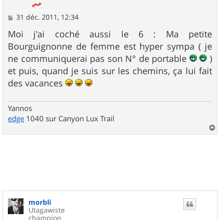
M
31 déc. 2011, 12:34
e
s
Moi j'ai coché aussi le 6 : Ma petite
s
Bourguignonne de femme est hyper sympa ( je
a
g
ne communiquerai pas son N° de portable
)
e
et puis, quand je suis sur les chemins, ça lui fait
des vacances
Yannos
edge
1040 sur Canyon Lux Trail
a
u
t
morbli
Utagawiste
champion