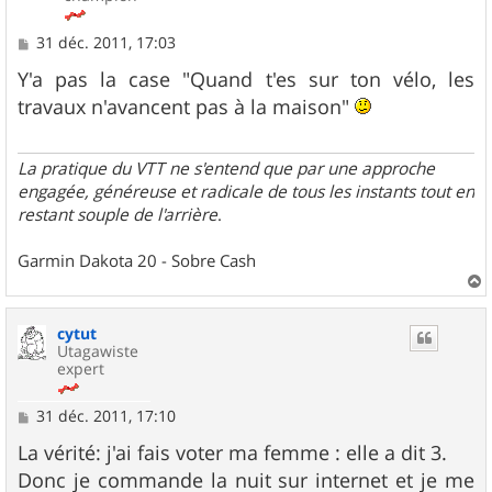
M
31 déc. 2011, 17:03
e
s
Y'a pas la case "Quand t'es sur ton vélo, les
s
travaux n'avancent pas à la maison"
a
g
e
La pratique du VTT ne s'entend que par une approche
engagée, généreuse et radicale de tous les instants tout en
restant souple de l'arrière
.
Garmin Dakota 20 - Sobre Cash
a
u
cytut
t
Utagawiste
expert
M
31 déc. 2011, 17:10
e
s
La vérité: j'ai fais voter ma femme : elle a dit 3.
s
Donc je commande la nuit sur internet et je me
a