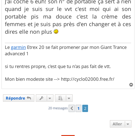
s
J'ai coché 6 euh! son n° de portable ça sert à rien
s
quand je suis sur le vvt c'est moi qui ai son
a
g
portable pis ma douce c'est la crème des
e
femmes et je suis pas près d'en changer et à ces
dires elle non plus
Le
garmin
Etrex 20 se fait promener par mon Giant Trance
advanced 1
si tu rentres propre, c'est que tu n'as pas fait de vtt.
Mon bien modeste site --> http://cyclo02000.free.fr/
a
u
Répondre
t
20 messages
1
2
Précédent
Aller