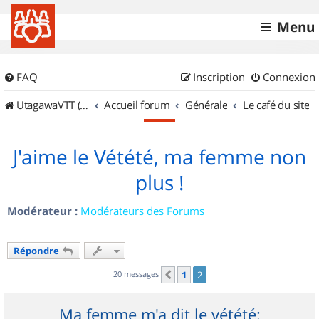
Menu
FAQ
Inscription
Connexion
UtagawaVTT (Randos VTT et VTTAE avec traces GPS)
Accueil forum
Générale
Le café du site
J'aime le Vétété, ma femme non
plus !
Modérateur :
Modérateurs des Forums
Répondre
20 messages
1
2
Précédent
Ma femme m'a dit le vétété: