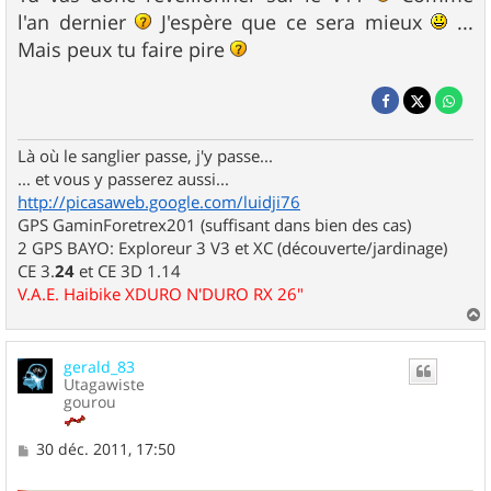
l'an dernier
J'espère que ce sera mieux
...
Mais peux tu faire pire
Là où le sanglier passe, j'y passe...
... et vous y passerez aussi...
http://picasaweb.google.com/luidji76
GPS GaminForetrex201 (suffisant dans bien des cas)
2 GPS BAYO: Exploreur 3 V3 et XC (découverte/jardinage)
CE 3.
24
et CE 3D 1.14
V.A.E. Haibike XDURO N'DURO RX 26"
a
u
gerald_83
t
Utagawiste
gourou
M
30 déc. 2011, 17:50
e
s