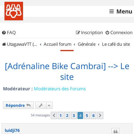
Menu
FAQ
Inscription
Connexion
UtagawaVTT (Randos VTT et VTTAE avec traces GPS)
Accueil forum
Générale
Le café du site
[Adrénaline Bike Cambrai] --> Le
site
Modérateur :
Modérateurs des Forums
Répondre
54 messages
1
2
3
4
5
6
Précédent
Suivant
luidji76