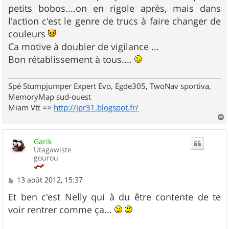
petits bobos....on en rigole après, mais dans
l'action c'est le genre de trucs à faire changer de
couleurs
Ca motive à doubler de vigilance ...
Bon rétablissement à tous....
Spé Stumpjumper Expert Evo, Egde305, TwoNav sportiva,
MemoryMap sud-ouest
Miam Vtt =>
http://jpr31.blogspot.fr/
a
u
Garik
t
Utagawiste
gourou
M
13 août 2012, 15:37
e
s
Et ben c'est Nelly qui à du être contente de te
s
voir rentrer comme ça...
a
g
e