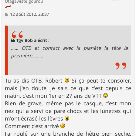
Utagawiste gourou
M
12 août 2012, 23:37
e
s
s
a
g
Tgv Bob a écrit :
e
...... OTB et contact avec la planète la tête la
première.........
Tu as dis OTB, Robert
Si ça peut te consoler,
mais j'en doute, je sais ce que c'est depuis ce
matin, c'est mon 1er en 27 ans de VTT
Rien de grave, même pas le casque, c'est mon
nez qui a servi de pare chocs et les lunettes qui
m'ont écrasé les lèvres
Comment c'est arrivé
J'ai roulé sur une branche de hêtre bien sèche,