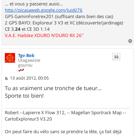
... et vous y passerez aussi...
http://picasaweb.google.com/luidji76
GPS GaminForetrex201 (suffisant dans bien des cas)
2 GPS BAYO: Exploreur 3 V3 et XC (découverte/jardinage)
CE 3.
24
et CE 3D 1.14
V.A.E. Haibike XDURO N'DURO RX 26"
a
u
Tgv Bob
t
Utagawiste
gourou
M
13 août 2012, 00:05
e
s
Tu as vraiment une tronche de tueur...
s
Sporte toi bien!
a
g
e
Robert --Lapierre X Flow 312, -- Magellan Sportrack Map --
CartoExploreur3 V3.20
On peut faire du vélo sans se prendre la tête, ça fait déjà