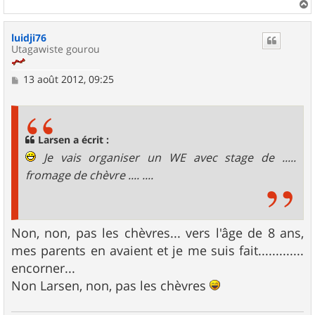
a
u
luidji76
t
Utagawiste gourou
M
13 août 2012, 09:25
e
s
s
a
g
Larsen a écrit :
e
Je vais organiser un WE avec stage de .....
fromage de chèvre .... ....
Non, non, pas les chèvres... vers l'âge de 8 ans,
mes parents en avaient et je me suis fait.............
encorner...
Non Larsen, non, pas les chèvres