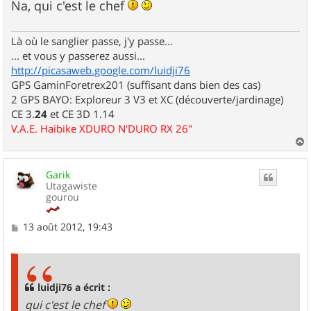
Na, qui c'est le chef
Là où le sanglier passe, j'y passe...
... et vous y passerez aussi...
http://picasaweb.google.com/luidji76
GPS GaminForetrex201 (suffisant dans bien des cas)
2 GPS BAYO: Exploreur 3 V3 et XC (découverte/jardinage)
CE 3.
24
et CE 3D 1.14
V.A.E. Haibike XDURO N'DURO RX 26"
a
u
Garik
t
Utagawiste
gourou
M
13 août 2012, 19:43
e
s
s
a
g
luidji76 a écrit :
e
qui c'est le chef