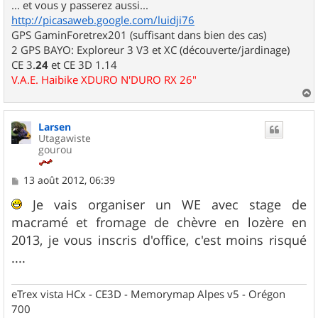
... et vous y passerez aussi...
http://picasaweb.google.com/luidji76
GPS GaminForetrex201 (suffisant dans bien des cas)
2 GPS BAYO: Exploreur 3 V3 et XC (découverte/jardinage)
CE 3.
24
et CE 3D 1.14
V.A.E. Haibike XDURO N'DURO RX 26"
a
u
Larsen
t
Utagawiste
gourou
M
13 août 2012, 06:39
e
s
Je vais organiser un WE avec stage de
s
macramé et fromage de chèvre en lozère en
a
g
2013, je vous inscris d'office, c'est moins risqué
e
....
eTrex vista HCx - CE3D - Memorymap Alpes v5 - Orégon
700