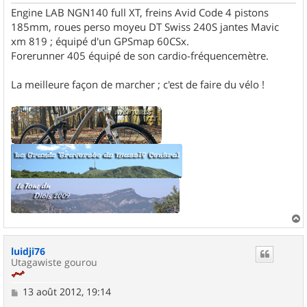
Engine LAB NGN140 full XT, freins Avid Code 4 pistons
185mm, roues perso moyeu DT Swiss 240S jantes Mavic
xm 819 ; équipé d'un GPSmap 60CSx.
Forerunner 405 équipé de son cardio-fréquencemètre.
La meilleure façon de marcher ; c'est de faire du vélo !
a
u
luidji76
t
Utagawiste gourou
M
13 août 2012, 19:14
e