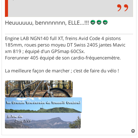
Heuuuuuu, bennnnnnn, ELLE...!!!
Engine LAB NGN140 full XT, freins Avid Code 4 pistons
185mm, roues perso moyeu DT Swiss 240S jantes Mavic
xm 819 ; équipé d'un GPSmap 60CSx.
Forerunner 405 équipé de son cardio-fréquencemètre.
La meilleure façon de marcher ; c'est de faire du vélo !
a