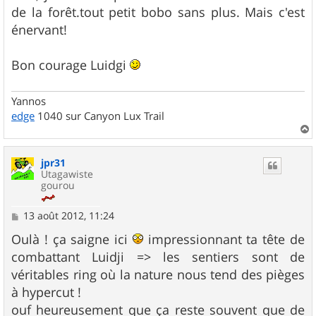
g
de la forêt.tout petit bobo sans plus. Mais c'est
e
énervant!
Bon courage Luidgi
Yannos
edge
1040 sur Canyon Lux Trail
a
u
jpr31
t
Utagawiste
gourou
M
13 août 2012, 11:24
e
s
Oulà ! ça saigne ici
impressionnant ta tête de
s
combattant Luidji => les sentiers sont de
a
g
véritables ring où la nature nous tend des pièges
e
à hypercut !
ouf heureusement que ça reste souvent que de