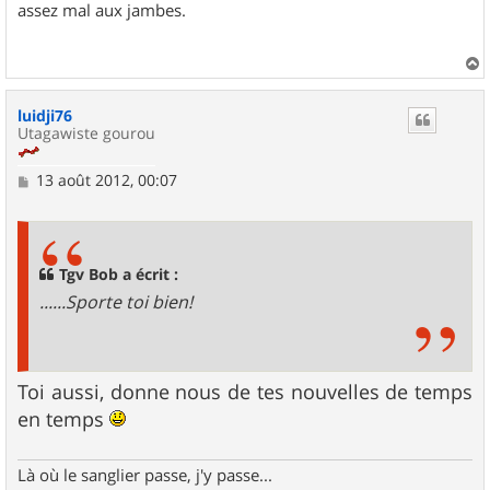
assez mal aux jambes.
a
u
luidji76
t
Utagawiste gourou
M
13 août 2012, 00:07
e
s
s
a
g
Tgv Bob a écrit :
e
......Sporte toi bien!
Toi aussi, donne nous de tes nouvelles de temps
en temps
Là où le sanglier passe, j'y passe...