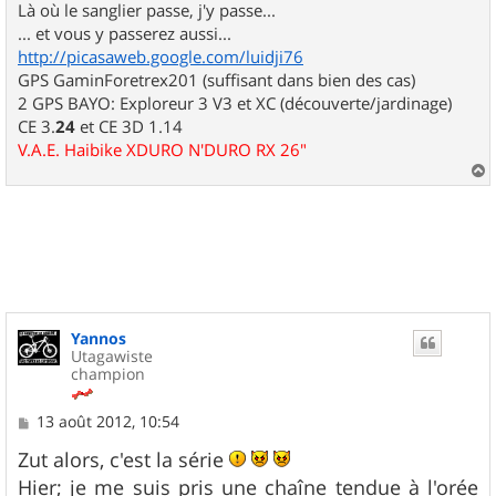
Là où le sanglier passe, j'y passe...
... et vous y passerez aussi...
http://picasaweb.google.com/luidji76
GPS GaminForetrex201 (suffisant dans bien des cas)
2 GPS BAYO: Exploreur 3 V3 et XC (découverte/jardinage)
CE 3.
24
et CE 3D 1.14
V.A.E. Haibike XDURO N'DURO RX 26"
a
u
t
Yannos
Utagawiste
champion
M
13 août 2012, 10:54
e
s
Zut alors, c'est la série
s
Hier; je me suis pris une chaîne tendue à l'orée
a