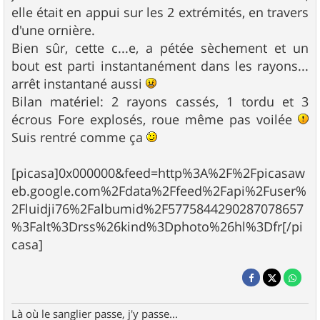
elle était en appui sur les 2 extrémités, en travers
d'une ornière.
Bien sûr, cette c...e, a pétée sèchement et un
bout est parti instantanément dans les rayons...
arrêt instantané aussi
Bilan matériel: 2 rayons cassés, 1 tordu et 3
écrous Fore explosés, roue même pas voilée
Suis rentré comme ça
[picasa]0x000000&feed=http%3A%2F%2Fpicasaw
eb.google.com%2Fdata%2Ffeed%2Fapi%2Fuser%
2Fluidji76%2Falbumid%2F5775844290287078657
%3Falt%3Drss%26kind%3Dphoto%26hl%3Dfr[/pi
casa]
Là où le sanglier passe, j'y passe...