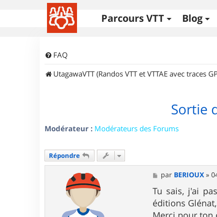
Parcours VTT
Blog
FAQ
UtagawaVTT (Randos VTT et VTTAE avec traces GP
Sortie 
Modérateur :
Modérateurs des Forums
Répondre
M
par
BERIOUX
»
0
e
s
Tu sais, j'ai p
s
éditions Glénat,
a
g
Merci pour ton c