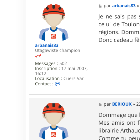
M
par
arbanais83
e
s
Je ne sais pas
s
celui de Toulon
a
g
régions. Dom
e
Donc cadeau fê
arbanais83
Utagawiste champion
Messages :
502
Inscription :
17 mai 2007,
16:12
Localisation :
Cuers Var
C
Contact :
o
n
t
a
M
par
BERIOUX
»
2
c
e
t
s
Dommage que les
e
s
Mes amis ont fa
r
a
a
g
librairie Artha
r
e
Comme tu peux l
b