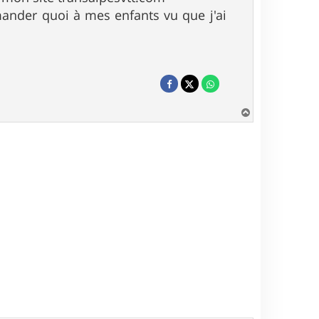
mander quoi à mes enfants vu que j'ai
H
a
u
t