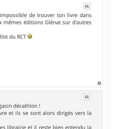
impossible de trouver ton livre dans
ux mêmes éditions Glénat sur d'autres
llot du RCT
H
a
u
t
gasin décathlon !
e et ils se sont alors dirigés vers la
 librairie et il reste bien entendu la