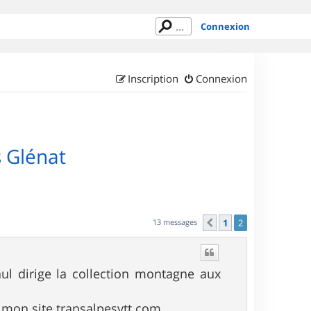
Connexion
Inscription
Connexion
s Glénat
13 messages
1
2
Précédent
aul dirige la collection montagne aux
ur mon site transalpesvtt.com