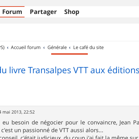
Forum
Partager
Shop
S)
Accueil forum
Générale
Le café du site
du livre Transalpes VTT aux édition
4 mai 2013, 22:52
as eu besoin de négocier pour le convaincre, Jean P
 c'est un passionné de VTT aussi alors...
onseil, c'était judicieux, du coup j'ai fait la même s