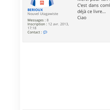
e
C'est dans comb
BERIOUX
déjà ce livre...
Nouvel Utagawiste
Ciao
Messages :
8
Inscription :
12 avr. 2013,
17:18
C
Contact :
o
n
t
a
c
t
e
r
B
E
R
I
O
U
X