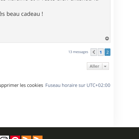
rès beau cadeau !
H
a
u
13 messages
1
2
Précédent
t
Aller
upprimer les cookies
Fuseau horaire sur
UTC+02:00