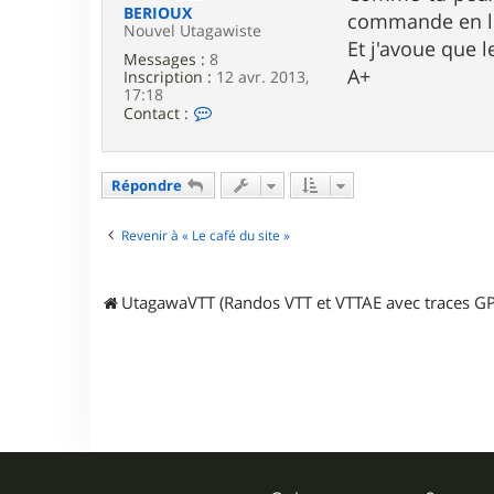
a
BERIOUX
commande en li
n
Nouvel Utagawiste
Et j'avoue que l
a
Messages :
8
i
A+
Inscription :
12 avr. 2013,
s
17:18
8
C
Contact :
3
o
n
t
a
Répondre
c
t
e
Revenir à « Le café du site »
r
B
E
UtagawaVTT (Randos VTT et VTTAE avec traces GP
R
I
O
U
X