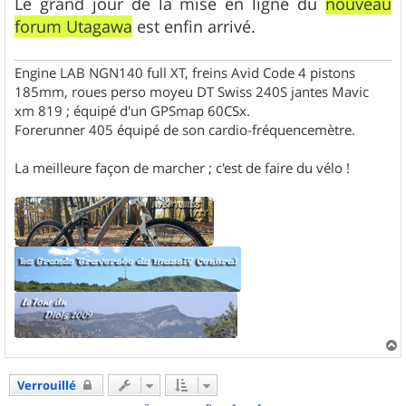
Le grand jour de la mise en ligne du
nouveau
e
forum Utagawa
est enfin arrivé.
Engine LAB NGN140 full XT, freins Avid Code 4 pistons
185mm, roues perso moyeu DT Swiss 240S jantes Mavic
xm 819 ; équipé d'un GPSmap 60CSx.
Forerunner 405 équipé de son cardio-fréquencemètre.
La meilleure façon de marcher ; c'est de faire du vélo !
a
u
Verrouillé
t