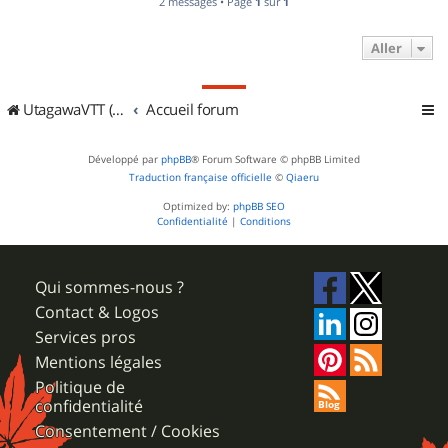
2 messages • Page
1
sur
1
Aller
UtagawaVTT (Randos VTT et VTTAE avec traces GPS)
Accueil forum
Développé par
phpBB
® Forum Software © phpBB Limited
Traduction française officielle
©
Qiaeru
Optimized by:
phpBB SEO
Confidentialité
|
Conditions
Qui sommes-nous ?
Contact & Logos
Services pros
Mentions légales
Politique de
confidentialité
Consentement / Cookies