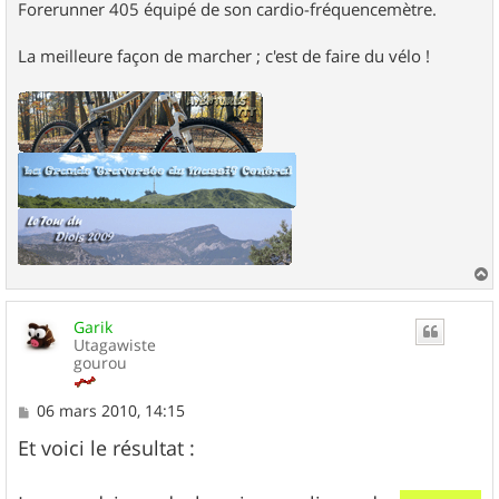
Forerunner 405 équipé de son cardio-fréquencemètre.
La meilleure façon de marcher ; c'est de faire du vélo !
a
u
Garik
t
Utagawiste
gourou
M
06 mars 2010, 14:15
e
s
Et voici le résultat :
s
a
g