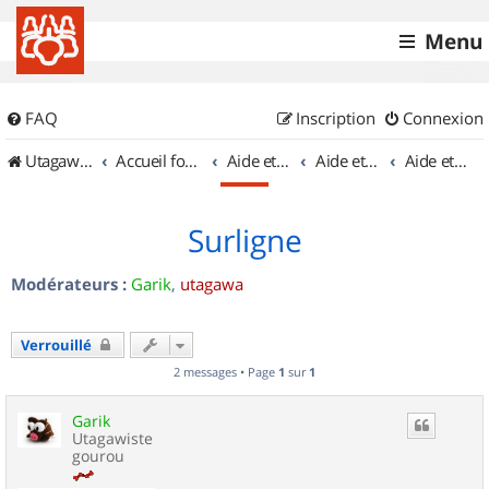
Menu
FAQ
Inscription
Connexion
UtagawaVTT (Randos VTT et VTTAE avec traces GPS)
Accueil forum
Aide et documentation
Aide et documentation
Aide et documentation des balises
Surligne
Modérateurs :
Garik
,
utagawa
Verrouillé
2 messages • Page
1
sur
1
Garik
Utagawiste
gourou