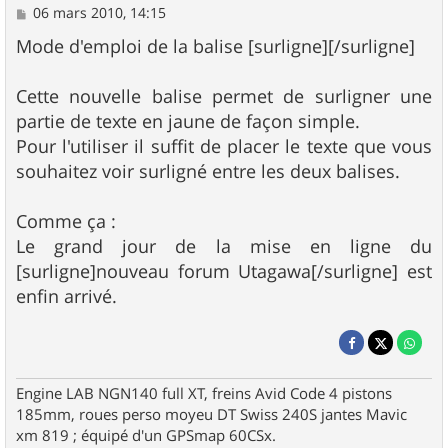
M
06 mars 2010, 14:15
e
s
Mode d'emploi de la balise [surligne][/surligne]
s
a
g
Cette nouvelle balise permet de surligner une
e
partie de texte en jaune de façon simple.
Pour l'utiliser il suffit de placer le texte que vous
souhaitez voir surligné entre les deux balises.
Comme ça :
Le grand jour de la mise en ligne du
[surligne]nouveau forum Utagawa[/surligne] est
enfin arrivé.
Engine LAB NGN140 full XT, freins Avid Code 4 pistons
185mm, roues perso moyeu DT Swiss 240S jantes Mavic
xm 819 ; équipé d'un GPSmap 60CSx.