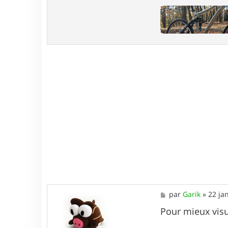
M
par
Garik
»
22 ja
e
s
Pour mieux visu
s
a