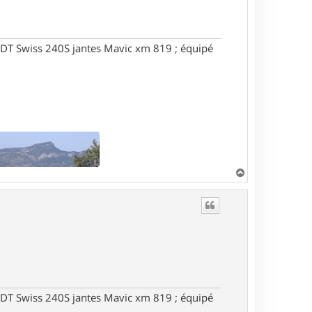
DT Swiss 240S jantes Mavic xm 819 ; équipé
H
a
u
t
DT Swiss 240S jantes Mavic xm 819 ; équipé