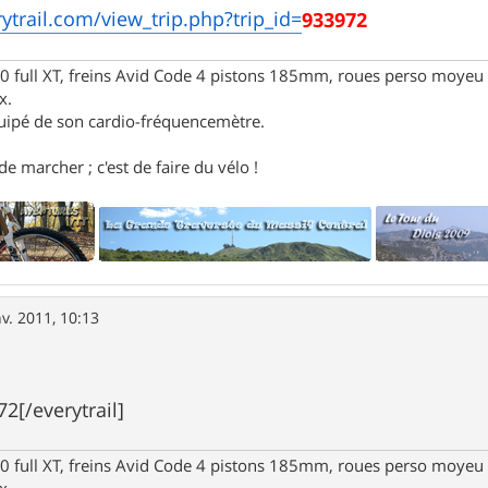
ytrail.com/view_trip.php?trip_id=
933972
full XT, freins Avid Code 4 pistons 185mm, roues perso moyeu 
x.
uipé de son cardio-fréquencemètre.
e marcher ; c'est de faire du vélo !
nv. 2011, 10:13
72[/everytrail]
full XT, freins Avid Code 4 pistons 185mm, roues perso moyeu 
x.