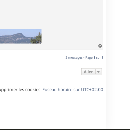
H
a
u
3 messages • Page
1
sur
1
t
Aller
upprimer les cookies
Fuseau horaire sur
UTC+02:00