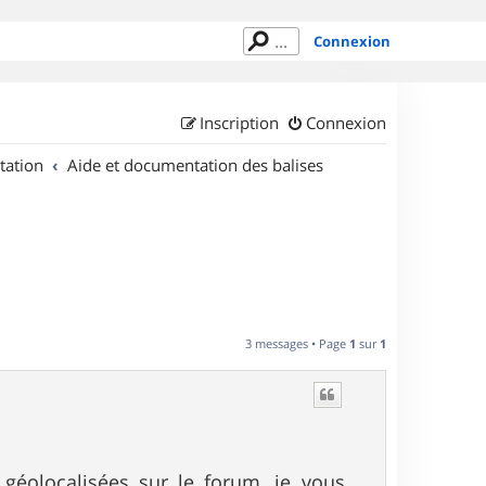
Connexion
Inscription
Connexion
tation
Aide et documentation des balises
3 messages • Page
1
sur
1
 géolocalisées sur le forum, je vous