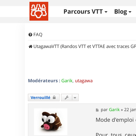
Parcours VTT
Blog
FAQ
UtagawaVTT (Randos VTT et VTTAE avec traces GP
Modérateurs :
Garik
,
utagawa
Verrouillé
M
par
Garik
»
22 ja
e
s
Mode d'emploi de
s
a
g
Pour tous ceux