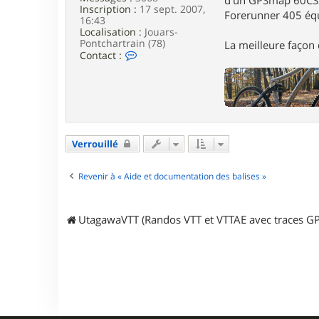
Inscription :
17 sept. 2007,
Forerunner 405 éq
16:43
Localisation :
Jouars-
Pontchartrain (78)
La meilleure façon d
C
Contact :
o
n
t
a
c
t
e
Verrouillé
r
G
a
Revenir à « Aide et documentation des balises »
r
i
k
UtagawaVTT (Randos VTT et VTTAE avec traces GP