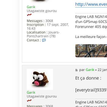
g
http://www.ever
Garik
e
Utagawiste gourou
Engine LAB NGN140 
Messages :
3068
d'un GPSmap 60CS
Inscription :
17 sept. 2007,
Forerunner 405 éq
16:43
Localisation :
Jouars-
Pontchartrain (78)
La meilleure façon d
C
Contact :
o
n
t
a
c
t
e
M
par
Garik
»
22 ja
r
e
G
s
Et ça donne :
a
s
r
a
i
g
[everytrail]9339
k
Garik
e
Utagawiste gourou
Engine LAB NGN140 
Messages :
3068
d'un GPSmap 60CS