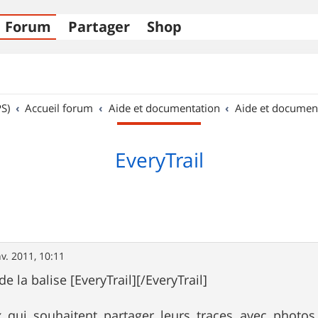
Forum
Partager
Shop
S)
Accueil forum
Aide et documentation
Aide et documen
EveryTrail
nv. 2011, 10:11
 la balise [EveryTrail][/EveryTrail]
 qui souhaitent partager leurs traces avec photos