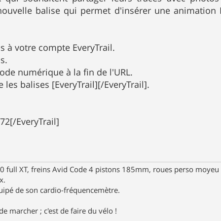
ouvelle balise qui permet d'insérer une animation Ev
s à votre compte EveryTrail.
s.
code numérique à la fin de l'URL.
e les balises [EveryTrail][/EveryTrail].
72[/EveryTrail]
full XT, freins Avid Code 4 pistons 185mm, roues perso moyeu 
x.
uipé de son cardio-fréquencemètre.
e marcher ; c'est de faire du vélo !