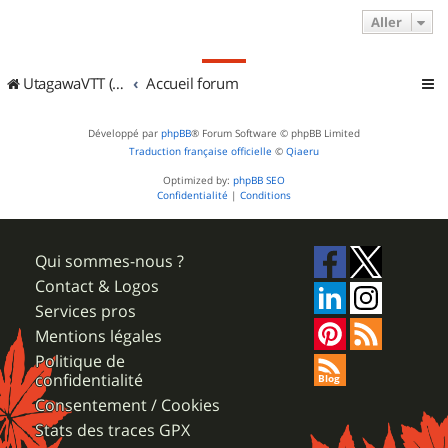
Aller
UtagawaVTT (Randos VTT et VTTAE avec traces GPS)
Accueil forum
Développé par
phpBB
® Forum Software © phpBB Limited
Traduction française officielle
©
Qiaeru
Optimized by:
phpBB SEO
Confidentialité
|
Conditions
Qui sommes-nous ?
Contact & Logos
Services pros
Mentions légales
Politique de
confidentialité
Consentement / Cookies
Stats des traces GPX