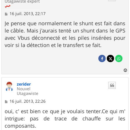
Utagawiste expert
M
16 juil. 2013, 22:17
e
s
Je pense que normalement le shunt est fait dans
s
le câble. Mais j'aurais tenté un shunt dans le GPS
a
g
avec Vbus déconnecté et les piles insérées pour
e
voir si la détection et le transfert se fait.
a
u
zerider
t
Nouvel
Utagawiste
M
16 juil. 2013, 22:26
e
s
oui, c' est bien ce que je voulais tenter.Ce qui m'
s
intrigue: pas de trace de chauffe sur les
a
g
composants.
e