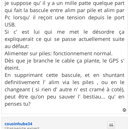
je suppose qu' il y a un mille patte quelque part
qui fait la bascule entre alim par pile et alim par
Pc lorsqu' il reçoit une tension depuis le port
USB.
Si c' est lui qui me met le désordre ça
expliquerait ce qui se passe actuellement suite
au défaut:
Alimenter sur piles: fonctionnement normal.
Dès que je branche le cable ça plante, le GPS s'
éteint.
En supprimant cette bascule, et en shuntant
definitivement l' alim via les piles , ou en le
changeant ( si rien d' autre n' est cramé à coté),
peut être qu'on peu sauver l' bestiau... qu' en
penses tu?
a
u
cousinhube34
t
Utagawiste expert