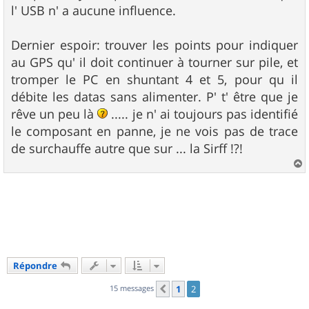
l' USB n' a aucune influence.
Dernier espoir: trouver les points pour indiquer
au GPS qu' il doit continuer à tourner sur pile, et
tromper le PC en shuntant 4 et 5, pour qu il
débite les datas sans alimenter. P' t' être que je
rêve un peu là
..... je n' ai toujours pas identifié
le composant en panne, je ne vois pas de trace
de surchauffe autre que sur ... la Sirff !?!
a
u
t
Répondre
15 messages
1
2
Précédent