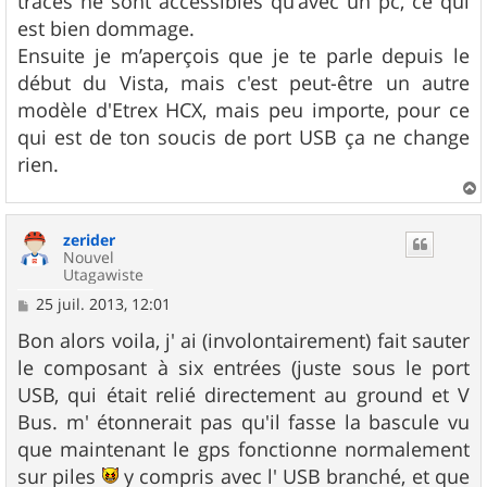
traces ne sont accessibles qu'avec un pc, ce qui
est bien dommage.
Ensuite je m’aperçois que je te parle depuis le
début du Vista, mais c'est peut-être un autre
modèle d'Etrex HCX, mais peu importe, pour ce
qui est de ton soucis de port USB ça ne change
rien.
a
u
zerider
t
Nouvel
Utagawiste
M
25 juil. 2013, 12:01
e
s
Bon alors voila, j' ai (involontairement) fait sauter
s
le composant à six entrées (juste sous le port
a
g
USB, qui était relié directement au ground et V
e
Bus. m' étonnerait pas qu'il fasse la bascule vu
que maintenant le gps fonctionne normalement
sur piles
y compris avec l' USB branché, et que