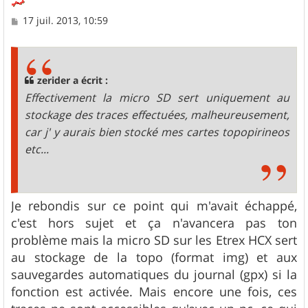
M
17 juil. 2013, 10:59
e
s
s
a
g
zerider a écrit :
e
Effectivement la micro SD sert uniquement au
stockage des traces effectuées, malheureusement,
car j' y aurais bien stocké mes cartes topopirineos
etc...
Je rebondis sur ce point qui m'avait échappé,
c'est hors sujet et ça n'avancera pas ton
problème mais la micro SD sur les Etrex HCX sert
au stockage de la topo (format img) et aux
sauvegardes automatiques du journal (gpx) si la
fonction est activée. Mais encore une fois, ces