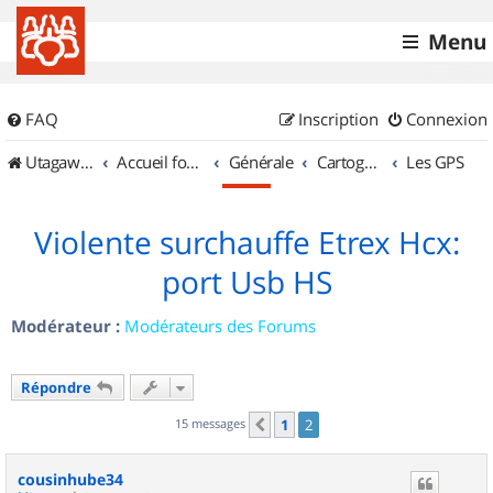
Menu
FAQ
Inscription
Connexion
UtagawaVTT (Randos VTT et VTTAE avec traces GPS)
Accueil forum
Générale
Cartographie et GPS
Les GPS
Violente surchauffe Etrex Hcx:
port Usb HS
Modérateur :
Modérateurs des Forums
Répondre
15 messages
1
2
Précédent
cousinhube34