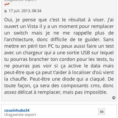
M
17 juil. 2013, 08:34
e
s
Oui, je pense que c'est le résultat à viser. J'ai
s
ouvert un Vista il y a un moment pour remplacer
a
g
un switch mais je ne me rappelle plus de
e
l'architecture, donc difficile de te guider. Sans
mettre en péril ton PC tu peux aussi faire un test
avec un chargeur qui a une sortie USB sur lequel
tu pourras brancher ton cordon pour les tests, tu
ne pourras pas voir si ça active le data mais
peut-être que ça peut t'aider à localiser d'où vient
la chauffe. Peut-être une diode qui a claqué. De
toute façon, ça sera des composants cms, donc
assez délicat à remplacer, mais pas imposible.
a
u
cousinhube34
t
Utagawiste expert