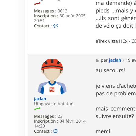
a
ma demande) à l
i
pieds ...mais y 
s
Messages :
3613
2
Inscription :
30 août 2005,
...ils sont gén
5
20:51
de vélo ça doit 
C
Contact :
o
n
t
eTrex vista HCx -
a
c
t
e
M
par
jaclah
»
19 av
r
e
L
s
au secours!
a
s
r
a
s
g
je viens d'ache
e
e
pas de probleme
n
jaclah
Utagawiste habitué
mais comment f
suivre ensuite?
Messages :
23
Inscription :
04 févr. 2014,
14:20
C
merci
Contact :
o