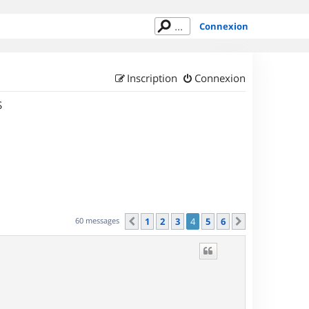
Connexion
Inscription
Connexion
S
60 messages
1
2
3
4
5
6
Précédent
Suivant