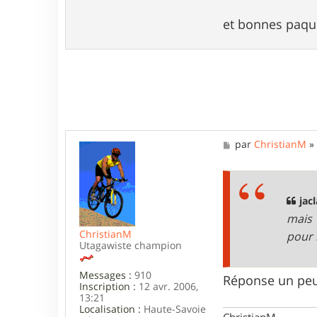
n
t
et bonnes paqu
a
c
t
e
r
j
a
c
l
a
M
par
ChristianM
h
e
s
s
a
g
jacl
e
mais 
ChristianM
pour 
Utagawiste champion
Messages :
910
Réponse un peu 
Inscription :
12 avr. 2006,
13:21
Localisation :
Haute-Savoie
ChristianM