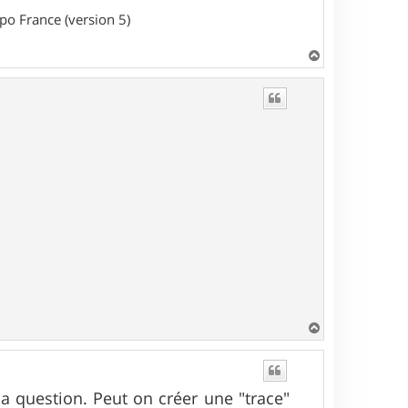
o France (version 5)
H
a
u
t
.
H
a
u
t
ma question. Peut on créer une "trace"