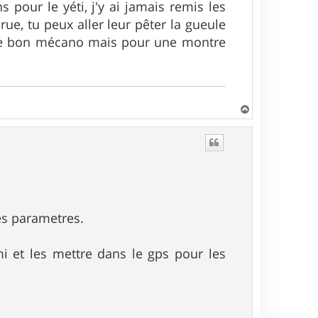
 pour le yéti, j'y ai jamais remis les
 rue, tu peux aller leur pêter la gueule
ur le bon mécano mais pour une montre
H
a
u
t
es parametres.
i et les mettre dans le gps pour les