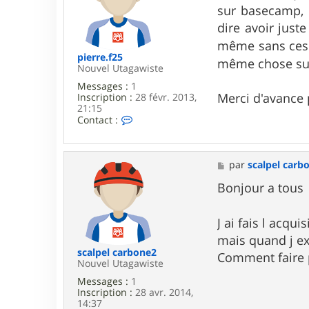
e
s
sur basecamp, 
r
a
j
g
dire avoir just
a
e
même sans ces 
c
l
pierre.f25
même chose su
a
Nouvel Utagawiste
h
Messages :
1
Merci d'avance
Inscription :
28 févr. 2013,
21:15
C
Contact :
o
n
t
a
M
par
scalpel carb
c
e
t
s
Bonjour a tous
e
s
r
a
p
g
J ai fais l acqui
i
e
mais quand j ex
e
r
scalpel carbone2
Comment faire p
r
Nouvel Utagawiste
e
Messages :
1
.
Inscription :
28 avr. 2014,
f
14:37
2