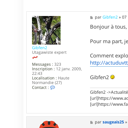
n
M
M
par
Gibfen2
»
07
e
s
Bonjour à tous,
s
a
g
Pour ma part, j
e
Gibfen2
Utagawiste expert
Comment exploit
http://actuduvtt
Messages :
323
Inscription :
12 janv. 2009,
22:43
Gibfen2
Localisation :
Haute
Normandie (27)
C
Contact :
o
Gibfen2 ->Actualité,
n
[url]https://www.ac
t
[url]https://www.f
a
c
t
e
M
par
saugeais25
r
e
G