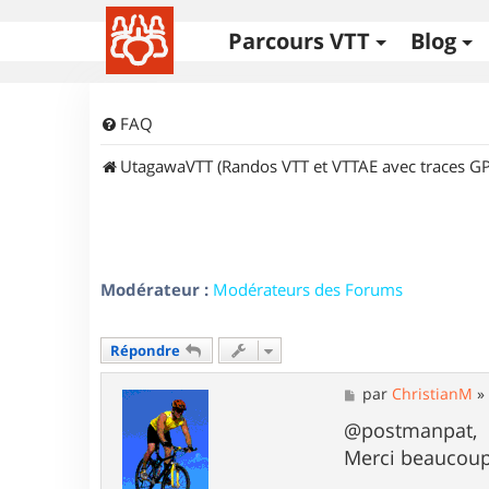
Parcours VTT
Blog
FAQ
UtagawaVTT (Randos VTT et VTTAE avec traces GP
Modérateur :
Modérateurs des Forums
Répondre
M
par
ChristianM
e
s
@postmanpat,
s
Merci beaucoup
a
g