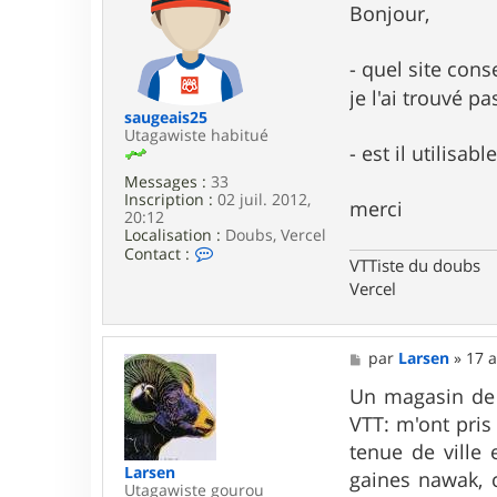
s
Bonjour,
i
s
b
a
f
g
- quel site cons
e
e
n
je l'ai trouvé pa
2
saugeais25
Utagawiste habitué
- est il utilisa
Messages :
33
Inscription :
02 juil. 2012,
merci
20:12
Localisation :
Doubs, Vercel
C
Contact :
VTTiste du doubs
o
n
Vercel
t
a
c
M
t
par
Larsen
»
17 a
e
e
s
Un magasin de V
r
s
s
VTT: m'ont pris
a
a
g
u
tenue de ville
e
g
Larsen
gaines nawak, c
e
Utagawiste gourou