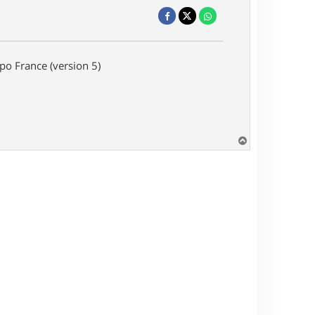
o France (version 5)
H
a
u
t