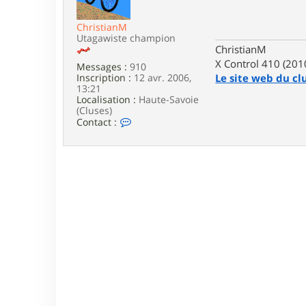
e
ChristianM
Utagawiste champion
ChristianM
X Control 410 (201
Messages :
910
Inscription :
12 avr. 2006,
Le site web du cl
13:21
Localisation :
Haute-Savoie
(Cluses)
C
Contact :
o
n
t
a
c
t
e
r
C
h
r
i
s
t
i
a