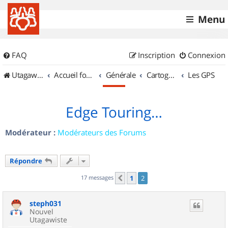
Menu
FAQ
Inscription
Connexion
UtagawaVTT (Randos VTT et VTTAE avec traces GPS)
Accueil forum
Générale
Cartographie et GPS
Les GPS
Edge Touring…
Modérateur :
Modérateurs des Forums
Répondre
17 messages
1
2
Précédent
steph031
Nouvel
Utagawiste