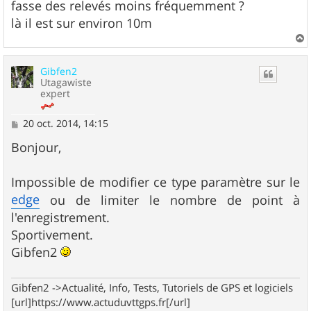
fasse des relevés moins fréquemment ?
là il est sur environ 10m
a
u
Gibfen2
t
Utagawiste
expert
M
20 oct. 2014, 14:15
e
s
Bonjour,
s
a
g
Impossible de modifier ce type paramètre sur le
e
edge
ou de limiter le nombre de point à
l'enregistrement.
Sportivement.
Gibfen2
Gibfen2 ->Actualité, Info, Tests, Tutoriels de GPS et logiciels
[url]https://www.actuduvttgps.fr[/url]