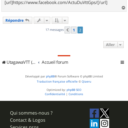
[url]https://www.facebook.com/ActuDuVttGps/[/url]
a
u
Répondre
t
17 messages
1
2
Précédent
Aller
UtagawaVTT (Randos VTT et VTTAE avec traces GPS)
Accueil forum
Développé par
phpBB
® Forum Software © phpBB Limited
Traduction française officielle
©
Qiaeru
Optimized by:
phpBB SEO
Confidentialité
|
Conditions
Qui sommes-nous ?
Contact & Logos
Services pros