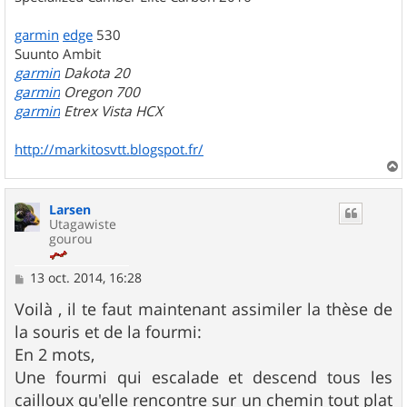
garmin
edge
530
Suunto Ambit
garmin
Dakota 20
garmin
Oregon 700
garmin
Etrex Vista HCX
http://markitosvtt.blogspot.fr/
a
u
Larsen
t
Utagawiste
gourou
M
13 oct. 2014, 16:28
e
s
Voilà , il te faut maintenant assimiler la thèse de
s
la souris et de la fourmi:
a
g
En 2 mots,
e
Une fourmi qui escalade et descend tous les
cailloux qu'elle rencontre sur un chemin tout plat