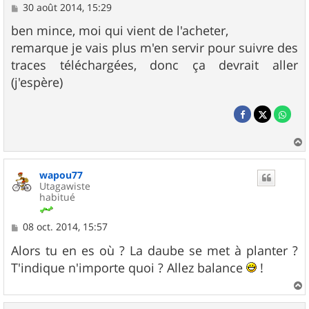
M
30 août 2014, 15:29
e
s
ben mince, moi qui vient de l'acheter,
s
remarque je vais plus m'en servir pour suivre des
a
g
traces téléchargées, donc ça devrait aller
e
(j'espère)
a
u
wapou77
t
Utagawiste
habitué
M
08 oct. 2014, 15:57
e
s
Alors tu en es où ? La daube se met à planter ?
s
T'indique n'importe quoi ? Allez balance
!
a
g
e
a
u