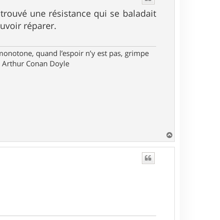
i trouvé une résistance qui se baladait
ouvoir réparer.
monotone, quand l’espoir n’y est pas, grimpe
ir Arthur Conan Doyle
H
a
u
t