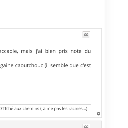
ccable, mais j'ai bien pris note du
 gaine caoutchouc (il semble que c'est
Tché aux chemins (j'aime pas les racines...)
H
a
u
t