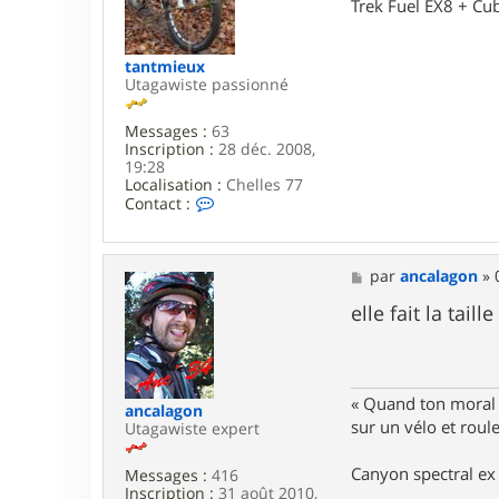
Trek Fuel EX8 + Cu
l
a
g
tantmieux
o
Utagawiste passionné
n
Messages :
63
Inscription :
28 déc. 2008,
19:28
Localisation :
Chelles 77
C
Contact :
o
n
t
a
M
par
ancalagon
»
c
e
t
s
elle fait la tail
e
s
r
a
t
g
a
e
n
« Quand ton moral e
ancalagon
t
sur un vélo et rou
Utagawiste expert
m
i
e
Canyon spectral ex 
Messages :
416
u
Inscription :
31 août 2010,