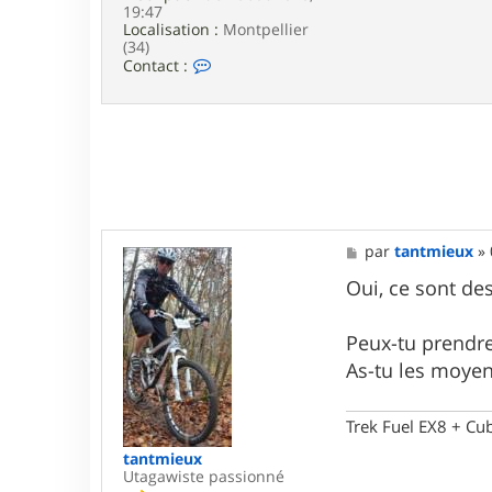
x
19:47
Localisation :
Montpellier
(34)
C
Contact :
o
n
t
a
c
t
e
r
a
n
M
par
tantmieux
»
c
e
a
s
Oui, ce sont d
l
s
a
a
g
g
Peux-tu prendre
o
e
n
As-tu les moyen
Trek Fuel EX8 + Cu
tantmieux
Utagawiste passionné