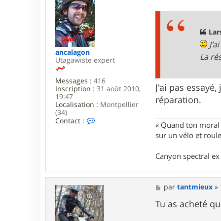
t
s
e
s
r
a
L
g
Lar
a
e
J'ai
r
ancalagon
s
La ré
Utagawiste expert
e
n
Messages :
416
J'ai pas essayé
Inscription :
31 août 2010,
19:47
réparation.
Localisation :
Montpellier
(34)
C
Contact :
« Quand ton moral e
o
sur un vélo et rou
n
t
a
Canyon spectral ex 
c
t
e
r
M
par
tantmieux
»
a
e
n
s
Tu as acheté q
c
s
a
a