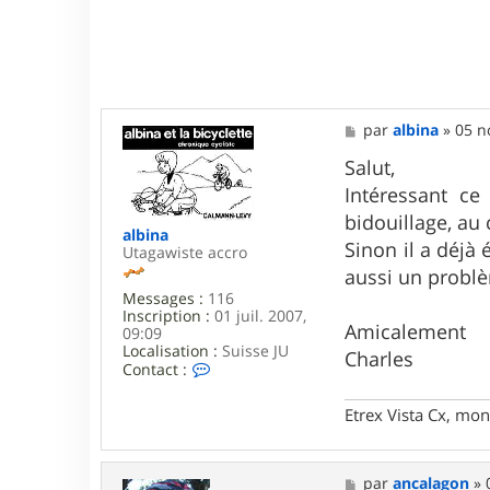
M
par
albina
»
05 n
e
s
Salut,
s
Intéressant ce
a
g
bidouillage, au 
e
albina
Sinon il a déjà
Utagawiste accro
aussi un probl
Messages :
116
Inscription :
01 juil. 2007,
Amicalement
09:09
Localisation :
Suisse JU
Charles
C
Contact :
o
n
Etrex Vista Cx, mon
t
a
c
t
M
par
ancalagon
»
e