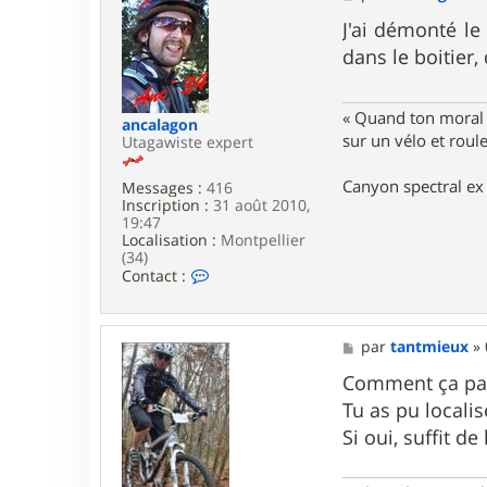
e
r
s
J'ai démonté le 
a
s
l
dans le boitier,
a
b
g
i
e
n
« Quand ton moral e
a
ancalagon
sur un vélo et rou
Utagawiste expert
Canyon spectral ex 
Messages :
416
Inscription :
31 août 2010,
19:47
Localisation :
Montpellier
(34)
C
Contact :
o
n
t
a
M
par
tantmieux
»
c
e
t
s
Comment ça pas 
e
s
Tu as pu locali
r
a
a
g
Si oui, suffit de
n
e
c
a