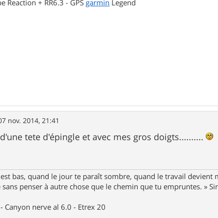
be Reaction + RR6.3 - GPS
garmin
Legend
07 nov. 2014, 21:41
le d'une tete d'épingle et avec mes gros doigts..........
st bas, quand le jour te paraît sombre, quand le travail devient 
le sans penser à autre chose que le chemin que tu empruntes. » S
- Canyon nerve al 6.0 - Etrex 20