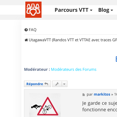
Parcours VTT
Blog
FAQ
UtagawaVTT (Randos VTT et VTTAE avec traces GP
Modérateur :
Modérateurs des Forums
Répondre
M
par
markitos
»
1
e
s
Je garde ce suj
s
fonctionne enco
a
g