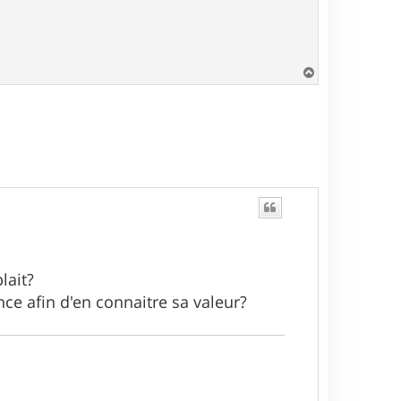
H
a
u
t
lait?
ce afin d'en connaitre sa valeur?