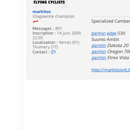
e
markitos
Utagawiste champion
Specialized Camber
Messages :
801
Inscription :
14 juin 2009,
garmin
edge
530
22:05
Suunto Ambit
Localisation :
Yerres (91)
garmin
Dakota 20
Thomery (77)
C
garmin
Oregon 70
Contact :
o
garmin
Etrex Vist
n
t
http://markitosvtt.
a
c
t
e
r
m
a
r
k
i
t
o
s