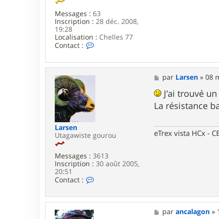
Messages :
63
Inscription :
28 déc. 2008,
19:28
Localisation :
Chelles 77
C
Contact :
o
n
t
a
M
par
Larsen
»
08 
c
e
t
s
J'ai trouvé un 
e
s
La résistance b
r
a
t
g
a
e
Larsen
n
eTrex vista HCx -
Utagawiste gourou
t
m
i
Messages :
3613
e
Inscription :
30 août 2005,
u
20:51
x
C
Contact :
o
n
t
a
M
par
ancalagon
»
c
e