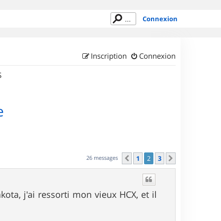
Connexion
Inscription
Connexion
S
e
26 messages
1
2
3
Précédent
Suivant
ota, j'ai ressorti mon vieux HCX, et il