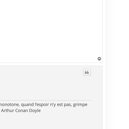
H
a
u
t
monotone, quand l’espoir n’y est pas, grimpe
ir Arthur Conan Doyle