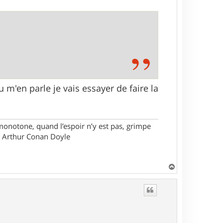
 m'en parle je vais essayer de faire la
monotone, quand l’espoir n’y est pas, grimpe
ir Arthur Conan Doyle
H
a
u
t